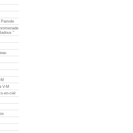
e Pamole
e promenade
tadoux "
teau
V-M
 à V-M
s-en-ciel
os