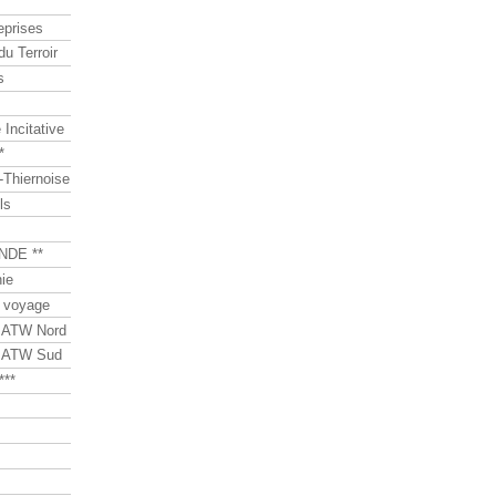
eprises
du Terroir
s
Incitative
*
Thiernoise
ls
NDE **
ie
 voyage
s ATW Nord
s ATW Sud
***