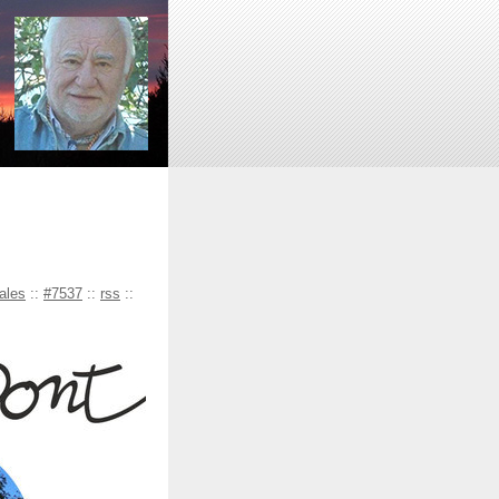
cales
::
#7537
::
rss
::