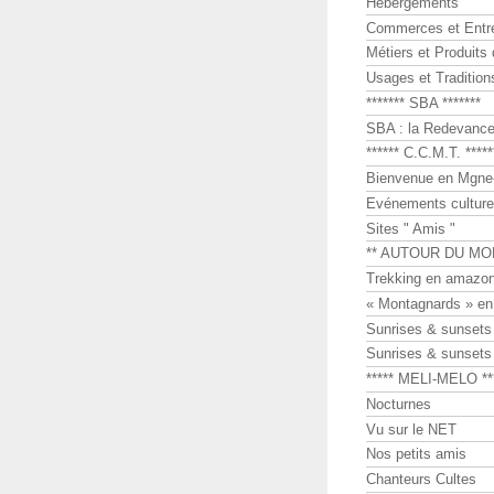
Hébergements
Commerces et Entr
Métiers et Produits 
Usages et Tradition
******* SBA *******
SBA : la Redevance 
****** C.C.M.T. *****
Bienvenue en Mgne-
Evénements culture
Sites " Amis "
** AUTOUR DU MO
Trekking en amazon
« Montagnards » en
Sunrises & sunset
Sunrises & sunset
***** MELI-MELO **
Nocturnes
Vu sur le NET
Nos petits amis
Chanteurs Cultes