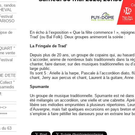
s, randos
HEVAL
Festival
s ARIOSO
ipse de
En écho à l’exposition « Que la fête commence ! », rejoign
Trad’ (ou Bal Folk). Deux groupes animeront la soirée :
La Fringale de Trad’
QUART "
ine vente
Depuis plus de 20 ans, un groupe de copains qui, au hasard
s’accorder, anime de nombreux bals traditionnels dans la régi
Festival
chanter, faire danser, sur des musiques traditionnelles ou d’a
large public.
Ils sont 5 : Arielle à la harpe, Pascale à l’accordéon diato, fl
HE D'ETE
chant, Jerry aux percus et chant, Laurent à la guitare, Anne 
Collect "
Spumante
 samedis
M:
Un groupe de musique traditionnelle. Spumante est né dans 
été mélangés un accordéon, une vielle et une cabrette. Après 
libère ses mélodies empruntées à plusieurs répertoires. Leu
><>
d’Auvergne, mais fait quelques excursions en pays breton e
s’emploie à faire pétiller les danseurs pour en extraire leur
****
 du 63