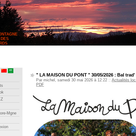
MONTAGNE
 DES
RDS
" LA MAISON DU PONT " 30/05/2026 : Bal trad'
Par michel, samedi 30 mai 2026 à 12:22
::
Actualités lo
PDF
ts
ok
EZ
lore-Mgne
exion