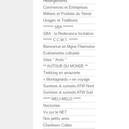
Hébergements
Commerces et Entreprises
Métiers et Produits du Terroir
Usages et Traditions
******* SBA *******
SBA : la Redevance Incitative
****** C.C.M.T. ******
Bienvenue en Mgne-Thiernoise
Evénements culturels
Sites " Amis "
** AUTOUR DU MONDE **
Trekking en amazonie
« Montagnards » en voyage
Sunrises & sunsets ATW Nord
Sunrises & sunsets ATW Sud
***** MELI-MELO *****
Nocturnes
Vu sur le NET
Nos petits amis
Chanteurs Cultes