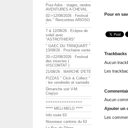
Pour Ados : stages, randos
AVENTURES A CHEVAL
Pour en savo
02->12/08/2026 : Festival
des " Rencontres ARIOSO
"
7 & 12/08/26 : Eclipse de
soleil avec
"ASTROTHIERS"
" GAEC DU TRINQUART "
13/08/26 : Prochaine vente
Trackbacks
20->22/08/2026 : Festival
des insectes (
Aucun track
VISCOMTAT )
Les trackbac
21/08/26 : MARCHE D'ETE
PIZZAS " Click & Collect "
: les vendredis et samedis
Dimanche soir V-M:
Commentai
Crep'yo
Aucun comme
<><><><><><><><>
Ajouter un
***** MELI-MELO *****
Info route 63
Les commenta
Nouveaux cantons du 63
Le Puy de Dôme