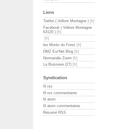
Liens
Twitter ( Vollore Montagne )
Facebook ( Vollore Montagne
63120 )
les Monts du Forez
DMZ Eur'Net Blog
Normandie Zoom
La Boissiere (27)
Syndication
fil rss
fil rss commentaires
fil atom
fil atom commentaires
Résumé RSS