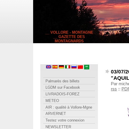
__ VOLLORE - MONTAGNE
__ GAZETTE DES
MONTAGNARDS
03/07/
"AQUI
Palmarès des billets
Par miche
LGDM sur Facebook
rss
::
PD
LIVRADOIS-FOREZ
METEO
AIR : qualité à Vollore-Mgne
ARVERNET
Testez votre connexion
NEWSLETTER