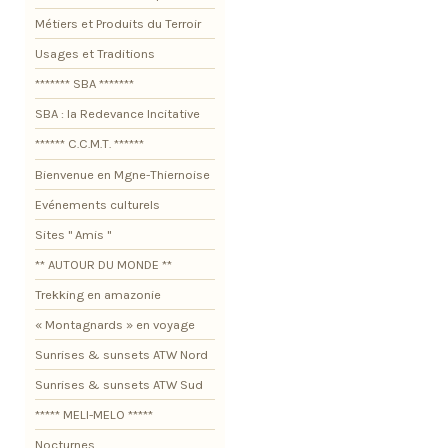
Métiers et Produits du Terroir
Usages et Traditions
******* SBA *******
SBA : la Redevance Incitative
****** C.C.M.T. ******
Bienvenue en Mgne-Thiernoise
Evénements culturels
Sites " Amis "
** AUTOUR DU MONDE **
Trekking en amazonie
« Montagnards » en voyage
Sunrises & sunsets ATW Nord
Sunrises & sunsets ATW Sud
***** MELI-MELO *****
Nocturnes