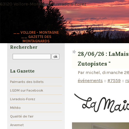
63120 Vollore-Montagne · Livradois-Forez
__ VOLLORE - MONTAGNE
__ GAZETTE DES
MONTAGNARDS
Rechercher
28/06/26 : LaMais
Zutopistes "
La Gazette
Par michel, dimanche 28
événements
::
#7559
::
r
Palmarès des billets
LGDM sur Facebook
Livradois-Forez
Météo
Qualité de l'air
Arvernet