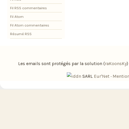
Fil RSS commentaires
Fil Atom
Fil Atom commentaires
Résumé RSS
Les emails sont protégés par la solution (
raKoonsKy
SARL
Eur'Net
·
Mention