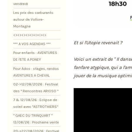
vendredi
Les prix des carburants
autour de Vollore-
Montagne
<><><><><><><><>
Et si l'Utopie revenait ?
*** A VOS AGENDAS ***
Pour enfants : AVENTURES
Voici un extrait de " Il dans
DE l'ETE A PONEY
fanfare atypique, qui a l'amb
Pour Ados : stages, randos
jouer de la musique optimis
AVENTURES A CHEVAL
02->12/08/2026 : Festival
des " Rencontres ARIOSO "
7 & 12/08/26 : Eclipse de
soleil avec "ASTROTHIERS"
" GAEC DU TRINQUART "
13/08/26 : Prochaine vente
20->22/08/2026 : Festival