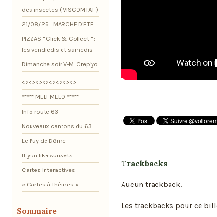
des insectes ( VISCOMTAT )
21/08/26 : MARCHE D'ETE
PIZZAS " Click & Collect " :
les vendredis et samedis
Dimanche soir V-M: Crep'yo
<><><><><><><><>
***** MELI-MELO *****
Info route 63
Nouveaux cantons du 63
Le Puy de Dôme
If you like sunsets ...
Trackbacks
Cartes Interactives
Aucun trackback.
« Cartes à thèmes »
Les trackbacks pour ce bill
Sommaire