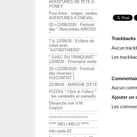
AVENTURES DE l'ETE A
PONEY
Pour Ados : stages, randos
AVENTURES A CHEVAL
02->12/08/2026 : Festival
des " Rencontres ARIOSO
"
Trackbacks
7 & 12/08/26 : Eclipse de
soleil avec
Aucun track
"ASTROTHIERS"
Les trackbac
" GAEC DU TRINQUART "
13/08/26 : Prochaine vente
20->22/08/2026 : Festival
des insectes (
VISCOMTAT )
Commentai
21/08/26 : MARCHE D'ETE
Aucun comme
PIZZAS " Click & Collect "
: les vendredis et samedis
Ajouter un
Dimanche soir V-M:
Les commenta
Crep'yo
<><><><><><><><>
***** MELI-MELO *****
Info route 63