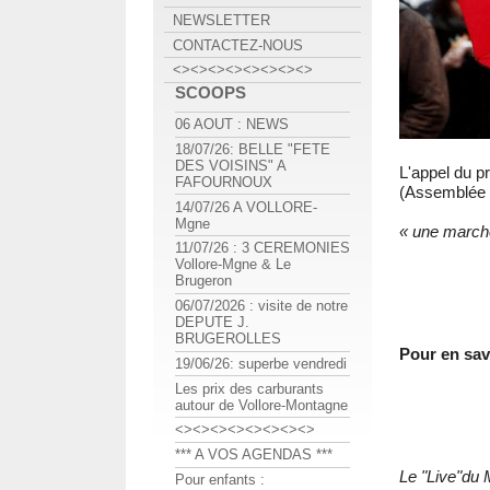
NEWSLETTER
CONTACTEZ-NOUS
<><><><><><><><>
SCOOPS
06 AOUT : NEWS
18/07/26: BELLE "FETE
DES VOISINS" A
L'appel du p
FAFOURNOUX
(Assemblée n
14/07/26 A VOLLORE-
Mgne
« une marche
11/07/26 : 3 CEREMONIES
Vollore-Mgne & Le
Brugeron
06/07/2026 : visite de notre
DEPUTE J.
BRUGEROLLES
Pour en savo
19/06/26: superbe vendredi
Les prix des carburants
autour de Vollore-Montagne
<><><><><><><><>
*** A VOS AGENDAS ***
Le "Live"du
Pour enfants :