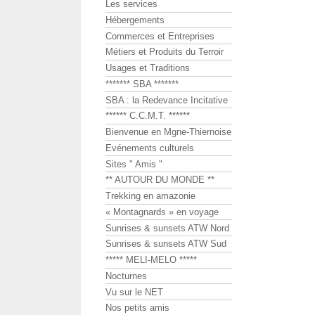
Les services
Hébergements
Commerces et Entreprises
Métiers et Produits du Terroir
Usages et Traditions
******* SBA *******
SBA : la Redevance Incitative
****** C.C.M.T. ******
Bienvenue en Mgne-Thiernoise
Evénements culturels
Sites " Amis "
** AUTOUR DU MONDE **
Trekking en amazonie
« Montagnards » en voyage
Sunrises & sunsets ATW Nord
Sunrises & sunsets ATW Sud
***** MELI-MELO *****
Nocturnes
Vu sur le NET
Nos petits amis