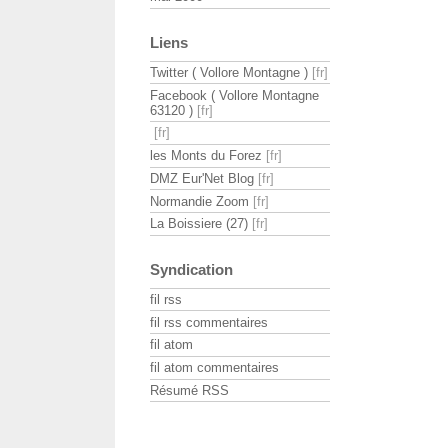
Liens
Twitter ( Vollore Montagne )
Facebook ( Vollore Montagne
63120 )
les Monts du Forez
DMZ Eur'Net Blog
Normandie Zoom
La Boissiere (27)
Syndication
fil rss
fil rss commentaires
fil atom
fil atom commentaires
Résumé RSS