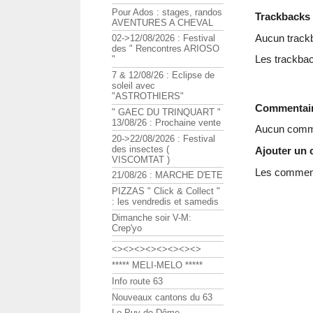
Pour Ados : stages, randos
Trackbacks
AVENTURES A CHEVAL
Aucun track
02->12/08/2026 : Festival
des " Rencontres ARIOSO
Les trackbac
"
7 & 12/08/26 : Eclipse de
soleil avec
"ASTROTHIERS"
Commentai
" GAEC DU TRINQUART "
13/08/26 : Prochaine vente
Aucun comme
20->22/08/2026 : Festival
des insectes (
Ajouter un
VISCOMTAT )
Les commenta
21/08/26 : MARCHE D'ETE
PIZZAS " Click & Collect "
: les vendredis et samedis
Dimanche soir V-M:
Crep'yo
<><><><><><><><>
***** MELI-MELO *****
Info route 63
Nouveaux cantons du 63
Le Puy de Dôme