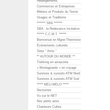
Hébergements
Commerces et Entreprises
Métiers et Produits du Terroir
Usages et Traditions
******* SBA *******
SBA : la Redevance Incitative
****** C.C.M.T. ******
Bienvenue en Mgne-Thiernoise
Evénements culturels
Sites " Amis "
** AUTOUR DU MONDE **
Trekking en amazonie
« Montagnards » en voyage
Sunrises & sunsets ATW Nord
Sunrises & sunsets ATW Sud
***** MELI-MELO *****
Nocturnes
Vu sur le NET
Nos petits amis
Chanteurs Cultes