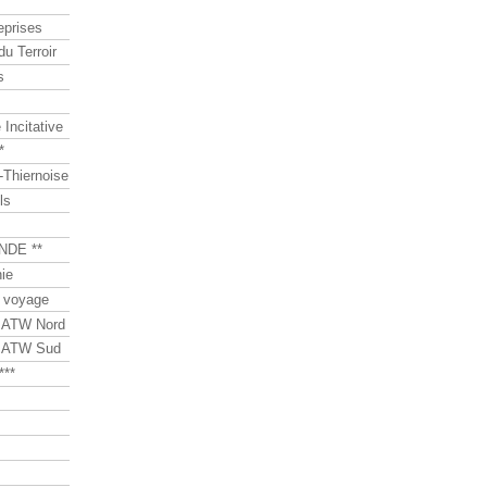
eprises
du Terroir
s
Incitative
*
Thiernoise
ls
NDE **
ie
 voyage
s ATW Nord
s ATW Sud
***