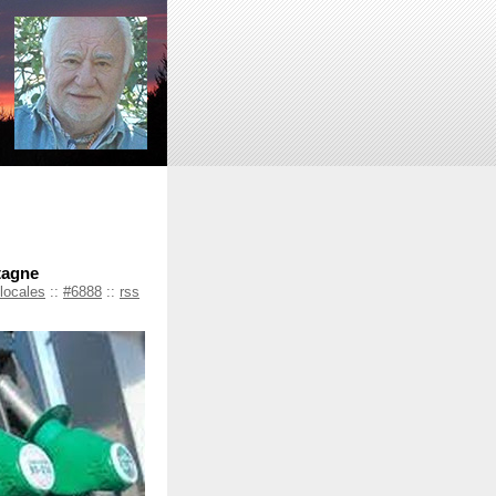
tagne
 locales
::
#6888
::
rss