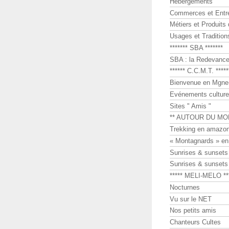
Hébergements
Commerces et Entr
Métiers et Produits 
Usages et Tradition
******* SBA *******
SBA : la Redevance 
****** C.C.M.T. *****
Bienvenue en Mgne-
Evénements culture
Sites " Amis "
** AUTOUR DU MO
Trekking en amazon
« Montagnards » en
Sunrises & sunset
Sunrises & sunset
***** MELI-MELO **
Nocturnes
Vu sur le NET
Nos petits amis
Chanteurs Cultes