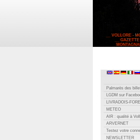
__ VOLLORE - 
__ GAZETTE
MONTAGNA
Palmarès des bille
LGDM sur Facebo
LIVRADOIS-FOR
METEO
AIR : qualité à Vol
ARVERNET
Testez votre conn
NEWSLETTER