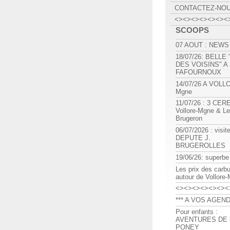
CONTACTEZ-NO
<><><><><><><
SCOOPS
07 AOUT : NEWS
18/07/26: BELLE
DES VOISINS" A
FAFOURNOUX
14/07/26 A VOLL
Mgne
11/07/26 : 3 CE
Vollore-Mgne & Le
Brugeron
06/07/2026 : visit
DEPUTE J.
BRUGEROLLES
19/06/26: superbe
Les prix des carb
autour de Vollore
<><><><><><><
*** A VOS AGEND
Pour enfants :
AVENTURES DE l
PONEY