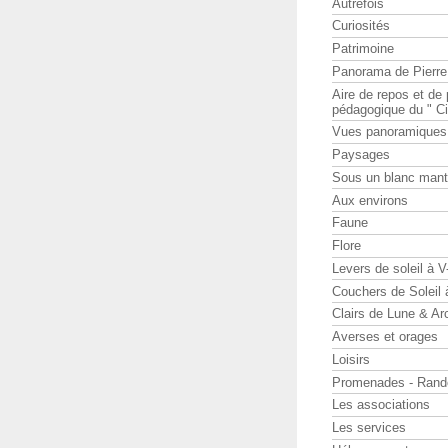
Autrefois
Curiosités
Patrimoine
Panorama de Pierr
Aire de repos et d
pédagogique du " Ci
Vues panoramiques
Paysages
Sous un blanc man
Aux environs
Faune
Flore
Levers de soleil à 
Couchers de Soleil
Clairs de Lune & Arc
Averses et orages
Loisirs
Promenades - Rand
Les associations
Les services