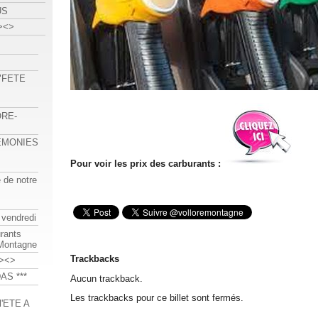
US
><>
 "FETE
ORE-
REMONIES
Pour voir les prix des carburants :
e de notre
 vendredi
urants
-Montagne
Trackbacks
><>
AS ***
Aucun trackback.
Les trackbacks pour ce billet sont fermés.
'ETE A