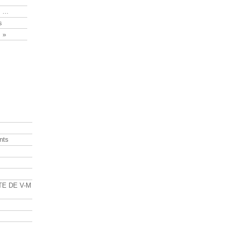
 ...
s
 »
nts
s
TE DE V-M