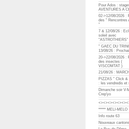
Pour Ados : stage
AVENTURES A C
02->12/08/2026 : 
des " Rencontre
"
7 & 12/08/26 : Ecl
soleil avec
"ASTROTHIERS"
" GAEC DU TRIN
13/08/26 : Procha
20->22/08/2026 : 
des insectes (
VISCOMTAT )
21/08/26 : MARC
PIZZAS " Click & 
: les vendredis et
Dimanche soir V-
Crep'yo
<><><><><><><
***** MELI-MELO *
Info route 63
Nouveaux cantons
Le Puy de Dôme