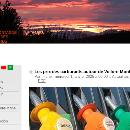
MONTAGNE
 DES
RDS
Les prix des carburants autour de Vollore-Mon
Par michel, mercredi 1 janvier 2025 à 00:00
::
Actualités
::
PDF
ts
ok
EZ
lore-Mgne
exion