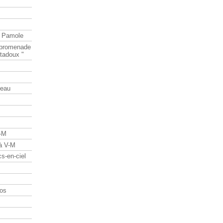
e Pamole
e promenade
tadoux "
teau
V-M
 à V-M
s-en-ciel
os