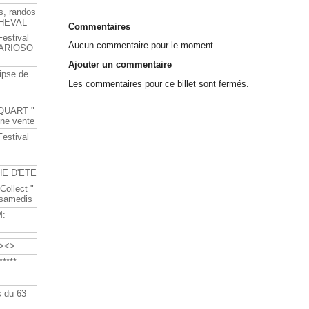
s, randos
HEVAL
Commentaires
Festival
Aucun commentaire pour le moment.
s ARIOSO
Ajouter un commentaire
ipse de
Les commentaires pour ce billet sont fermés.
QUART "
ine vente
Festival
HE D'ETE
Collect "
 samedis
M:
><>
****
 du 63