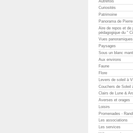
Autrefois
Curiosités
Patrimoine
Panorama de Pierr
Aire de repos et d
pédagogique du " Ci
Vues panoramiques
Paysages
Sous un blanc man
Aux environs
Faune
Flore
Levers de soleil à 
Couchers de Soleil
Clairs de Lune & Arc
Averses et orages
Loisirs
Promenades - Rand
Les associations
Les services