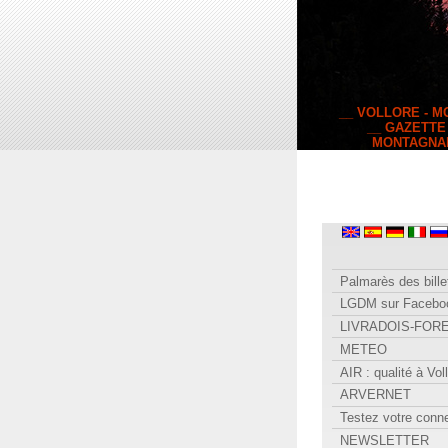
__ VOLLORE - 
__ GAZETTE
MONTAGNA
Palmarès des bille
LGDM sur Facebo
LIVRADOIS-FOR
METEO
AIR : qualité à Vol
ARVERNET
Testez votre conn
NEWSLETTER