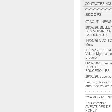
CONTACTEZ-NO
<><><><><><><
SCOOPS
07 AOUT : NEWS
18/07/26: BELLE
DES VOISINS" A
FAFOURNOUX
14/07/26 A VOLL
Mgne
11/07/26 : 3 CE
Vollore-Mgne & Le
Brugeron
06/07/2026 : visit
DEPUTE J.
BRUGEROLLES
19/06/26: superbe
Les prix des carb
autour de Vollore
<><><><><><><
*** A VOS AGEND
Pour enfants :
AVENTURES DE l
PONEY