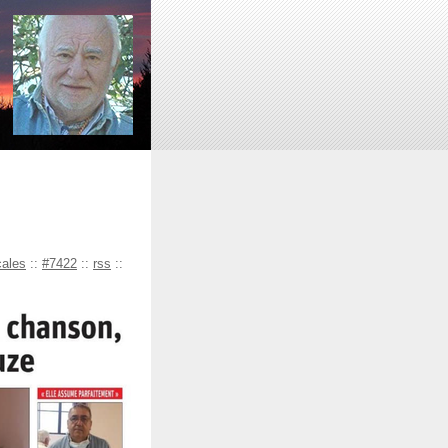
cales
::
#7422
::
rss
::