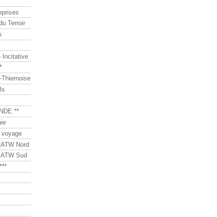
eprises
du Terroir
s
Incitative
*
Thiernoise
ls
NDE **
ie
 voyage
s ATW Nord
s ATW Sud
***