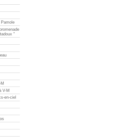
e Pamole
e promenade
tadoux "
teau
V-M
 à V-M
s-en-ciel
os