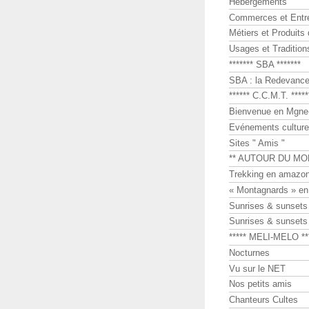
Hébergements
Commerces et Entr
Métiers et Produits 
Usages et Tradition
******* SBA *******
SBA : la Redevance 
****** C.C.M.T. *****
Bienvenue en Mgne-
Evénements culture
Sites " Amis "
** AUTOUR DU MO
Trekking en amazon
« Montagnards » en
Sunrises & sunset
Sunrises & sunset
***** MELI-MELO **
Nocturnes
Vu sur le NET
Nos petits amis
Chanteurs Cultes