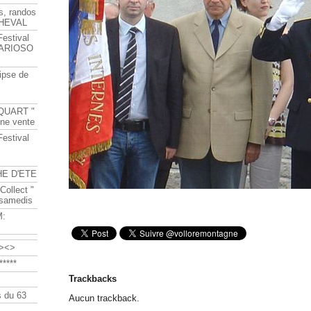
s, randos
HEVAL
Festival
s ARIOSO
ipse de
QUART "
ine vente
Festival
HE D'ETE
Collect "
 samedis
M:
><>
****
Trackbacks
 du 63
Aucun trackback.