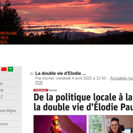
MONTAGNE
 DES
RDS
La double vie d'Elodie ...
Par michel, vendredi 4 avril 2025 à 12:43
::
Actualités lo
PDF
ts
ok
EZ
lore-Mgne
exion