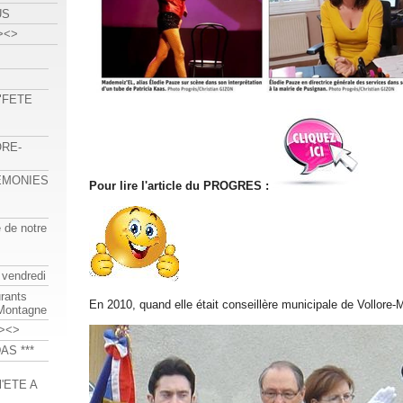
US
><>
 "FETE
ORE-
REMONIES
Pour lire l'article du PROGRES :
e de notre
 vendredi
urants
En 2010, quand elle était conseillère municipale de Vollore-
-Montagne
><>
AS ***
'ETE A