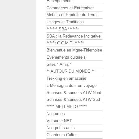
Hébergements
Commerces et Entreprises
Métiers et Produits du Terroir
Usages et Traditions
******* SBA *******
SBA : la Redevance Incitative
****** C.C.M.T. ******
Bienvenue en Mgne-Thiernoise
Evénements culturels
Sites " Amis "
** AUTOUR DU MONDE **
Trekking en amazonie
« Montagnards » en voyage
Sunrises & sunsets ATW Nord
Sunrises & sunsets ATW Sud
***** MELI-MELO *****
Nocturnes
Vu sur le NET
Nos petits amis
Chanteurs Cultes