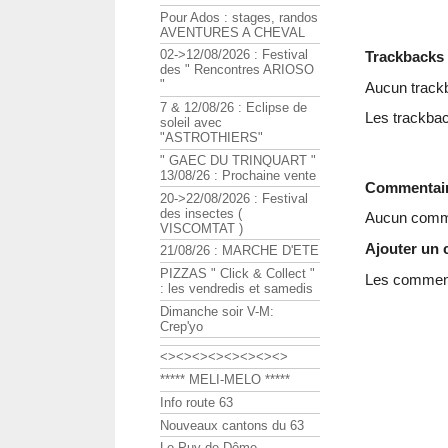
Pour Ados : stages, randos
AVENTURES A CHEVAL
02->12/08/2026 : Festival
Trackbacks
des " Rencontres ARIOSO
"
Aucun track
7 & 12/08/26 : Eclipse de
Les trackbac
soleil avec
"ASTROTHIERS"
" GAEC DU TRINQUART "
13/08/26 : Prochaine vente
Commentai
20->22/08/2026 : Festival
des insectes (
Aucun comme
VISCOMTAT )
Ajouter un
21/08/26 : MARCHE D'ETE
PIZZAS " Click & Collect "
Les commenta
: les vendredis et samedis
Dimanche soir V-M:
Crep'yo
<><><><><><><><>
***** MELI-MELO *****
Info route 63
Nouveaux cantons du 63
Le Puy de Dôme