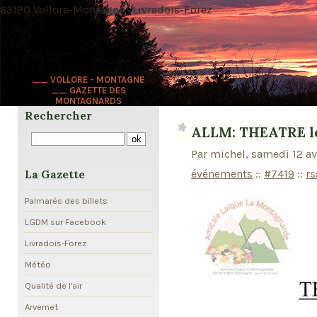
63120 Vollore-Montagne · Livradois-Forez
__ VOLLORE - MONTAGNE
__ GAZETTE DES
MONTAGNARDS
Rechercher
ALLM: THEATRE le
Par michel, samedi 12 av
événements
::
#7419
::
rs
La Gazette
Palmarès des billets
LGDM sur Facebook
Livradois-Forez
Météo
Qualité de l'air
Arvernet