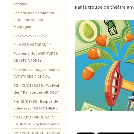
vendredi
Par la troupe de théâtre a
Les prix des carburants
autour de Vollore-
Montagne
<><><><><><><><>
*** A VOS AGENDAS ***
Pour enfants : AVENTURES
DE l'ETE A PONEY
Pour Ados : stages, randos
AVENTURES A CHEVAL
02->12/08/2026 : Festival
des " Rencontres ARIOSO "
7 & 12/08/26 : Eclipse de
soleil avec "ASTROTHIERS"
" GAEC DU TRINQUART "
13/08/26 : Prochaine vente
20->22/08/2026 : Festival