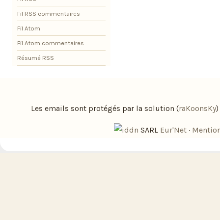
Fil RSS commentaires
Fil Atom
Fil Atom commentaires
Résumé RSS
Les emails sont protégés par la solution (
raKoonsKy
SARL
Eur'Net
·
Mention