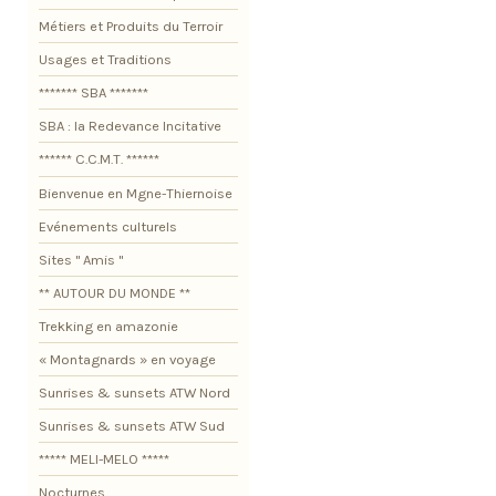
Métiers et Produits du Terroir
Usages et Traditions
******* SBA *******
SBA : la Redevance Incitative
****** C.C.M.T. ******
Bienvenue en Mgne-Thiernoise
Evénements culturels
Sites " Amis "
** AUTOUR DU MONDE **
Trekking en amazonie
« Montagnards » en voyage
Sunrises & sunsets ATW Nord
Sunrises & sunsets ATW Sud
***** MELI-MELO *****
Nocturnes