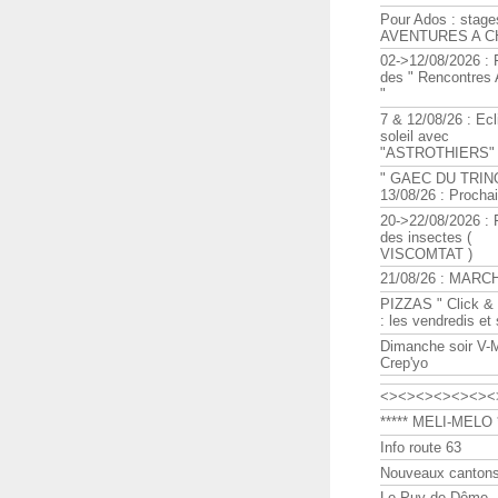
Pour Ados : stage
AVENTURES A C
02->12/08/2026 : 
des " Rencontre
"
7 & 12/08/26 : Ecl
soleil avec
"ASTROTHIERS"
" GAEC DU TRIN
13/08/26 : Procha
20->22/08/2026 : 
des insectes (
VISCOMTAT )
21/08/26 : MARC
PIZZAS " Click & 
: les vendredis et
Dimanche soir V-
Crep'yo
<><><><><><><
***** MELI-MELO *
Info route 63
Nouveaux cantons
Le Puy de Dôme