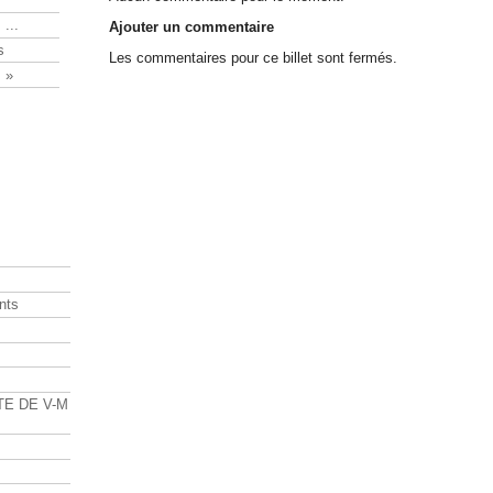
 ...
Ajouter un commentaire
s
Les commentaires pour ce billet sont fermés.
 »
nts
s
TE DE V-M