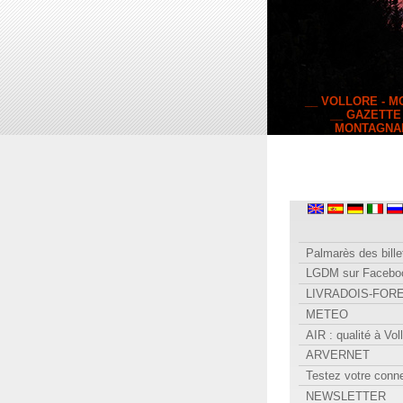
__ VOLLORE - 
__ GAZETTE
MONTAGNA
Palmarès des bille
LGDM sur Facebo
LIVRADOIS-FOR
METEO
AIR : qualité à Vol
ARVERNET
Testez votre conn
NEWSLETTER