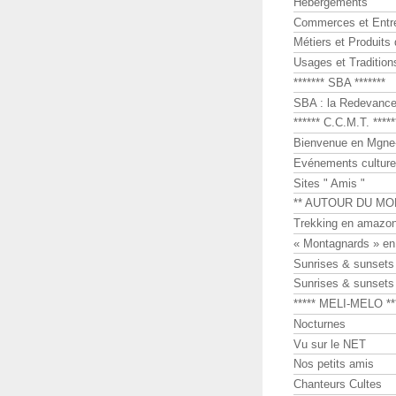
Hébergements
Commerces et Entr
Métiers et Produits 
Usages et Tradition
******* SBA *******
SBA : la Redevance 
****** C.C.M.T. *****
Bienvenue en Mgne-
Evénements culture
Sites " Amis "
** AUTOUR DU MO
Trekking en amazon
« Montagnards » en
Sunrises & sunset
Sunrises & sunset
***** MELI-MELO **
Nocturnes
Vu sur le NET
Nos petits amis
Chanteurs Cultes