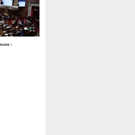
mune :