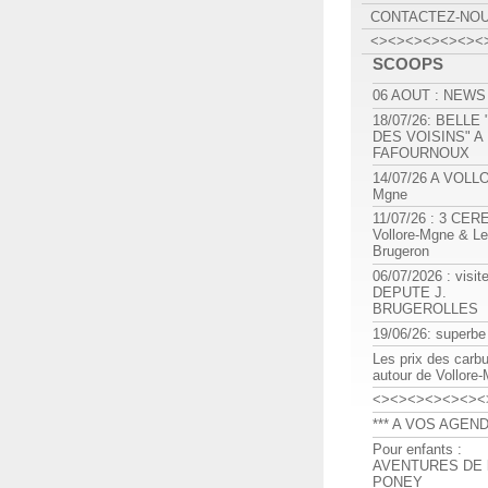
CONTACTEZ-NO
<><><><><><><
SCOOPS
06 AOUT : NEWS
18/07/26: BELLE
DES VOISINS" A
FAFOURNOUX
14/07/26 A VOLL
Mgne
11/07/26 : 3 CE
Vollore-Mgne & Le
Brugeron
06/07/2026 : visit
DEPUTE J.
BRUGEROLLES
19/06/26: superbe
Les prix des carb
autour de Vollore
<><><><><><><
*** A VOS AGEND
Pour enfants :
AVENTURES DE l
PONEY