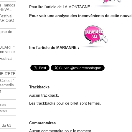
s, randos
Pour lire l'article de LA MONTAGNE :
HEVAL
Pour voir une analyse des inconvénients de cette nouvell
Festival
s ARIOSO
ipse de
QUART "
lire l'article de MARIANNE :
ine vente
Festival
HE D'ETE
Collect "
 samedis
Trackbacks
M:
Aucun trackback.
Les trackbacks pour ce billet sont fermés.
><>
****
Commentaires
 du 63
Aucun commentaire pour le moment.