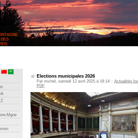
MONTAGNE
 DES
RDS
Elections municipales 2026
Par michel, samedi 12 avril 2025 à 18:14
::
Actualités lo
PDF
ts
ok
EZ
lore-Mgne
exion