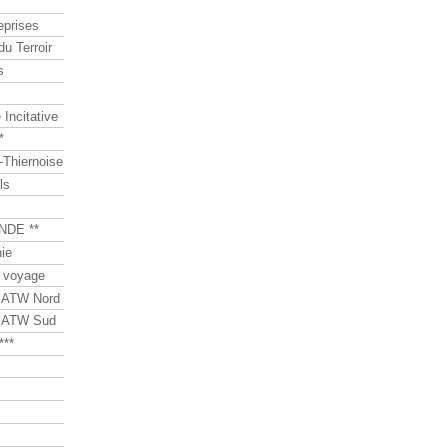
eprises
du Terroir
s
Incitative
*
Thiernoise
ls
NDE **
ie
 voyage
s ATW Nord
s ATW Sud
***