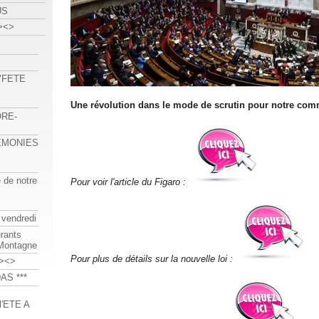
US
><>
 "FETE
Une révolution dans le mode de scrutin pour notre com
ORE-
REMONIES
e de notre
Pour voir l'article du Figaro :
 vendredi
urants
-Montagne
Pour plus de détails sur la nouvelle loi :
><>
AS ***
'ETE A