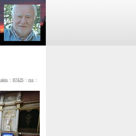
cales
::
#7425
::
rss
::