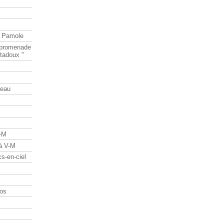
e Pamole
e promenade
tadoux "
teau
V-M
 à V-M
s-en-ciel
os