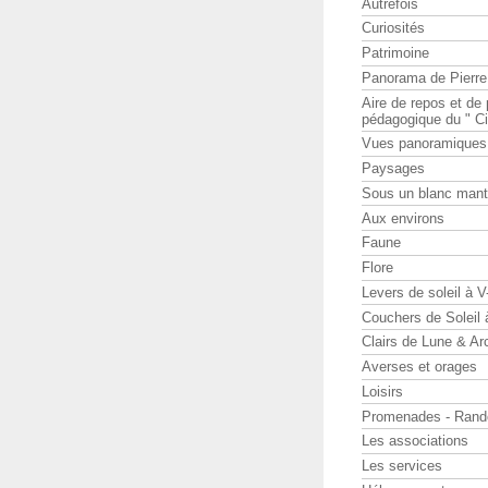
Autrefois
Curiosités
Patrimoine
Panorama de Pierr
Aire de repos et d
pédagogique du " Ci
Vues panoramiques
Paysages
Sous un blanc man
Aux environs
Faune
Flore
Levers de soleil à 
Couchers de Soleil
Clairs de Lune & Arc
Averses et orages
Loisirs
Promenades - Rand
Les associations
Les services