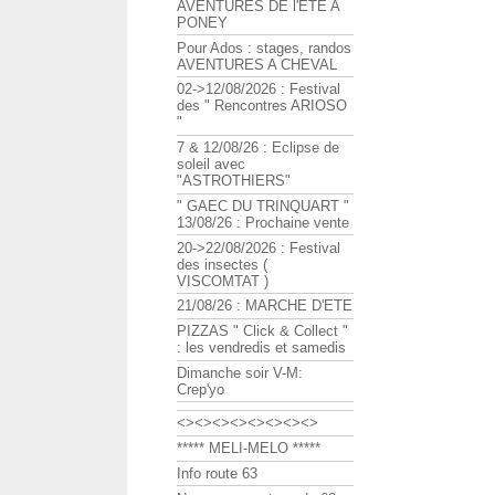
AVENTURES DE l'ETE A
PONEY
Pour Ados : stages, randos
AVENTURES A CHEVAL
02->12/08/2026 : Festival
des " Rencontres ARIOSO
"
7 & 12/08/26 : Eclipse de
soleil avec
"ASTROTHIERS"
" GAEC DU TRINQUART "
13/08/26 : Prochaine vente
20->22/08/2026 : Festival
des insectes (
VISCOMTAT )
21/08/26 : MARCHE D'ETE
PIZZAS " Click & Collect "
: les vendredis et samedis
Dimanche soir V-M:
Crep'yo
<><><><><><><><>
***** MELI-MELO *****
Info route 63