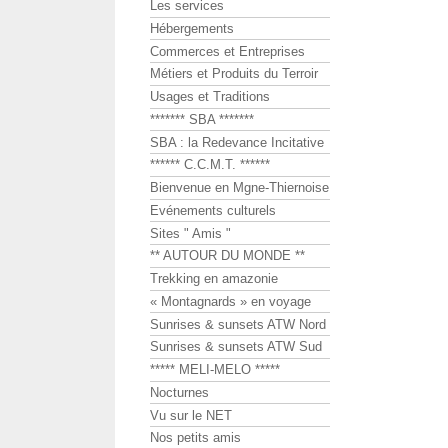
Les services
Hébergements
Commerces et Entreprises
Métiers et Produits du Terroir
Usages et Traditions
******* SBA *******
SBA : la Redevance Incitative
****** C.C.M.T. ******
Bienvenue en Mgne-Thiernoise
Evénements culturels
Sites " Amis "
** AUTOUR DU MONDE **
Trekking en amazonie
« Montagnards » en voyage
Sunrises & sunsets ATW Nord
Sunrises & sunsets ATW Sud
***** MELI-MELO *****
Nocturnes
Vu sur le NET
Nos petits amis