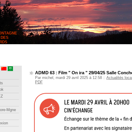
MONTAGNE
 DES
RDS
ADMD 63 : Film " On ira " 29/04/25 Salle Conc
Par michel, mardi 29 avril 2025 à 12:58
::
Actualités loca
PDF
ts
ok
EZ
lore-Mgne
exion