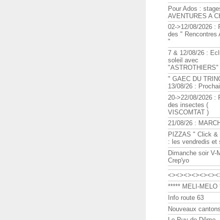
Pour Ados : stage
AVENTURES A C
02->12/08/2026 : 
des " Rencontre
"
7 & 12/08/26 : Ecl
soleil avec
"ASTROTHIERS"
" GAEC DU TRIN
13/08/26 : Procha
20->22/08/2026 : 
des insectes (
VISCOMTAT )
21/08/26 : MARC
PIZZAS " Click & 
: les vendredis et
Dimanche soir V-
Crep'yo
<><><><><><><
***** MELI-MELO *
Info route 63
Nouveaux cantons
Le Puy de Dôme