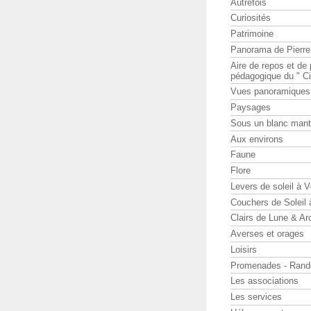
Autrefois
Curiosités
Patrimoine
Panorama de Pierr
Aire de repos et d
pédagogique du " Ci
Vues panoramiques
Paysages
Sous un blanc man
Aux environs
Faune
Flore
Levers de soleil à 
Couchers de Soleil
Clairs de Lune & Arc
Averses et orages
Loisirs
Promenades - Rand
Les associations
Les services