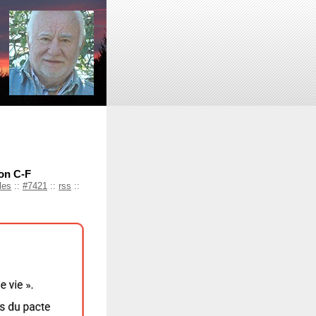
hon C-F
les
::
#7421
::
rss
::