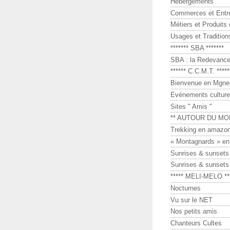
Hébergements
Commerces et Entr
Métiers et Produits 
Usages et Tradition
******* SBA *******
SBA : la Redevance 
****** C.C.M.T. *****
Bienvenue en Mgne-
Evénements culture
Sites " Amis "
** AUTOUR DU MO
Trekking en amazon
« Montagnards » en
Sunrises & sunset
Sunrises & sunset
***** MELI-MELO **
Nocturnes
Vu sur le NET
Nos petits amis
Chanteurs Cultes