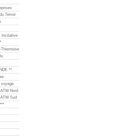
eprises
du Terroir
s
Incitative
*
Thiernoise
ls
NDE **
ie
 voyage
s ATW Nord
s ATW Sud
***