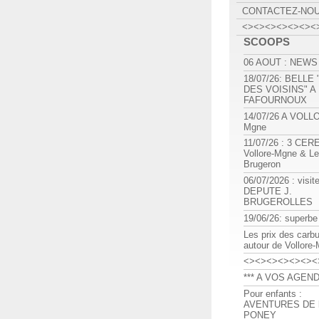
CONTACTEZ-NO
<><><><><><><
SCOOPS
06 AOUT : NEWS
18/07/26: BELLE
DES VOISINS" A
FAFOURNOUX
14/07/26 A VOLL
Mgne
11/07/26 : 3 CE
Vollore-Mgne & Le
Brugeron
06/07/2026 : visit
DEPUTE J.
BRUGEROLLES
19/06/26: superbe
Les prix des carb
autour de Vollore
<><><><><><><
*** A VOS AGEND
Pour enfants :
AVENTURES DE l
PONEY