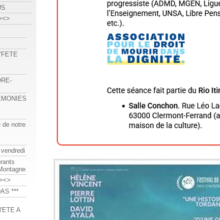
US
><>
 "FETE
ORE-
REMONIES
e de notre
 vendredi
urants
-Montagne
><>
AS ***
'ETE A