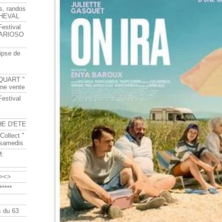
s, randos
HEVAL
Festival
s ARIOSO
ipse de
QUART "
ine vente
Festival
HE D'ETE
Collect "
 samedis
M:
><>
****
 du 63