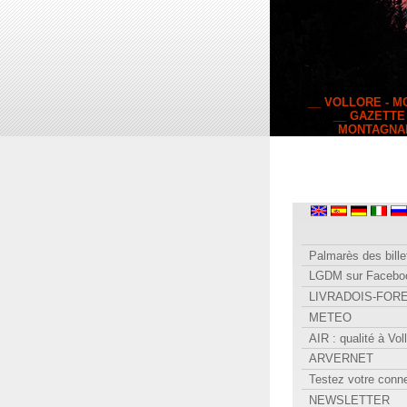
__ VOLLORE - 
__ GAZETTE
MONTAGNA
Palmarès des bille
LGDM sur Facebo
LIVRADOIS-FOR
METEO
AIR : qualité à Vol
ARVERNET
Testez votre conn
NEWSLETTER