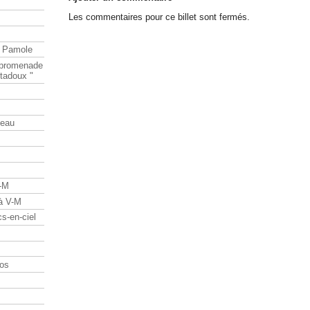
Les commentaires pour ce billet sont fermés.
e Pamole
e promenade
tadoux "
teau
V-M
 à V-M
s-en-ciel
os