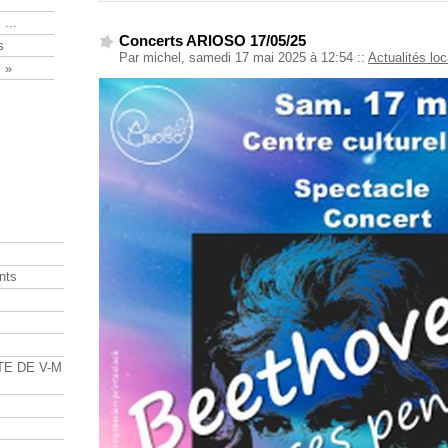
 ...
Concerts ARIOSO 17/05/25
s
Par michel, samedi 17 mai 2025 à 12:54
::
Actualités lo
 »
nts
s
TE DE V-M