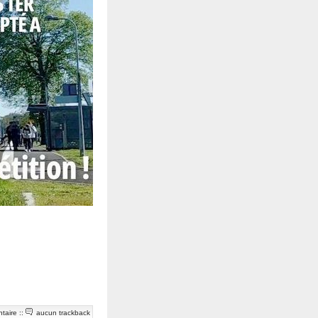
taire
::
aucun trackback