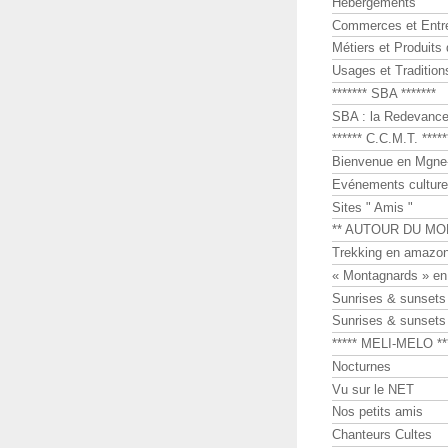
Hébergements
Commerces et Entr
Métiers et Produits 
Usages et Tradition
******* SBA *******
SBA : la Redevance 
****** C.C.M.T. *****
Bienvenue en Mgne-
Evénements culture
Sites " Amis "
** AUTOUR DU MO
Trekking en amazon
« Montagnards » en
Sunrises & sunset
Sunrises & sunset
***** MELI-MELO **
Nocturnes
Vu sur le NET
Nos petits amis
Chanteurs Cultes