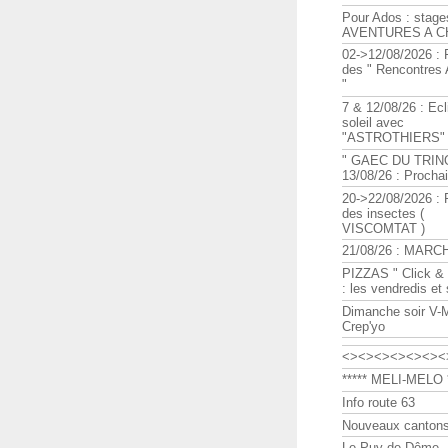
Pour Ados : stage
AVENTURES A C
02->12/08/2026 : 
des " Rencontre
"
7 & 12/08/26 : Ecl
soleil avec
"ASTROTHIERS"
" GAEC DU TRIN
13/08/26 : Procha
20->22/08/2026 : 
des insectes (
VISCOMTAT )
21/08/26 : MARC
PIZZAS " Click & 
: les vendredis et
Dimanche soir V-
Crep'yo
<><><><><><><
***** MELI-MELO *
Info route 63
Nouveaux cantons
Le Puy de Dôme