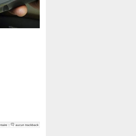
taire
::
aucun trackback