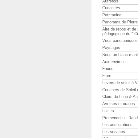
Autrefois
Curiosités
Patrimoine
Panorama de Pierr
Aire de repos et d
pédagogique du " Ci
Vues panoramiques
Paysages
Sous un blanc man
Aux environs
Faune
Flore
Levers de soleil à 
Couchers de Soleil
Clairs de Lune & Arc
Averses et orages
Loisirs
Promenades - Rand
Les associations
Les services