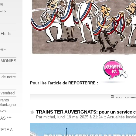
US
><>
 "FETE
ORE-
REMONIES
e de notre
Pour lire l'article de REPORTERRE :
 vendredi
aucun commen
urants
-Montagne
><>
TRAINS TER AUVERGNATS: pour un service c
Par michel, lundi 19 mai 2025 à 21:24
::
Actualités local
AS ***
'ETE A