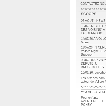
CONTACTEZ-NO
<><><><><><><
SCOOPS
07 AOUT : NEWS
18/07/26: BELLE
DES VOISINS" A
FAFOURNOUX
14/07/26 A VOLL
Mgne
11/07/26 : 3 CE
Vollore-Mgne & Le
Brugeron
06/07/2026 : visit
DEPUTE J.
BRUGEROLLES
19/06/26: superbe
Les prix des carb
autour de Vollore
<><><><><><><
*** A VOS AGEND
Pour enfants :
AVENTURES DE l
PONEY