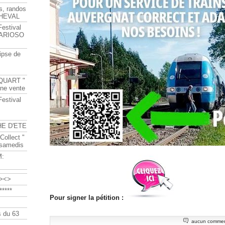
s, randos
HEVAL
Festival
s ARIOSO
ipse de
QUART "
ine vente
Festival
HE D'ETE
Collect "
 samedis
M:
><>
****
Pour signer la pétition :
 du 63
aucun commen