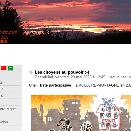
MONTAGNE
 DES
RDS
Les citoyens au pouvoir :-)
Par michel, vendredi 23 mai 2025 à 12:45
::
Actualités l
ts
Une «
liste participative
» à VOLLORE-MONTAGNE en 202
ok
EZ
lore-Mgne
exion