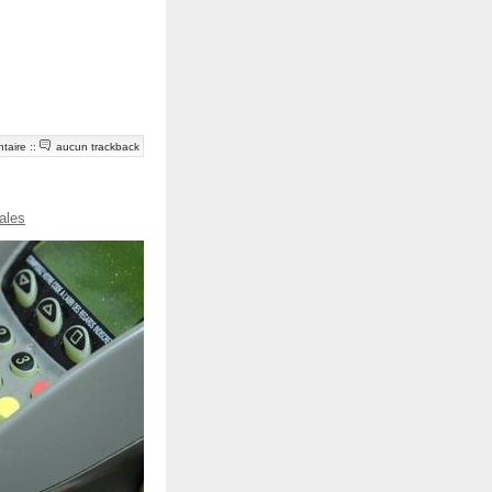
taire
::
aucun trackback
cales