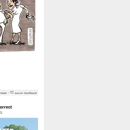
taire
::
aucun trackback
orrect
es