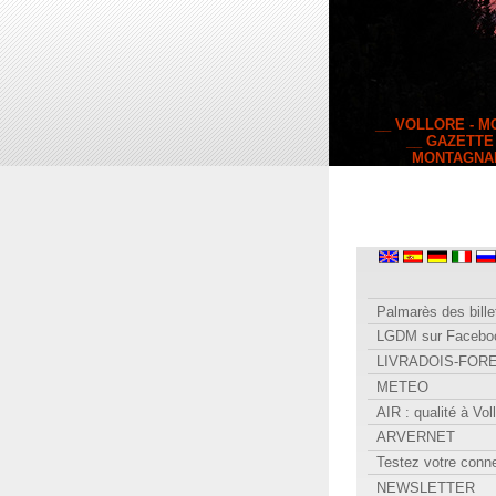
__ VOLLORE - 
__ GAZETTE
MONTAGNA
Palmarès des bille
LGDM sur Facebo
LIVRADOIS-FOR
METEO
AIR : qualité à Vol
ARVERNET
Testez votre conn
NEWSLETTER