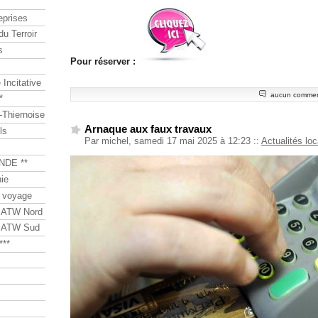
eprises
du Terroir
s
Pour réserver :
Incitative
aucun commen
*
Thiernoise
Arnaque aux faux travaux
ls
Par michel, samedi 17 mai 2025 à 12:23
::
Actualités lo
NDE **
ie
 voyage
s ATW Nord
s ATW Sud
***