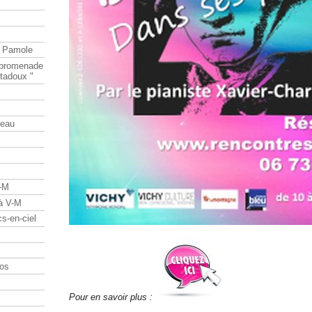
e Pamole
e promenade
tadoux "
teau
V-M
 à V-M
s-en-ciel
os
Pour en savoir plus :