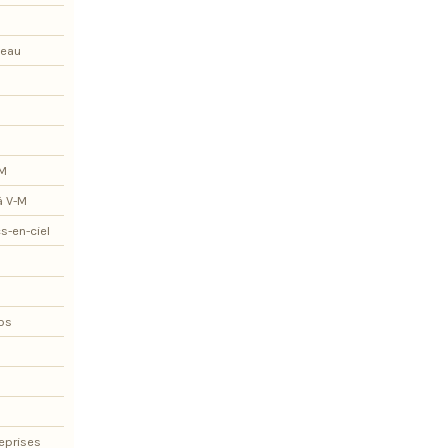
teau
-M
à V-M
s-en-ciel
os
eprises