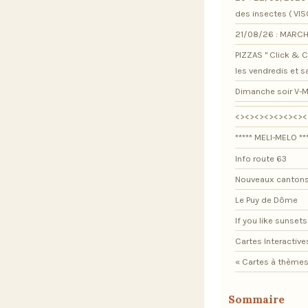
des insectes ( VI
21/08/26 : MARCH
PIZZAS " Click & Co
les vendredis et 
Dimanche soir V-M
<><><><><><><><
***** MELI-MELO **
Info route 63
Nouveaux cantons
Le Puy de Dôme
If you like sunsets .
Cartes Interactive
« Cartes à thèmes
Sommaire