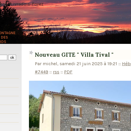
ne · Livradois-Forez
MONTAGNE
 DES
RDS
Nouveau GITE " Villa Tival "
Par michel, samedi 21 juin 2025 à 19:21
::
Héb
#7449
::
rss
::
PDF
s