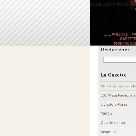
63120 Vollore-Montag
__ VOLLORE - 
__ GAZETTE
MONTAGNA
Rechercher
La Gazette
Palmarès des billet
LGDM sur Facebook
Livradois-Forez
Météo
Qualité de l'air
Arvernet