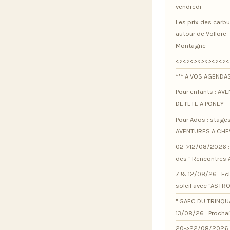
vendredi
Les prix des carb
autour de Vollore-
Montagne
<><><><><><><><
*** A VOS AGENDAS
Pour enfants : AV
DE l'ETE A PONEY
Pour Ados : stage
AVENTURES A CHE
02->12/08/2026 : 
des " Rencontres 
7 & 12/08/26 : Ec
soleil avec "ASTR
" GAEC DU TRINQU
13/08/26 : Procha
20->22/08/2026 :