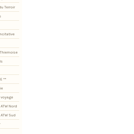
du Terroir
s
ncitative
Thiernoise
ls
E **
ie
 voyage
 ATW Nord
s ATW Sud
*