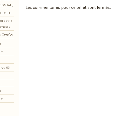
SCOMTAT )
Les commentaires pour ce billet sont fermés.
E D'ETE
llect " :
samedis
: Crep'yo
>
***
 du 63
..
s
 »