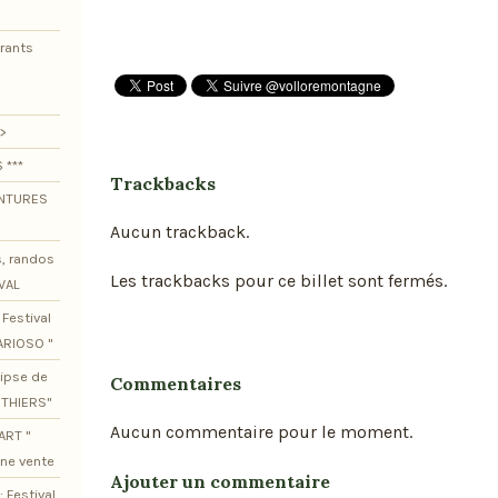
urants
>
 ***
Trackbacks
ENTURES
Aucun trackback.
s, randos
Les trackbacks pour ce billet sont fermés.
VAL
Festival
ARIOSO "
lipse de
Commentaires
OTHIERS"
Aucun commentaire pour le moment.
ART "
ine vente
Ajouter un commentaire
 Festival