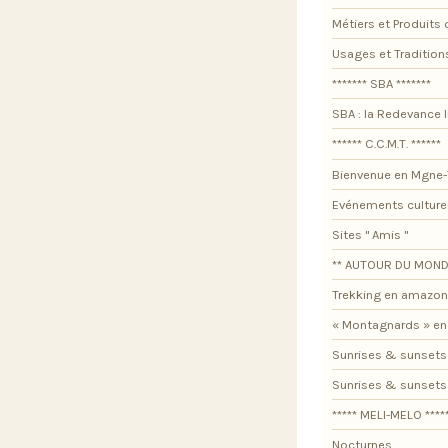
Métiers et Produits 
Usages et Tradition
******* SBA *******
SBA : la Redevance I
****** C.C.M.T. ******
Bienvenue en Mgne-
Evénements culture
Sites " Amis "
** AUTOUR DU MOND
Trekking en amazon
« Montagnards » en
Sunrises & sunsets
Sunrises & sunset
***** MELI-MELO ****
Nocturnes