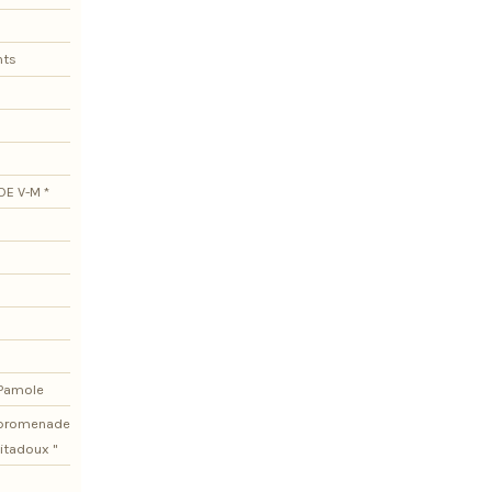
nts
DE V-M *
 Pamole
e promenade
itadoux "