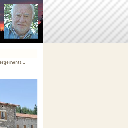
ergements
::