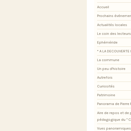
Accueil
Prochains événeme
Actualités locales
Le coin des lecteurs
Ephéméride
* A LA DECOUVERTE 
La commune
Un peu d'histoire
Autrefois
Curiosités
Patrimoine
Panorama de Pierre
Aire de repos et d
pédagogique du " C
Vues panoramiques