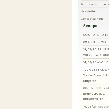
Testez votre conne
Newsletter
Contactez-nous
Scoops
SCIC TOI & TOITS
09 AOUT : NEWS
18/07/26: BELLE "
VOISINS" A FAFOU
14/07/26 A VOLL
11/07/26 : 3 CER
Vollore-Mgne & L
Brugeron
06/07/2026 : visi
notre DEPUTE J.
BRUGEROLLES
19/06/26: superb