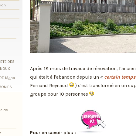
xion
FETE DES
Après 18 mois de travaux de rénovation, l'ancie
RNOUX
qui était à l'abandon depuis un «
certain temps
ORE-Mgne
Fernand Reynaud
) s'est transformé en un su
EMONIES
groupe pour 10 personnes
e
te de
Pour en savoir plus :
e