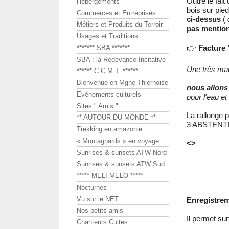
Outre le fait
Hébergements
bois sur pie
Commerces et Entreprises
ci-dessus
(
Métiers et Produits du Terroir
pas mentionn
Usages et Traditions
👉
Facture 
******* SBA *******
SBA : la Redevance Incitative
Une très mau
****** C.C.M.T. ******
Bienvenue en Mgne-Thiernoise
nous allons
Evénements culturels
pour l'eau et
Sites " Amis "
La rallonge 
** AUTOUR DU MONDE **
3 ABSTENT
Trekking en amazonie
« Montagnards » en voyage
<>
Sunrises & sunsets ATW Nord
Sunrises & sunsets ATW Sud
***** MELI-MELO *****
Nocturnes
Vu sur le NET
Enregistrem
Nos petits amis
Il permet sur
Chanteurs Cultes