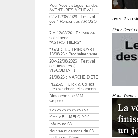
Pour Ados : stages, randos
AVENTURES A CHEVAL
02->12/08/2026 : Festival
avec 2 versi
des " Rencontres ARIOSO
"
Pour Denis e
7 & 12/08/26 : Eclipse de
soleil avec
"ASTROTHIERS"
" GAEC DU TRINQUART "
13/08/26 : Prochaine vente
20->22/08/2026 : Festival
des insectes (
VISCOMTAT )
21/08/26 : MARCHE D'ETE
PIZZAS " Click & Collect "
: les vendredis et samedis
Pour Yves :
Dimanche soir V-M:
Crep'yo
<><><><><><><><>
***** MELI-MELO *****
Info route 63
Nouveaux cantons du 63
Le Puy de Dôme