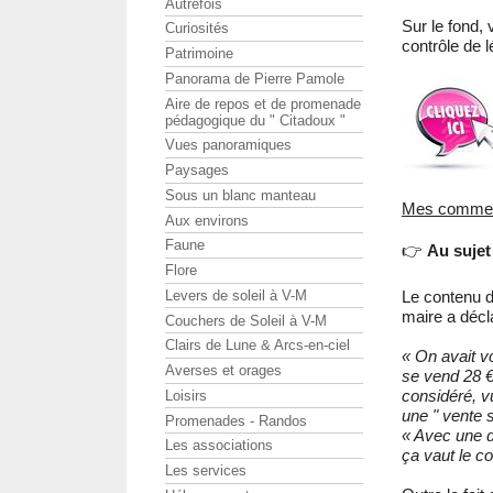
Autrefois
Sur le fond,
Curiosités
contrôle de lé
Patrimoine
Panorama de Pierre Pamole
Aire de repos et de promenade
pédagogique du " Citadoux "
Vues panoramiques
Paysages
Sous un blanc manteau
Mes commen
Aux environs
Faune
👉
Au sujet
Flore
Levers de soleil à V-M
Le contenu d
maire a décl
Couchers de Soleil à V-M
Clairs de Lune & Arcs-en-ciel
« On avait v
Averses et orages
se vend 28 €
considéré, vu
Loisirs
une " vente s
Promenades - Randos
« Avec une dé
Les associations
ça vaut le c
Les services