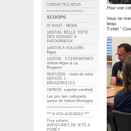
CONTACTEZ-NOUS
Pour voir ce
<><><><><><><><>
SCOOPS
Vous ne manq
beau
07 AOUT : NEWS
T-shirt "
Cont
18/07/26: BELLE "FETE
DES VOISINS" A
FAFOURNOUX
14/07/26 A VOLLORE-
Mgne
11/07/26 : 3 CEREMONIES
Vollore-Mgne & Le
Brugeron
06/07/2026 : visite de notre
DEPUTE J.
BRUGEROLLES
19/06/26: superbe vendredi
Les prix des carburants
autour de Vollore-Montagne
<><><><><><><><>
*** A VOS AGENDAS ***
Pour enfants :
AVENTURES DE l'ETE A
PONEY