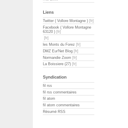
Liens
Twitter ( Vollore Montagne )
Facebook ( Vollore Montagne
63120 )
les Monts du Forez
DMZ Eur'Net Blog
Normandie Zoom
La Boissiere (27)
Syndication
fil rss
fil rss commentaires
fil atom
fil atom commentaires
Résumé RSS