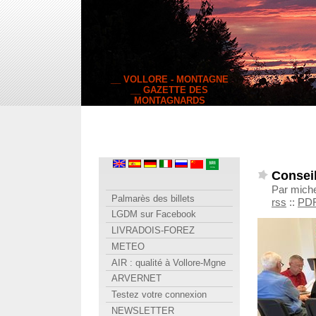
__ VOLLORE - MONTAGNE
__ GAZETTE DES
MONTAGNARDS
Conseil
Par miche
Palmarès des billets
rss
::
PD
LGDM sur Facebook
LIVRADOIS-FOREZ
METEO
AIR : qualité à Vollore-Mgne
ARVERNET
Testez votre connexion
NEWSLETTER