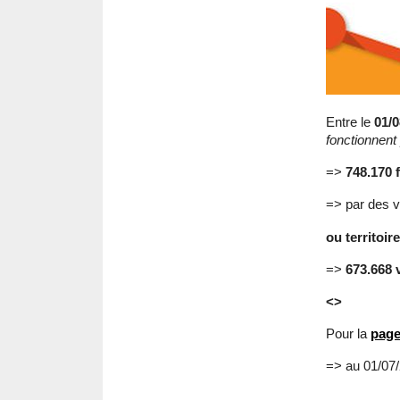
Entre le
01/0
fonctionnent
=>
748.170 
=> par des v
ou territoir
=>
673.668 v
<>
Pour la
pag
=> au 01/07/