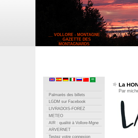
__ VOLLORE - MONTAGNE
__ GAZETTE DES
MONTAGNARDS
La HON
Par miche
Palmarès des billets
LGDM sur Facebook
LIVRADOIS-FOREZ
METEO
AIR : qualité à Vollore-Mgne
ARVERNET
Testez votre connexion