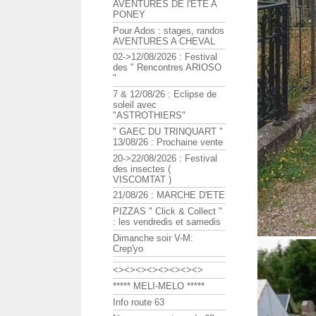
AVENTURES DE l'ETE A
PONEY
Pour Ados : stages, randos
AVENTURES A CHEVAL
02->12/08/2026 : Festival
des " Rencontres ARIOSO
"
7 & 12/08/26 : Eclipse de
soleil avec
"ASTROTHIERS"
" GAEC DU TRINQUART "
13/08/26 : Prochaine vente
20->22/08/2026 : Festival
des insectes (
VISCOMTAT )
21/08/26 : MARCHE D'ETE
PIZZAS " Click & Collect "
: les vendredis et samedis
Dimanche soir V-M:
Crep'yo
<><><><><><><><>
***** MELI-MELO *****
Info route 63