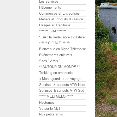
Les services
Hébergements
Commerces et Entreprises
Métiers et Produits du Terroir
Usages et Traditions
******* SBA *******
SBA : la Redevance Incitative
****** C.C.M.T. ******
Bienvenue en Mgne-Thiernoise
Evénements culturels
Sites " Amis "
** AUTOUR DU MONDE **
Trekking en amazonie
« Montagnards » en voyage
Sunrises & sunsets ATW Nord
Sunrises & sunsets ATW Sud
***** MELI-MELO *****
Nocturnes
Vu sur le NET
Nos petits amis