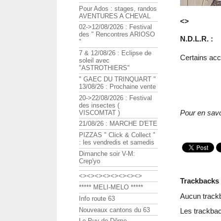
Pour Ados : stages, randos
AVENTURES A CHEVAL
<>
02->12/08/2026 : Festival
des " Rencontres ARIOSO
N.D.L.R. :
"
7 & 12/08/26 : Eclipse de
Certains acc
soleil avec
"ASTROTHIERS"
" GAEC DU TRINQUART "
13/08/26 : Prochaine vente
20->22/08/2026 : Festival
des insectes (
Pour en savo
VISCOMTAT )
21/08/26 : MARCHE D'ETE
PIZZAS " Click & Collect "
: les vendredis et samedis
Dimanche soir V-M:
Crep'yo
<><><><><><><><>
Trackbacks
***** MELI-MELO *****
Aucun track
Info route 63
Nouveaux cantons du 63
Les trackbac
Le Puy de Dôme