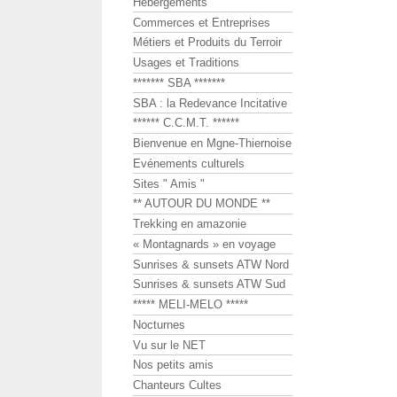
Hébergements
Commerces et Entreprises
Métiers et Produits du Terroir
Usages et Traditions
******* SBA *******
SBA : la Redevance Incitative
****** C.C.M.T. ******
Bienvenue en Mgne-Thiernoise
Evénements culturels
Sites " Amis "
** AUTOUR DU MONDE **
Trekking en amazonie
« Montagnards » en voyage
Sunrises & sunsets ATW Nord
Sunrises & sunsets ATW Sud
***** MELI-MELO *****
Nocturnes
Vu sur le NET
Nos petits amis
Chanteurs Cultes