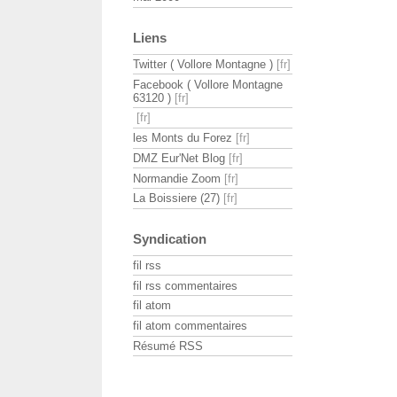
Liens
Twitter ( Vollore Montagne )
Facebook ( Vollore Montagne
63120 )
les Monts du Forez
DMZ Eur'Net Blog
Normandie Zoom
La Boissiere (27)
Syndication
fil rss
fil rss commentaires
fil atom
fil atom commentaires
Résumé RSS