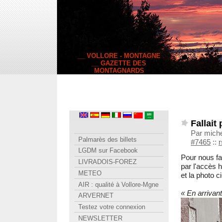
__ VOLLORE - MONTAGNE
__ GAZETTE DES
MONTAGNARDS
Fallait
Par miche
Palmarès des billets
#7465
::
r
LGDM sur Facebook
Pour nous fai
LIVRADOIS-FOREZ
par l'accès
METEO
et la photo c
AIR : qualité à Vollore-Mgne
« En arrivan
ARVERNET
Testez votre connexion
NEWSLETTER