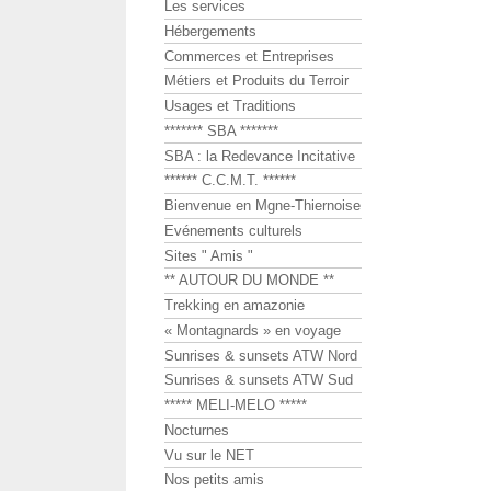
Les services
Hébergements
Commerces et Entreprises
Métiers et Produits du Terroir
Usages et Traditions
******* SBA *******
SBA : la Redevance Incitative
****** C.C.M.T. ******
Bienvenue en Mgne-Thiernoise
Evénements culturels
Sites " Amis "
** AUTOUR DU MONDE **
Trekking en amazonie
« Montagnards » en voyage
Sunrises & sunsets ATW Nord
Sunrises & sunsets ATW Sud
***** MELI-MELO *****
Nocturnes
Vu sur le NET
Nos petits amis