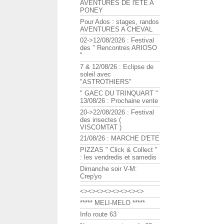
AVENTURES DE l'ETE A
PONEY
Pour Ados : stages, randos
AVENTURES A CHEVAL
02->12/08/2026 : Festival
des " Rencontres ARIOSO
"
7 & 12/08/26 : Eclipse de
soleil avec
"ASTROTHIERS"
" GAEC DU TRINQUART "
13/08/26 : Prochaine vente
20->22/08/2026 : Festival
des insectes (
VISCOMTAT )
21/08/26 : MARCHE D'ETE
PIZZAS " Click & Collect "
: les vendredis et samedis
Dimanche soir V-M:
Crep'yo
<><><><><><><><>
***** MELI-MELO *****
Info route 63