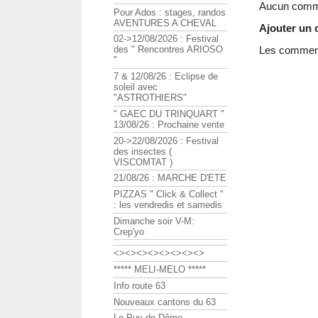
Aucun comme
Pour Ados : stages, randos
AVENTURES A CHEVAL
Ajouter un
02->12/08/2026 : Festival
Les commenta
des " Rencontres ARIOSO
"
7 & 12/08/26 : Eclipse de
soleil avec
"ASTROTHIERS"
" GAEC DU TRINQUART "
13/08/26 : Prochaine vente
20->22/08/2026 : Festival
des insectes (
VISCOMTAT )
21/08/26 : MARCHE D'ETE
PIZZAS " Click & Collect "
: les vendredis et samedis
Dimanche soir V-M:
Crep'yo
<><><><><><><><>
***** MELI-MELO *****
Info route 63
Nouveaux cantons du 63
Le Puy de Dôme