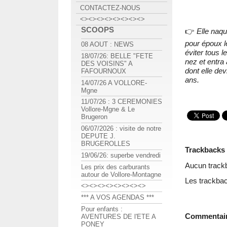
CONTACTEZ-NOUS
<><><><><><><><>
SCOOPS
👉
Elle naqu
pour époux l
08 AOUT : NEWS
éviter tous l
18/07/26: BELLE "FETE
nez et entra
DES VOISINS" A
dont elle dev
FAFOURNOUX
ans.
14/07/26 A VOLLORE-
Mgne
11/07/26 : 3 CEREMONIES
Vollore-Mgne & Le
Brugeron
06/07/2026 : visite de notre
DEPUTE J.
BRUGEROLLES
Trackbacks
19/06/26: superbe vendredi
Aucun track
Les prix des carburants
autour de Vollore-Montagne
Les trackbac
<><><><><><><><>
*** A VOS AGENDAS ***
Pour enfants :
Commentai
AVENTURES DE l'ETE A
PONEY