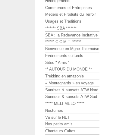
Hébergements
Commerces et Entreprises
Métiers et Produits du Terroir
Usages et Traditions
******* SBA *******
SBA : la Redevance Incitative
****** C.C.M.T. ******
Bienvenue en Mgne-Thiernoise
Evénements culturels
Sites " Amis "
** AUTOUR DU MONDE **
Trekking en amazonie
« Montagnards » en voyage
Sunrises & sunsets ATW Nord
Sunrises & sunsets ATW Sud
***** MELI-MELO *****
Nocturnes
Vu sur le NET
Nos petits amis
Chanteurs Cultes