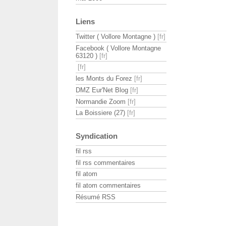
Liens
Twitter ( Vollore Montagne )
Facebook ( Vollore Montagne
63120 )
les Monts du Forez
DMZ Eur'Net Blog
Normandie Zoom
La Boissiere (27)
Syndication
fil rss
fil rss commentaires
fil atom
fil atom commentaires
Résumé RSS