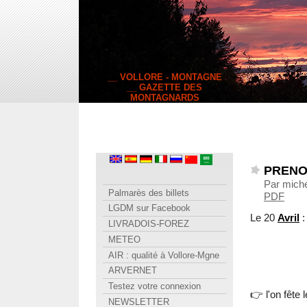
__ VOLLORE - MONTAGNE
__ GAZETTE DES
MONTAGNARDS
PRENOM
Par miche
Palmarès des billets
PDF
LGDM sur Facebook
Le 20
Avril
:
LIVRADOIS-FOREZ
METEO
AIR : qualité à Vollore-Mgne
ARVERNET
Testez votre connexion
👉 l'on fête 
NEWSLETTER