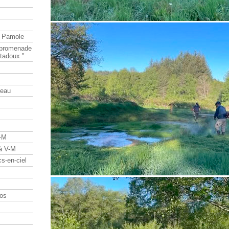
e Pamole
e promenade
tadoux "
teau
V-M
 à V-M
s-en-ciel
os