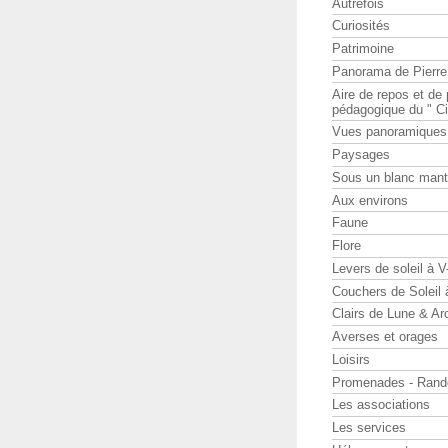
Autrefois
Curiosités
Patrimoine
Panorama de Pierr
Aire de repos et d
pédagogique du " Ci
Vues panoramiques
Paysages
Sous un blanc man
Aux environs
Faune
Flore
Levers de soleil à 
Couchers de Soleil
Clairs de Lune & Arc
Averses et orages
Loisirs
Promenades - Rand
Les associations
Les services