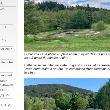
US
><>
 "FETE
ORE-
REMONIES
(
Pour voir cette photo en plein écran, cliquez dessus puis s
haut à droite du bandeau noir
)
e de notre
Cette heureuse initiative a été un grand succès, et ce
samed
"
avec notre maire à sa tête, un commando d'une trentaine de
le site :
 vendredi
urants
-Montagne
><>
AS ***
'ETE A