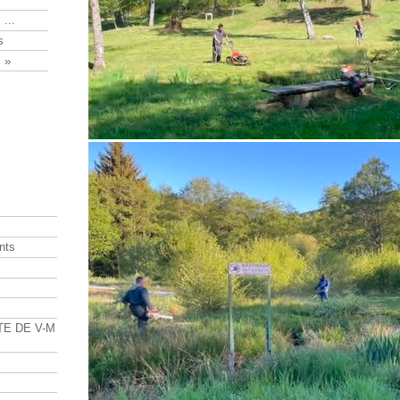
 ...
s
 »
nts
s
TE DE V-M