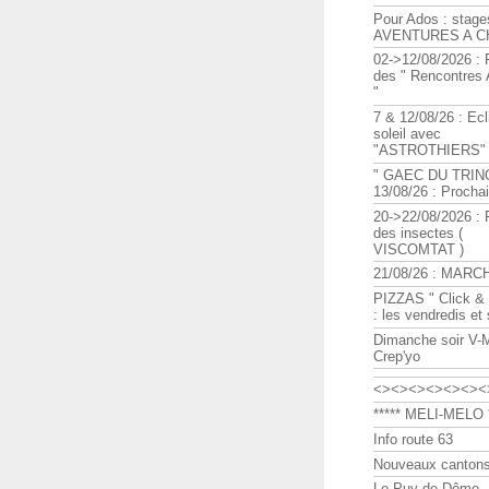
Pour Ados : stage
AVENTURES A C
02->12/08/2026 : 
des " Rencontre
"
7 & 12/08/26 : Ecl
soleil avec
"ASTROTHIERS"
" GAEC DU TRIN
13/08/26 : Procha
20->22/08/2026 : 
des insectes (
VISCOMTAT )
21/08/26 : MARC
PIZZAS " Click & 
: les vendredis et
Dimanche soir V-
Crep'yo
<><><><><><><
***** MELI-MELO *
Info route 63
Nouveaux cantons
Le Puy de Dôme