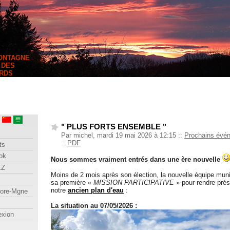
MONTAGNE
 DES
RDS
" PLUS FORTS ENSEMBLE "
Par michel, mardi 19 mai 2026 à 12:15
::
Prochains évé
::
PDF
ts
ok
Nous sommes vraiment entrés dans une ère nouvelle
EZ
Moins de 2 mois après son élection, la nouvelle équipe muni
sa première «
MISSION PARTICIPATIVE
» pour rendre prés
notre
ancien plan d'eau
:
lore-Mgne
La situation au 07/05/2026 :
exion