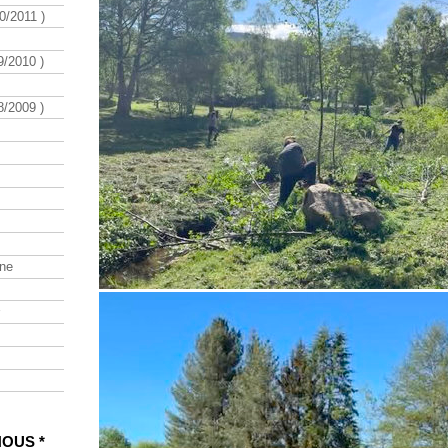
/2011 )
/2010 )
/2009 )
ine
NOUS *