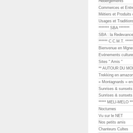
Hébergements
Commerces et Entr
Métiers et Produits 
Usages et Tradition
******* SBA *******
SBA : la Redevance 
****** C.C.M.T. *****
Bienvenue en Mgne-
Evénements culture
Sites " Amis "
** AUTOUR DU MO
Trekking en amazon
« Montagnards » en
Sunrises & sunset
Sunrises & sunset
***** MELI-MELO **
Nocturnes
Vu sur le NET
Nos petits amis
Chanteurs Cultes