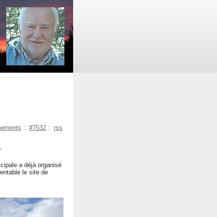
nements
::
#7532
::
rss
cipale a déjà organisé
entable le site de