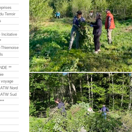
eprises
du Terroir
s
Incitative
*
Thiernoise
ls
NDE **
ie
 voyage
s ATW Nord
s ATW Sud
***