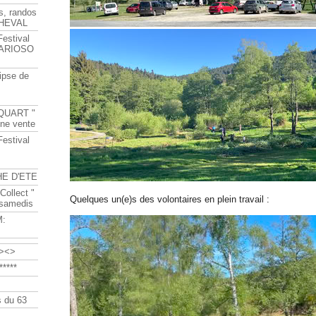
s, randos
HEVAL
Festival
s ARIOSO
ipse de
QUART "
ine vente
Festival
HE D'ETE
Collect "
Quelques un(e)s des volontaires en plein travail :
 samedis
M:
><>
****
 du 63