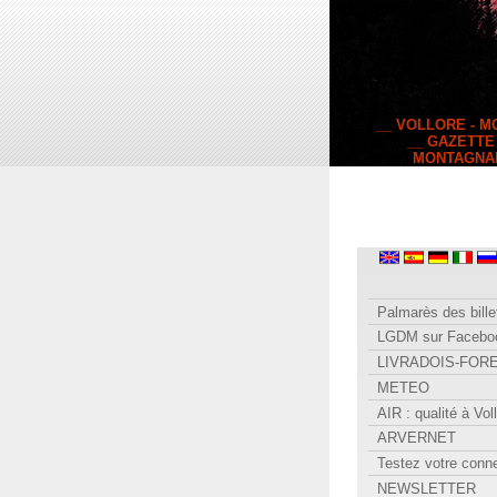
__ VOLLORE - 
__ GAZETTE
MONTAGNA
Palmarès des bille
LGDM sur Facebo
LIVRADOIS-FOR
METEO
AIR : qualité à Vol
ARVERNET
Testez votre conn
NEWSLETTER