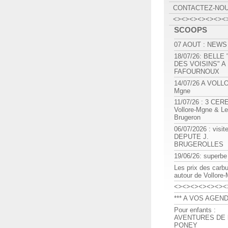
CONTACTEZ-NO
<><><><><><><
SCOOPS
07 AOUT : NEWS
18/07/26: BELLE
DES VOISINS" A
FAFOURNOUX
14/07/26 A VOLL
Mgne
11/07/26 : 3 CE
Vollore-Mgne & Le
Brugeron
06/07/2026 : visit
DEPUTE J.
BRUGEROLLES
19/06/26: superbe
Les prix des carb
autour de Vollore
<><><><><><><
*** A VOS AGEND
Pour enfants :
AVENTURES DE l
PONEY