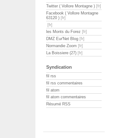
Twitter ( Vollore Montagne )
Facebook ( Vollore Montagne
63120 )
les Monts du Forez
DMZ Eur'Net Blog
Normandie Zoom
La Boissiere (27)
Syndication
fil rss
fil rss commentaires
fil atom
fil atom commentaires
Résumé RSS