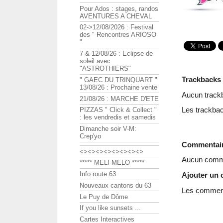
Pour Ados : stages, randos
AVENTURES A CHEVAL
02->12/08/2026 : Festival
des " Rencontres ARIOSO
"
7 & 12/08/26 : Eclipse de
soleil avec
"ASTROTHIERS"
Trackbacks
" GAEC DU TRINQUART "
13/08/26 : Prochaine vente
Aucun track
21/08/26 : MARCHE D'ETE
Les trackbac
PIZZAS " Click & Collect "
: les vendredis et samedis
Dimanche soir V-M:
Crep'yo
Commentai
<><><><><><><><>
Aucun comme
***** MELI-MELO *****
Info route 63
Ajouter un
Nouveaux cantons du 63
Les commenta
Le Puy de Dôme
If you like sunsets ...
Cartes Interactives