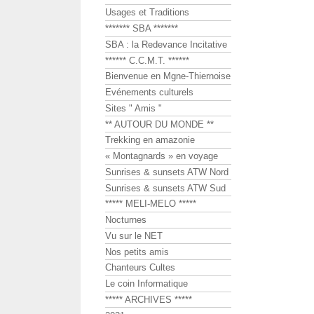
Usages et Traditions
******* SBA *******
SBA : la Redevance Incitative
****** C.C.M.T. ******
Bienvenue en Mgne-Thiernoise
Evénements culturels
Sites " Amis "
** AUTOUR DU MONDE **
Trekking en amazonie
« Montagnards » en voyage
Sunrises & sunsets ATW Nord
Sunrises & sunsets ATW Sud
***** MELI-MELO *****
Nocturnes
Vu sur le NET
Nos petits amis
Chanteurs Cultes
Le coin Informatique
***** ARCHIVES *****