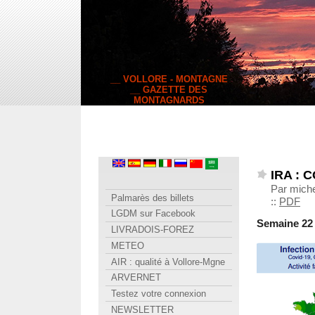
__ VOLLORE - MONTAGNE
__ GAZETTE DES
MONTAGNARDS
IRA : 
Par miche
Palmarès des billets
::
PDF
LGDM sur Facebook
Semaine 22 ( 
LIVRADOIS-FOREZ
METEO
AIR : qualité à Vollore-Mgne
ARVERNET
Testez votre connexion
NEWSLETTER