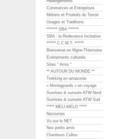
Hébergements
Commerces et Entreprises
Métiers et Produits du Terroir
Usages et Traditions
******* SBA *******
SBA : la Redevance Incitative
****** C.C.M.T. ******
Bienvenue en Mgne-Thiernoise
Evénements culturels
Sites " Amis "
** AUTOUR DU MONDE **
Trekking en amazonie
« Montagnards » en voyage
Sunrises & sunsets ATW Nord
Sunrises & sunsets ATW Sud
***** MELI-MELO *****
Nocturnes
Vu sur le NET
Nos petits amis
Chanteurs Cultes