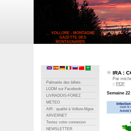
__ VOLLORE - MONTAGNE
__ GAZETTE DES
MONTAGNARDS
IRA : 
Par miche
Palmarès des billets
::
PDF
LGDM sur Facebook
Semaine 22 ( 
LIVRADOIS-FOREZ
METEO
AIR : qualité à Vollore-Mgne
ARVERNET
Testez votre connexion
NEWSLETTER