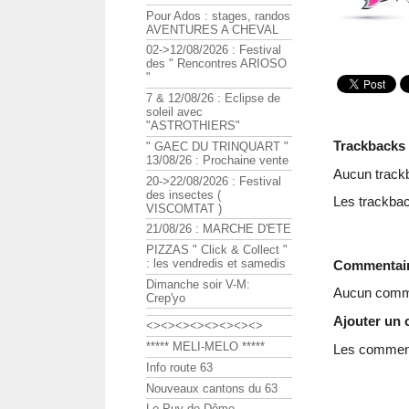
Pour Ados : stages, randos
AVENTURES A CHEVAL
02->12/08/2026 : Festival
des " Rencontres ARIOSO
"
7 & 12/08/26 : Eclipse de
soleil avec
"ASTROTHIERS"
Trackbacks
" GAEC DU TRINQUART "
13/08/26 : Prochaine vente
Aucun track
20->22/08/2026 : Festival
des insectes (
Les trackbac
VISCOMTAT )
21/08/26 : MARCHE D'ETE
PIZZAS " Click & Collect "
: les vendredis et samedis
Commentai
Dimanche soir V-M:
Aucun comme
Crep'yo
Ajouter un
<><><><><><><><>
***** MELI-MELO *****
Les commenta
Info route 63
Nouveaux cantons du 63
Le Puy de Dôme