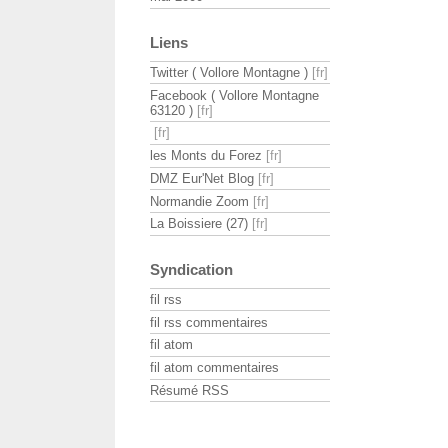
Liens
Twitter ( Vollore Montagne )
Facebook ( Vollore Montagne
63120 )
les Monts du Forez
DMZ Eur'Net Blog
Normandie Zoom
La Boissiere (27)
Syndication
fil rss
fil rss commentaires
fil atom
fil atom commentaires
Résumé RSS