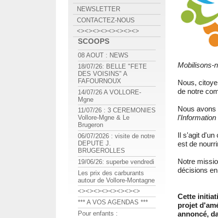
NEWSLETTER
CONTACTEZ-NOUS
<><><><><><><><>
SCOOPS
08 AOUT : NEWS
Mobilisons-n
18/07/26: BELLE "FETE
DES VOISINS" A
FAFOURNOUX
Nous, citoye
de notre co
14/07/26 A VOLLORE-
Mgne
Nous avons d
11/07/26 : 3 CEREMONIES
l'Informatio
Vollore-Mgne & Le
Brugeron
Il s'agit d'u
06/07/2026 : visite de notre
DEPUTE J.
est de nourri
BRUGEROLLES
Notre missio
19/06/26: superbe vendredi
décisions en 
Les prix des carburants
autour de Vollore-Montagne
<><><><><><><><>
Cette initia
*** A VOS AGENDAS ***
projet d'am
Pour enfants :
annoncé, da