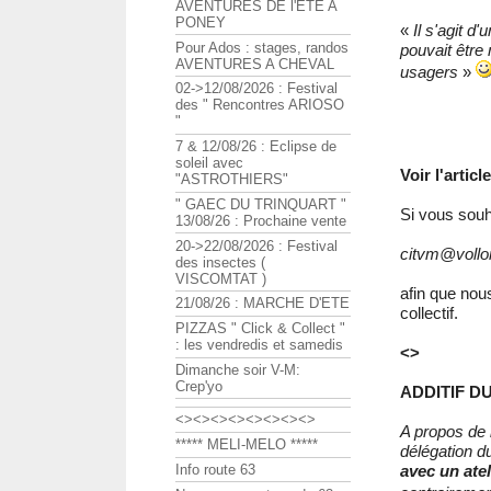
AVENTURES DE l'ETE A
PONEY
«
Il s'agit d
Pour Ados : stages, randos
pouvait êtr
AVENTURES A CHEVAL
usagers
»
02->12/08/2026 : Festival
des " Rencontres ARIOSO
"
7 & 12/08/26 : Eclipse de
soleil avec
Voir l'arti
"ASTROTHIERS"
" GAEC DU TRINQUART "
Si vous souha
13/08/26 : Prochaine vente
20->22/08/2026 : Festival
citvm@vollo
des insectes (
VISCOMTAT )
afin que nou
21/08/26 : MARCHE D'ETE
collectif.
PIZZAS " Click & Collect "
: les vendredis et samedis
<>
Dimanche soir V-M:
Crep'yo
ADDITIF DU 
<><><><><><><><>
A propos de
***** MELI-MELO *****
délégation d
Info route 63
avec un atel