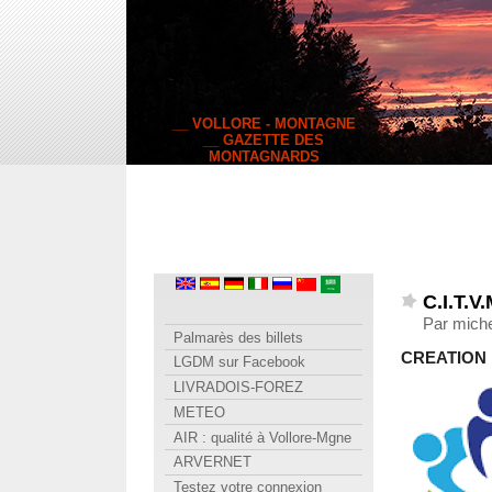
__ VOLLORE - MONTAGNE
__ GAZETTE DES
MONTAGNARDS
C.I.T.V.
Par miche
Palmarès des billets
CREATION 
LGDM sur Facebook
LIVRADOIS-FOREZ
METEO
AIR : qualité à Vollore-Mgne
ARVERNET
Testez votre connexion