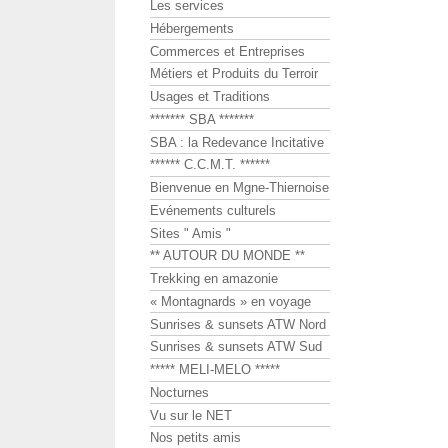
Les services
Hébergements
Commerces et Entreprises
Métiers et Produits du Terroir
Usages et Traditions
******* SBA *******
SBA : la Redevance Incitative
****** C.C.M.T. ******
Bienvenue en Mgne-Thiernoise
Evénements culturels
Sites " Amis "
** AUTOUR DU MONDE **
Trekking en amazonie
« Montagnards » en voyage
Sunrises & sunsets ATW Nord
Sunrises & sunsets ATW Sud
***** MELI-MELO *****
Nocturnes
Vu sur le NET
Nos petits amis