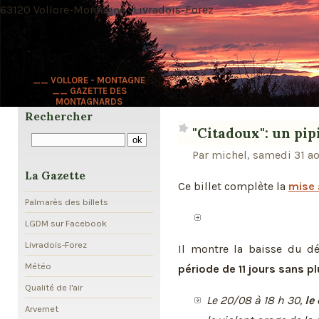
63120 Vollore-Montagne · Livradois-Forez
__ VOLLORE - MONTAGNE
__ GAZETTE DES
MONTAGNARDS
Rechercher
"Citadoux": un pip
Par michel, samedi 31 a
La Gazette
Ce billet complète la
mise 
Palmarès des billets
LGDM sur Facebook
Livradois-Forez
Il montre la baisse du dé
Météo
période de 11 jours sans pl
Qualité de l'air
Le 20/08 à 18 h 30,
le
Arvernet