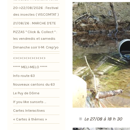
20->22/08/2026 : Festival
des insectes ( VISCOMTAT )
21/08/26 : MARCHE D'ETE
PIZZAS " Click & Collect " :
les vendredis et samedis
Dimanche soir V-M: Crep'yo
<><><><><><><><>
***** MELI-MELO *****
Info route 63
Nouveaux cantons du 63
Le Puy de Dôme
If you like sunsets ...
Cartes Interactives
Le 27/08 à 18 h 30
« Cartes à thèmes »