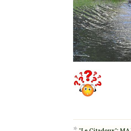
"Le Citadoux": MA