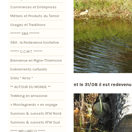
Commerces et Entreprises
Métiers et Produits du Terroir
Usages et Traditions
******* SBA *******
SBA : la Redevance Incitative
****** C.C.M.T. ******
Bienvenue en Mgne-Thiernoise
Evénements culturels
Sites " Amis "
et le 31/08 il est redevenu
** AUTOUR DU MONDE **
Trekking en amazonie
« Montagnards » en voyage
Sunrises & sunsets ATW Nord
Sunrises & sunsets ATW Sud
***** MELI-MELO *****