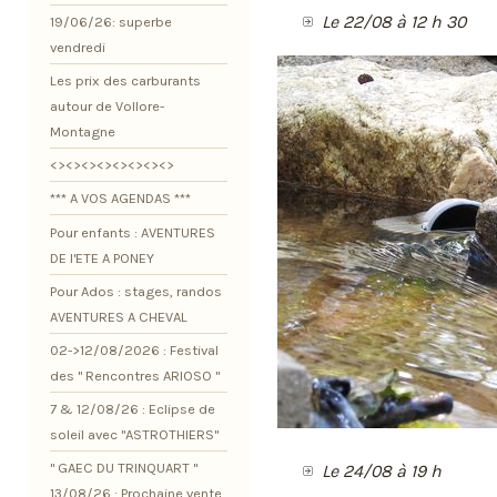
Le 22/08 à 12 h 30
19/06/26: superbe
vendredi
Les prix des carburants
autour de Vollore-
Montagne
<><><><><><><><>
*** A VOS AGENDAS ***
Pour enfants : AVENTURES
DE l'ETE A PONEY
Pour Ados : stages, randos
AVENTURES A CHEVAL
02->12/08/2026 : Festival
des " Rencontres ARIOSO "
7 & 12/08/26 : Eclipse de
soleil avec "ASTROTHIERS"
" GAEC DU TRINQUART "
Le 24/08 à 19 h
13/08/26 : Prochaine vente