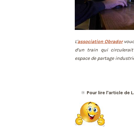
L'
association Obrador
voudr
d’un train qui circulerai
espace de partage industriel
Pour lire l'article d