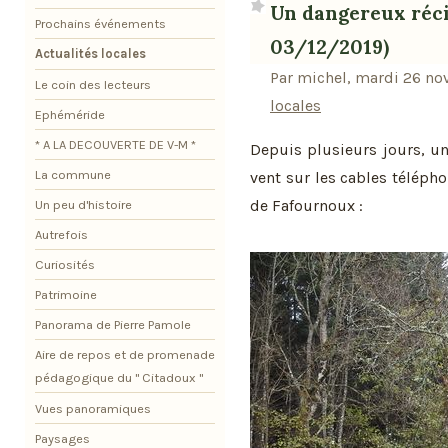
Un dangereux récidi
Prochains événements
03/12/2019)
Actualités locales
Par michel, mardi 26 no
Le coin des lecteurs
locales
Ephéméride
* A LA DECOUVERTE DE V-M *
Depuis plusieurs jours, u
La commune
vent sur les cables télépho
de Fafournoux :
Un peu d'histoire
Autrefois
Curiosités
Patrimoine
Panorama de Pierre Pamole
Aire de repos et de promenade
pédagogique du " Citadoux "
Vues panoramiques
Paysages