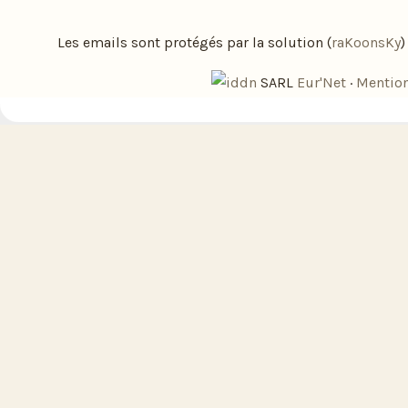
Les emails sont protégés par la solution (
raKoonsKy
SARL
Eur'Net
·
Mention