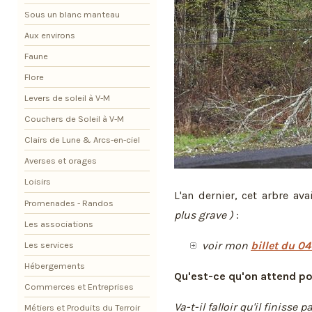
Sous un blanc manteau
Aux environs
Faune
Flore
Levers de soleil à V-M
Couchers de Soleil à V-M
Clairs de Lune & Arcs-en-ciel
Averses et orages
Loisirs
L'an dernier, cet arbre a
Promenades - Randos
plus grave )
:
Les associations
voir mon
billet du 0
Les services
Hébergements
Qu'est-ce qu'on attend po
Commerces et Entreprises
Va-t-il falloir qu'il finisse
Métiers et Produits du Terroir