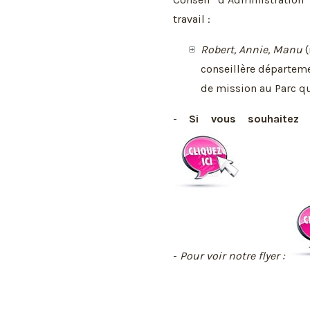
travail :
Robert, Annie, Manu
(
conseillère départeme
de mission au Parc q
-
Si vous souhaitez v
-
Pour voir notre flyer :