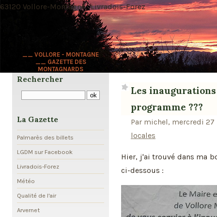
63120 Vollore-Montagne · Livradois-Forez
__ VOLLORE - MONTAGNE
__ GAZETTE DES
MONTAGNARDS
Rechercher
Les inaugurations
programme ???
La Gazette
Par michel, mercredi 27
locales
Palmarès des billets
LGDM sur Facebook
Hier, j'ai trouvé dans ma bo
Livradois-Forez
ci-dessous :
Météo
Qualité de l'air
Arvernet