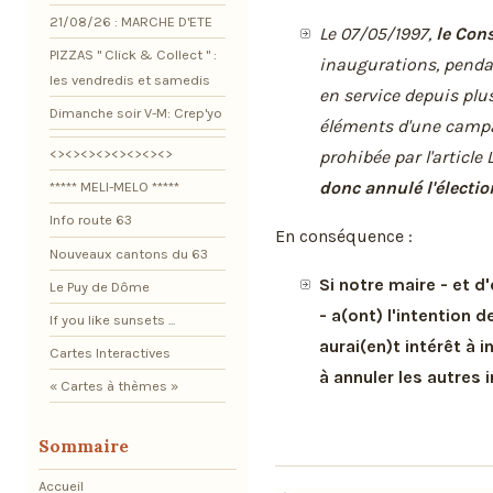
21/08/26 : MARCHE D'ETE
Le 07/05/1997,
le Cons
PIZZAS " Click & Collect " :
inaugurations, penda
les vendredis et samedis
en service depuis plu
Dimanche soir V-M: Crep'yo
éléments d'une campa
<><><><><><><><>
prohibée par l'article 
donc annulé l'électio
***** MELI-MELO *****
Info route 63
En conséquence :
Nouveaux cantons du 63
Si notre maire - et 
Le Puy de Dôme
- a(ont) l'intention 
If you like sunsets ...
aurai(en)t intérêt à 
Cartes Interactives
à annuler les autres 
« Cartes à thèmes »
Sommaire
Accueil