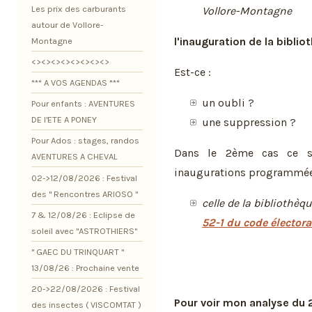
Les prix des carburants
Vollore-Montagne
autour de Vollore-
l'inauguration de la bibli
Montagne
<><><><><><><><>
Est-ce :
*** A VOS AGENDAS ***
un oubli ?
Pour enfants : AVENTURES
DE l'ETE A PONEY
une suppression ?
Pour Ados : stages, randos
Dans le 2ème cas ce s
AVENTURES A CHEVAL
inaugurations programmée
02->12/08/2026 : Festival
des " Rencontres ARIOSO "
celle de la bibliothèqu
7 & 12/08/26 : Eclipse de
52-1 du code électora
soleil avec "ASTROTHIERS"
" GAEC DU TRINQUART "
13/08/26 : Prochaine vente
20->22/08/2026 : Festival
Pour voir mon analyse du 
des insectes ( VISCOMTAT )