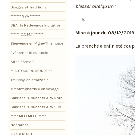
blesser quelqu'un
?
Usages et Traditions
******* SBA *******
SBA : la Redevance Incitative
Mise à jour du 03/12/2019
****** C.C.M.T. ******
Bienvenue en Mgne-Thiernoise
La branche a enfin été coupée
Evénements culturels
Sites " Amis "
** AUTOUR DU MONDE **
Trekking en amazonie
« Montagnards » en voyage
Sunrises & sunsets ATW Nord
Sunrises & sunsets ATW Sud
***** MELI-MELO *****
Nocturnes
Vu sur le NET