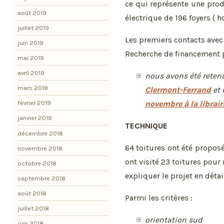
ce qui représente une pro
août 2019
électrique de 196 foyers ( h
juillet 2019
Les premiers contacts avec 
juin 2019
Recherche de financement pa
mai 2019
avril 2019
nous avons été retenu
mars 2019
Clermont-Ferrand
et 
novembre à la librair
février 2019
janvier 2019
TECHNIQUE
décembre 2018
64 toitures ont été propos
novembre 2018
ont visité 23 toitures pour
octobre 2018
expliquer le projet en détai
septembre 2018
août 2018
Parmi les critères :
juillet 2018
orientation sud
juin 2018