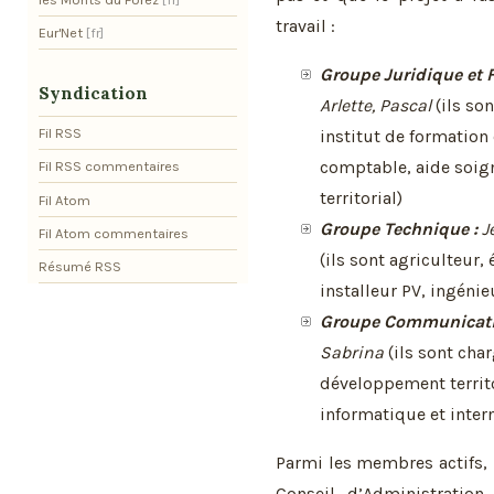
travail :
Eur'Net
Groupe Juridique et F
Syndication
Arlette, Pascal
(ils son
Fil RSS
institut de formation e
comptable, aide soig
Fil RSS commentaires
territorial)
Fil Atom
Groupe Technique :
Je
Fil Atom commentaires
(ils sont agriculteur, 
Résumé RSS
installeur PV, ingénie
Groupe Communicati
Sabrina
(ils sont char
développement territo
informatique et inter
Parmi les membres actifs
Conseil d’Administratio