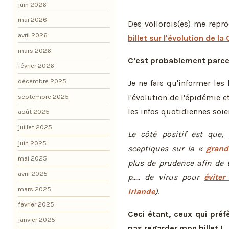
juin 2026
mai 2026
Des vollorois(es) me repr
avril 2026
billet sur l'évolution de la
mars 2026
C'est probablement parce 
février 2026
décembre 2025
Je ne fais qu'informer le
l'évolution de l'épidémie
septembre 2025
les infos quotidiennes soi
août 2025
juillet 2025
Le côté positif est que, 
juin 2025
sceptiques sur la «
grand
mai 2025
plus de prudence afin de t
avril 2025
p..... de virus pour
éviter
mars 2025
Irlande
).
février 2025
Ceci étant, ceux qui préf
janvier 2025
pas regarder mon billet !