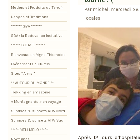
Métiers et Produits du Terroir
Par michel, mercredi 28
Usages et Traditions
locales
******* SBA *******
SBA : la Redevance Incitative
****** C.C.M.T. ******
Bienvenue en Mgne-Thiernoise
Evénements culturels
Sites " Amis "
** AUTOUR DU MONDE **
Trekking en amazonie
« Montagnards » en voyage
Sunrises & sunsets ATW Nord
Sunrises & sunsets ATW Sud
***** MELI-MELO *****
Après 12 jours d'hospital
Nocturnes