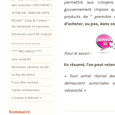
permettre aux citoyens
des insectes ( VISCOMTAT )
gouvernement impose que
21/08/26 : MARCHE D'ETE
produits de "
première n
PIZZAS " Click & Collect " :
d'acheter, ou pas, dans c
les vendredis et samedis
Dimanche soir V-M: Crep'yo
<><><><><><><><>
***** MELI-MELO *****
Pour le savoir :
Info route 63
En résumé, l'on peut reteni
Nouveaux cantons du 63
Le Puy de Dôme
« Tout achat réalisé da
If you like sunsets ...
demeurent autorisées 
nécessité. »
Cartes Interactives
« Cartes à thèmes »
Sommaire