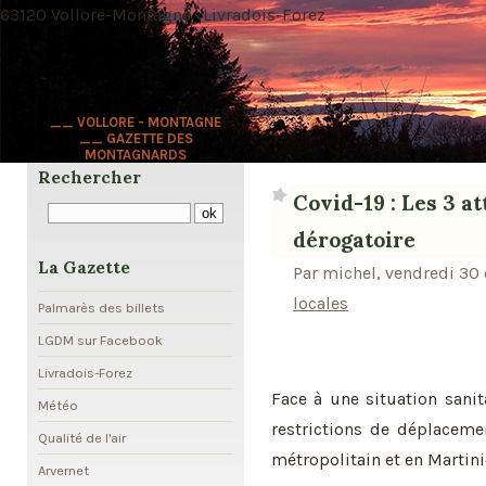
63120 Vollore-Montagne · Livradois-Forez
__ VOLLORE - MONTAGNE
__ GAZETTE DES
MONTAGNARDS
Rechercher
Covid-19 : Les 3 a
dérogatoire
La Gazette
Par michel, vendredi 30
locales
Palmarès des billets
LGDM sur Facebook
Livradois-Forez
Face à une situation sani
Météo
restrictions de déplacemen
Qualité de l'air
métropolitain et en Martin
Arvernet