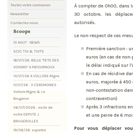
Testez votre connexion
À compter de 0h00, dans l
30 octobre, les déplace
Newsletter
autorisés.
Contactez-nous
Scoops
Le non-respect de ces mesu
10 AOUT : NEWS
Première sanction : 
SCIC TOI & TOITS
euros (en cas de non
18/07/26: BELLE "FETE DES
le délai indiqué sur l
VOISINS" A FAFOURNOUX
En cas de récidive da
14/07/26 A VOLLORE-Mgne
euros, majorée à 450
11/07/26 : 3 CEREMONIES
non-contestation dans 
Vollore-Mgne & Le
contravention)
Brugeron
Après 3 infractions e
06/07/2026 : visite de
notre DEPUTE J.
et une peine de 6 mo
BRUGEROLLES
Pour vous déplacer vo
19/06/26: superbe