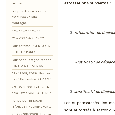
attestations suivantes :
vendredi
Les prix des carburants
autour de Vollore-
Montagne
<><><><><><><><>
Attestation de dépla
*** A VOS AGENDAS ***
Pour enfants : AVENTURES
DE l'ETE A PONEY
Pour Ados : stages, randos
Justificatif de dépla
AVENTURES A CHEVAL
02->12/08/2026 : Festival
des " Rencontres ARIOSO "
7 & 12/08/26 : Eclipse de
Justificatif de déplac
soleil avec "ASTROTHIERS"
" GAEC DU TRINQUART "
Les supermarchés, les mag
13/08/26 : Prochaine vente
sont autorisés à rester o
20->22/08/2026 : Festival