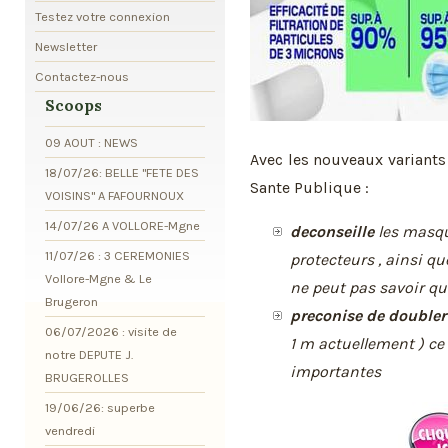
Testez votre connexion
Newsletter
Contactez-nous
Scoops
09 AOUT : NEWS
Avec les nouveaux variants
18/07/26: BELLE "FETE DES
Sante Publique :
VOISINS" A FAFOURNOUX
14/07/26 A VOLLORE-Mgne
deconseille
les masqu
11/07/26 : 3 CEREMONIES
protecteurs , ainsi q
Vollore-Mgne & Le
ne peut pas savoir que
Brugeron
preconise de doubler
06/07/2026 : visite de
1 m actuellement ) c
notre DEPUTE J.
importantes
BRUGEROLLES
19/06/26: superbe
vendredi