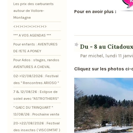
Les prix des carburants
autour de Vollore-
Pour en avoir plus :
Montagne
<><><><><><><><>
*** A VOS AGENDAS ***
Pour enfants : AVENTURES
Du - 8 au Citadoux
DE l'ETE A PONEY
Par michel, lundi 11 janv
Pour Ados : stages, randos
AVENTURES A CHEVAL
Cliquez sur les photos ci-
02->12/08/2026 : Festival
des " Rencontres ARIOSO "
7 & 12/08/26 : Eclipse de
soleil avec "ASTROTHIERS"
" GAEC DU TRINQUART "
13/08/26 : Prochaine vente
20->22/08/2026 : Festival
des insectes ( VISCOMTAT )