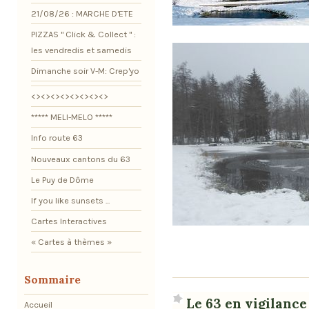
21/08/26 : MARCHE D'ETE
PIZZAS " Click & Collect " :
les vendredis et samedis
Dimanche soir V-M: Crep'yo
<><><><><><><><>
***** MELI-MELO *****
Info route 63
Nouveaux cantons du 63
Le Puy de Dôme
If you like sunsets ...
Cartes Interactives
« Cartes à thèmes »
Sommaire
Le 63 en vigilanc
Accueil