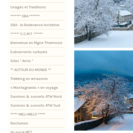
Usages et Traditions
******* SBA *******
SBA : la Redevance Incitative
****** C.C.M.T. ******
Bienvenue en Mgne-Thiernoise
Evénements culturels
Sites " Amis "
** AUTOUR DU MONDE **
Trekking en amazonie
« Montagnards » en voyage
Sunrises & sunsets ATW Nord
Sunrises & sunsets ATW Sud
***** MELI-MELO *****
Nocturnes
Vu sur le NET