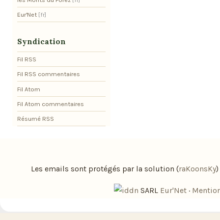
Eur'Net
Syndication
Fil RSS
Fil RSS commentaires
Fil Atom
Fil Atom commentaires
Résumé RSS
Les emails sont protégés par la solution (
raKoonsKy
SARL
Eur'Net
·
Mention