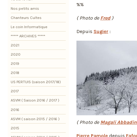
%%
Nos petits amis
( Photo de
Fred
)
Chanteurs Cultes
Le coin Informatique
Depuis
Sugier
:
***** ARCHIVES *****
2021
2020
2019
2018
US PERTUIS (saison 2017/18)
2017
ASVM ( Saison 2016 / 2017 )
2016
ASVM ( saison 2015 / 2016 )
( Photo de
Magali Abbadin
2015
Pierre Pamole
depuis
Fafo