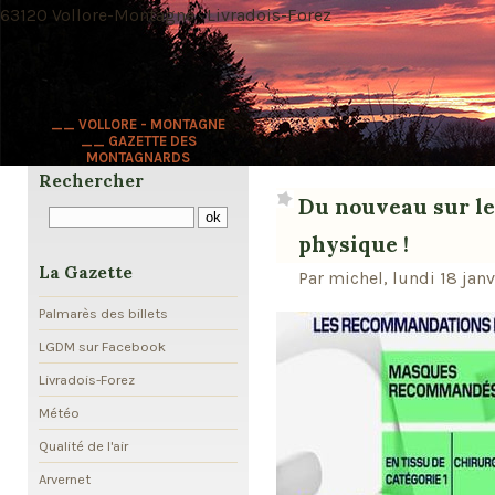
63120 Vollore-Montagne · Livradois-Forez
__ VOLLORE - MONTAGNE
__ GAZETTE DES
MONTAGNARDS
Rechercher
Du nouveau sur le
physique !
La Gazette
Par michel, lundi 18 janv
Palmarès des billets
LGDM sur Facebook
Livradois-Forez
Météo
Qualité de l'air
Arvernet