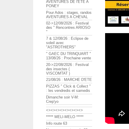
AVENTURES DE l'ETE A
PONEY
Pour Ados : stages, randos
AVENTURES A CHEVAL
02->12/08/2026 : Festival
des " Rencontres ARIOSO
"
7 & 12/08/26 : Eclipse de
soleil avec
"ASTROTHIERS"
" GAEC DU TRINQUART "
13/08/26 : Prochaine vente
20->22/08/2026 : Festival
des insectes (
VISCOMTAT )
21/08/26 : MARCHE D'ETE
PIZZAS " Click & Collect "
: les vendredis et samedis
Dimanche soir V-M:
Crep'yo
<><><><><><><><>
***** MELI-MELO *****
Info route 63