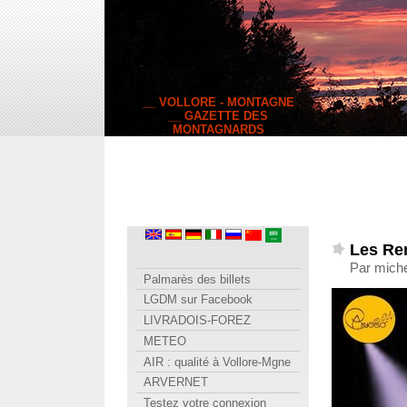
__ VOLLORE - MONTAGNE
__ GAZETTE DES
MONTAGNARDS
Les Re
Par miche
Palmarès des billets
LGDM sur Facebook
LIVRADOIS-FOREZ
METEO
AIR : qualité à Vollore-Mgne
ARVERNET
Testez votre connexion