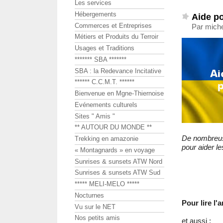
Les services
Hébergements
Aide po
Commerces et Entreprises
Par miche
Métiers et Produits du Terroir
Usages et Traditions
******* SBA *******
SBA : la Redevance Incitative
****** C.C.M.T. ******
Bienvenue en Mgne-Thiernoise
Evénements culturels
Sites " Amis "
** AUTOUR DU MONDE **
De nombreuses
Trekking en amazonie
pour aider le
« Montagnards » en voyage
Sunrises & sunsets ATW Nord
Sunrises & sunsets ATW Sud
***** MELI-MELO *****
Nocturnes
Pour lire l
Vu sur le NET
Nos petits amis
et aussi :