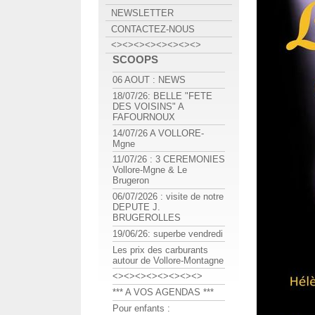
NEWSLETTER
CONTACTEZ-NOUS
<><><><><><><><>
SCOOPS
06 AOUT : NEWS
18/07/26: BELLE "FETE
DES VOISINS" A
FAFOURNOUX
14/07/26 A VOLLORE-
Mgne
11/07/26 : 3 CEREMONIES
Vollore-Mgne & Le
Brugeron
06/07/2026 : visite de notre
DEPUTE J.
BRUGEROLLES
19/06/26: superbe vendredi
Les prix des carburants
autour de Vollore-Montagne
<><><><><><><><>
*** A VOS AGENDAS ***
Pour enfants :