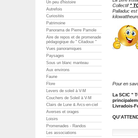
Un peu d'histoire
Collectif
" T
Autrefois
Palladuc est
Curiosités
kilowattheure
Patrimoine
Panorama de Pierre Pamole
Aire de repos et de promenade
pédagogique du " Citadoux "
Vues panoramiques
Paysages
Sous un blanc manteau
Aux environs
Faune
Pour en savoi
Flore
Levers de soleil à V-M
La SCIC " T
Couchers de Soleil à V-M
principalem
Clairs de Lune & Arcs-en-ciel
Livradois-F
Averses et orages
QU'ATTEND
Loisirs
Promenades - Randos
Les associations