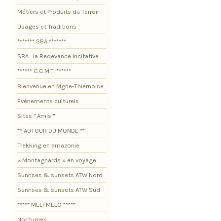
Métiers et Produits du Terroir
Usages et Traditions
******* SBA *******
SBA : la Redevance Incitative
****** C.C.M.T. ******
Bienvenue en Mgne-Thiernoise
Evénements culturels
Sites " Amis "
** AUTOUR DU MONDE **
Trekking en amazonie
« Montagnards » en voyage
Sunrises & sunsets ATW Nord
Sunrises & sunsets ATW Sud
***** MELI-MELO *****
Nocturnes