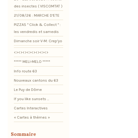
des insectes ( VISCOMTAT )
21/08/26 : MARCHE D'ETE
PIZZAS " Click & Collect " :
les vendredis et samedis
Dimanche soir V-M: Crep'yo
<><><><><><><><>
***** MELI-MELO *****
Info route 63
Nouveaux cantons du 63
Le Puy de Dôme
If you like sunsets ...
Cartes Interactives
« Cartes à thèmes »
Sommaire