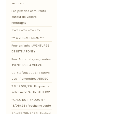
vendredi
Les prix des carburants
autour de Vollore-
Montagne
<><><><><><><><>
*** A VOS AGENDAS ***
Pour enfants : AVENTURES
DE l'ETE A PONEY
Pour Ados : stages, randos
AVENTURES A CHEVAL
02->12/08/2026 : Festival
des " Rencontres ARIOSO "
7 & 12/08/26 : Eclipse de
soleil avec "ASTROTHIERS"
" GAEC DU TRINQUART "
13/08/26 : Prochaine vente
20->22/08/2026 : Festival