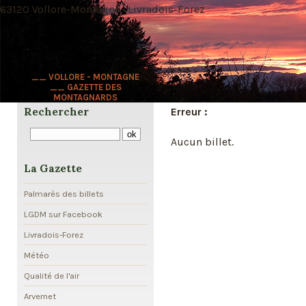
63120 Vollore-Montagne · Livradois-Forez
__ VOLLORE - MONTAGNE
__ GAZETTE DES
MONTAGNARDS
Rechercher
Erreur :
Aucun billet.
La Gazette
Palmarès des billets
LGDM sur Facebook
Livradois-Forez
Météo
Qualité de l'air
Arvernet