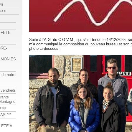
US
><>
 "FETE
Suite à l'A.G. du C.O.V.M., qui s'est tenue le 14/12/2025, s
m'a communiqué la composition du nouveau bureau et son n
ORE-
photo ci-dessous :
REMONIES
e de notre
 vendredi
urants
-Montagne
><>
AS ***
'ETE A