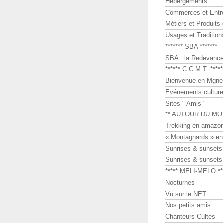
Hébergements
Commerces et Entr
Métiers et Produits 
Usages et Tradition
******* SBA *******
SBA : la Redevance 
****** C.C.M.T. *****
Bienvenue en Mgne-
Evénements culture
Sites " Amis "
** AUTOUR DU MO
Trekking en amazon
« Montagnards » en
Sunrises & sunset
Sunrises & sunset
***** MELI-MELO **
Nocturnes
Vu sur le NET
Nos petits amis
Chanteurs Cultes