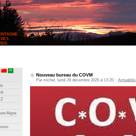
MONTAGNE
 DES
RDS
Nouveau bureau du COVM
Par michel, lundi 29 décembre 2025 à 13:20
::
Actualités
ts
ok
EZ
lore-Mgne
exion