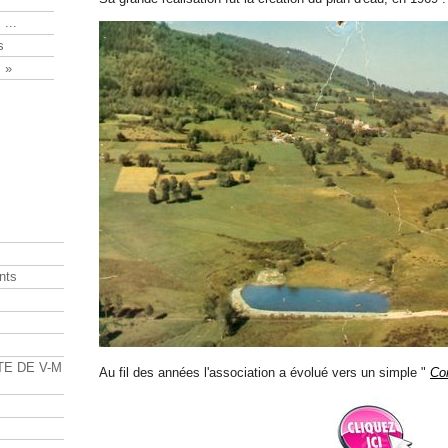
 ...
s
 »
nts
s
TE DE V-M
Au fil des années l'association a évolué vers un simple "
Co