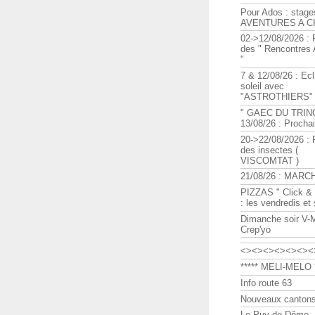
Pour Ados : stage
AVENTURES A C
02->12/08/2026 : 
des " Rencontre
"
7 & 12/08/26 : Ecl
soleil avec
"ASTROTHIERS"
" GAEC DU TRIN
13/08/26 : Procha
20->22/08/2026 : 
des insectes (
VISCOMTAT )
21/08/26 : MARC
PIZZAS " Click & 
: les vendredis et
Dimanche soir V-
Crep'yo
<><><><><><><
***** MELI-MELO *
Info route 63
Nouveaux cantons
Le Puy de Dôme