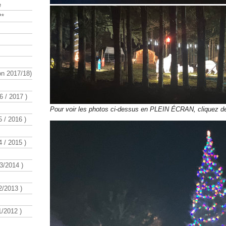
e
**
n 2017/18)
 / 2017 )
Pour voir les photos ci-dessus en PLEIN ÉCRAN, cliquez d
 / 2016 )
 / 2015 )
3/2014 )
/2013 )
/2012 )