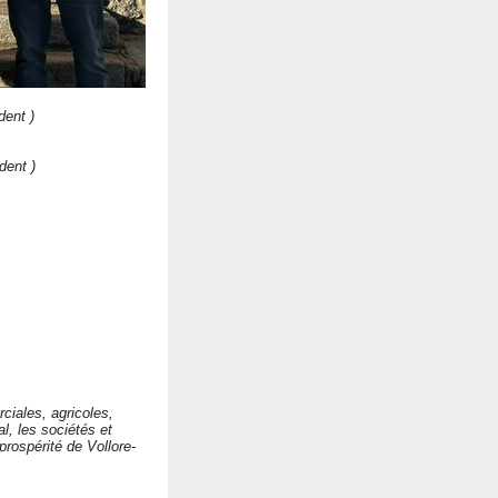
dent )
dent )
rciales, agricoles,
al, les sociétés et
prospérité de Vollore-