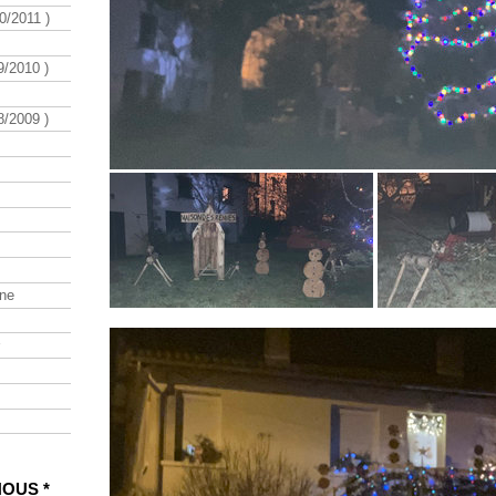
/2011 )
/2010 )
/2009 )
ine
NOUS *