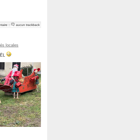
taire
::
aucun trackback
tés locales
OËL