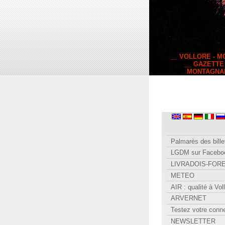
__ VOLLORE - 
__ GAZETTE
MONTAGNA
Palmarès des bille
LGDM sur Facebo
LIVRADOIS-FOR
METEO
AIR : qualité à Vol
ARVERNET
Testez votre conn
NEWSLETTER