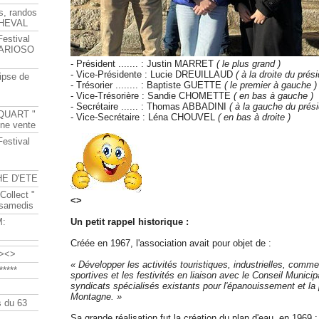
s, randos
HEVAL
Festival
s ARIOSO
- Président ....... : Justin MARRET
( le plus grand )
- Vice-Présidente : Lucie DREUILLAUD
( à la droite du prési
ipse de
- Trésorier ........ : Baptiste GUETTE
( le premier à gauche )
- Vice-Trésorière : Sandie CHOMETTE
( en bas à gauche )
- Secrétaire ...... : Thomas ABBADINI
( à la gauche du prési
QUART "
- Vice-Secrétaire : Léna CHOUVEL
( en bas à droite )
ine vente
Festival
HE D'ETE
Collect "
<>
 samedis
M:
Un petit rappel historique :
Créée en 1967, l'association avait pour objet de :
><>
« Développer les activités touristiques, industrielles, comme
****
sportives et les festivités en liaison avec le Conseil Municip
syndicats spécialisés existants pour l'épanouissement et la 
Montagne. »
 du 63
Sa grande réalisation fut la création du plan d'eau, en 1969 :