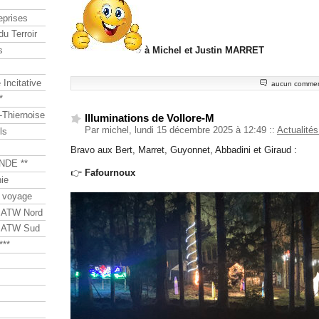
eprises
du Terroir
s
à Michel et Justin MARRET
Incitative
aucun commen
*
Thiernoise
Illuminations de Vollore-M
Par michel, lundi 15 décembre 2025 à 12:49
::
Actualités
ls
Bravo aux Bert, Marret, Guyonnet, Abbadini et Giraud :
NDE **
👉
Fafournoux
ie
 voyage
s ATW Nord
s ATW Sud
***