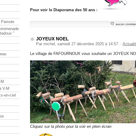
Pour voir le Diaporama des 50 ans :
e Pamole
aucun commen
e promenade
tadoux "
JOYEUX NOEL
Par michel, samedi 27 décembre 2025 à 14:57
::
Actuali
Le village de FAFOURNOUX vous souhaite un JOYEUX N
teau
V-M
 à V-M
s-en-ciel
os
Cliquez sur la photo pour la voir en plein écran