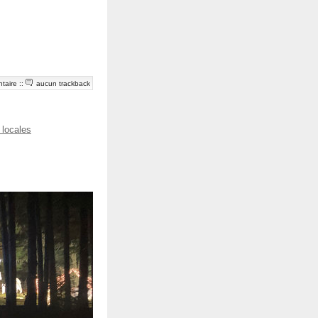
taire
::
aucun trackback
 locales