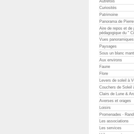
Autrefois
Curiosités
Patrimoine
Panorama de Pierr
Aire de repos et d
pédagogique du " Ci
Vues panoramiques
Paysages
Sous un blanc man
Aux environs
Faune
Flore
Levers de soleil à 
Couchers de Soleil
Clairs de Lune & Arc
Averses et orages
Loisirs
Promenades - Rand
Les associations
Les services