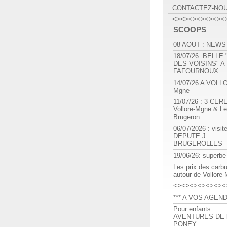
CONTACTEZ-NO
<><><><><><><
SCOOPS
08 AOUT : NEWS
18/07/26: BELLE
DES VOISINS" A
FAFOURNOUX
14/07/26 A VOLL
Mgne
11/07/26 : 3 CE
Vollore-Mgne & Le
Brugeron
06/07/2026 : visit
DEPUTE J.
BRUGEROLLES
19/06/26: superbe
Les prix des carb
autour de Vollore
<><><><><><><
*** A VOS AGEND
Pour enfants :
AVENTURES DE l
PONEY