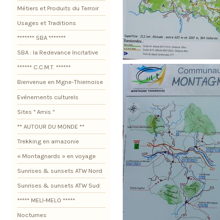
Métiers et Produits du Terroir
Usages et Traditions
******* SBA *******
SBA : la Redevance Incitative
****** C.C.M.T. ******
Bienvenue en Mgne-Thiernoise
Evénements culturels
Sites " Amis "
** AUTOUR DU MONDE **
Trekking en amazonie
« Montagnards » en voyage
Sunrises & sunsets ATW Nord
Sunrises & sunsets ATW Sud
***** MELI-MELO *****
Nocturnes