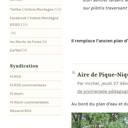
sur pilotis traversan
Twitter ( Vollore Montagne )
Facebook ( Vollore Montagne
63120 )
Il remplace l'ancien plan d
les Monts du Forez
Eur'Net
Syndication
Aire de Pique-Niq
Fil RSS
Par michel, jeudi 27 dé
Fil RSS commentaires
de promenade pédagogiq
Fil Atom
Fil Atom commentaires
Au bord du plan d'eau et d
Résumé RSS