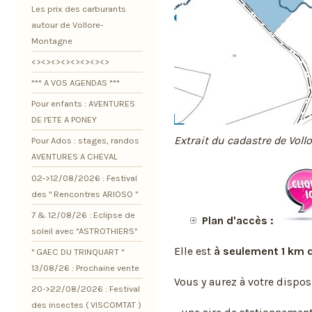
Les prix des carburants
autour de Vollore-
Montagne
<><><><><><><><>
*** A VOS AGENDAS ***
Pour enfants : AVENTURES
DE l'ETE A PONEY
Extrait du cadastre de Vol
Pour Ados : stages, randos
AVENTURES A CHEVAL
02->12/08/2026 : Festival
des " Rencontres ARIOSO "
7 & 12/08/26 : Eclipse de
Plan d'accès :
soleil avec "ASTROTHIERS"
Elle est
à seulement 1 km
" GAEC DU TRINQUART "
13/08/26 : Prochaine vente
Vous y aurez à votre disposi
20->22/08/2026 : Festival
des insectes ( VISCOMTAT )