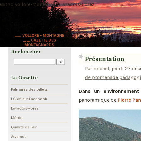
63120 Vollore-Montagne · Livradois-Forez
__ VOLLORE - MONTAGNE
__ GAZETTE DES
MONTAGNARDS
Rechercher
Présentation
Par michel, jeudi 27 dé
de promenade pédagogiq
La Gazette
Palmarès des billets
Dans un environnement 
LGDM sur Facebook
panoramique de
Pierre Pa
Livradois-Forez
Météo
Qualité de l'air
Arvernet