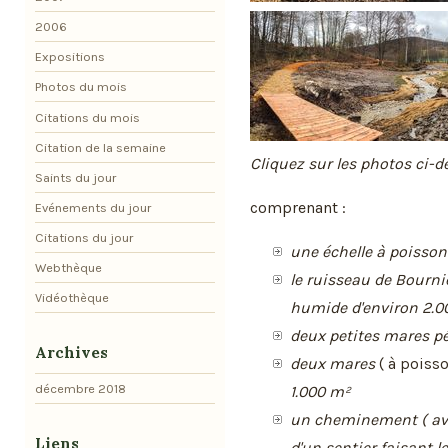
2006
Expositions
Photos du mois
Citations du mois
Citation de la semaine
Cliquez sur les photos ci-d
Saints du jour
comprenant :
Evénements du jour
Citations du jour
une échelle à poisson
Webthèque
le ruisseau de Bourni
Vidéothèque
humide d'environ 2.0
deux petites mares 
Archives
deux mares
( à poisso
décembre 2018
1.000 m²
un cheminement ( av
Liens
d'un sentier faisant le