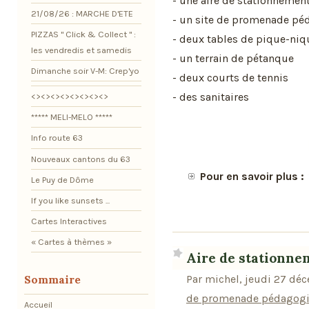
- une aire de stationneme
21/08/26 : MARCHE D'ETE
- un site de promenade pé
PIZZAS " Click & Collect " :
- deux tables de pique-niq
les vendredis et samedis
- un terrain de pétanque
Dimanche soir V-M: Crep'yo
- deux courts de tennis
- des sanitaires
<><><><><><><><>
***** MELI-MELO *****
Info route 63
Nouveaux cantons du 63
Pour en savoir plus :
Le Puy de Dôme
If you like sunsets ...
Cartes Interactives
« Cartes à thèmes »
Aire de stationn
Par michel, jeudi 27 dé
Sommaire
de promenade pédagogiq
Accueil