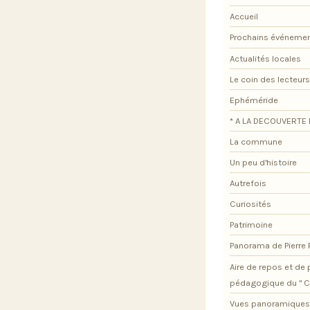
Accueil
Prochains événeme
Actualités locales
Le coin des lecteurs
Ephéméride
* A LA DECOUVERTE 
La commune
Un peu d'histoire
Autrefois
Curiosités
Patrimoine
Panorama de Pierre
Aire de repos et d
pédagogique du " C
Vues panoramiques