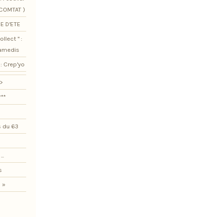
SCOMTAT )
E D'ETE
llect " :
samedis
: Crep'yo
>
***
 du 63
..
s
 »