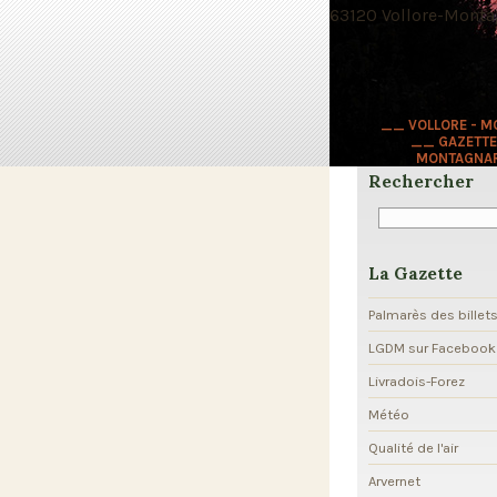
63120 Vollore-Montag
__ VOLLORE - 
__ GAZETTE
MONTAGNA
Rechercher
La Gazette
Palmarès des billet
LGDM sur Facebook
Livradois-Forez
Météo
Qualité de l'air
Arvernet