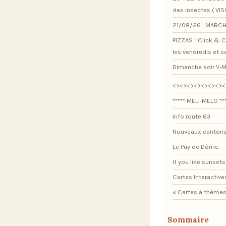
des insectes ( VI
21/08/26 : MARCH
PIZZAS " Click & Co
les vendredis et 
Dimanche soir V-M
<><><><><><><><
***** MELI-MELO **
Info route 63
Nouveaux cantons
Le Puy de Dôme
If you like sunsets .
Cartes Interactive
« Cartes à thèmes
Sommaire