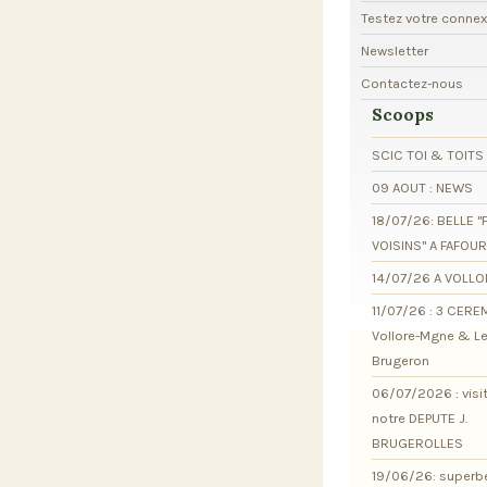
Testez votre conne
Newsletter
Contactez-nous
Scoops
SCIC TOI & TOITS
09 AOUT : NEWS
18/07/26: BELLE "
VOISINS" A FAFOU
14/07/26 A VOLL
11/07/26 : 3 CER
Vollore-Mgne & L
Brugeron
06/07/2026 : visi
notre DEPUTE J.
BRUGEROLLES
19/06/26: superb