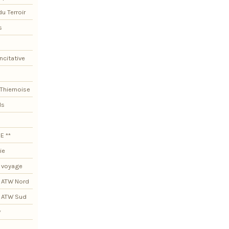
du Terroir
s
ncitative
Thiernoise
ls
E **
ie
 voyage
 ATW Nord
s ATW Sud
*