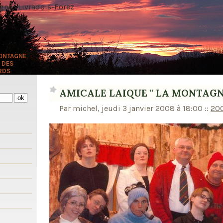
ne · Livradois-Forez
MONTAGNE
 DES
RDS
AMICALE LAIQUE " LA MONTAGN
Par michel, jeudi 3 janvier 2008 à 18:00
::
20
s