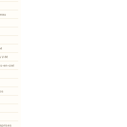
teau
-M
à V-M
s-en-ciel
os
eprises