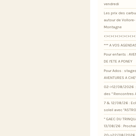
vendredi
Les prix des carb
autour de Vollore-
Montagne
<><><><><><><><
*** A VOS AGENDAS
Pour enfants : AV
DE l'ETE A PONEY
Pour Ados : stage
AVENTURES A CHE
02->12/08/2026 : 
des " Rencontres 
7 & 12/08/26 : Ec
soleil avec "ASTR
" GAEC DU TRINQU
13/08/26 : Procha
20->22/08/2026 :