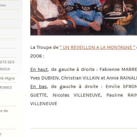
xion
La Troupe de
" UN REVEILLON A LA MONTAGNE "
2006 :
FETE DES
En haut
, de gauche à droite : Fabienne MARR
RNOUX
Yves DUBIEN, Christian VILLAIN et Annie RAINA
ORE-Mgne
En bas
, de gauche à droite : Emilie SFRON
EMONIES
e
GUETTE, Nicolas VILLENEUVE, Pauline RA
VILLENEUVE
te de
e