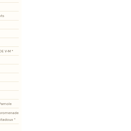
nts
DE V-M *
 Pamole
e promenade
itadoux "