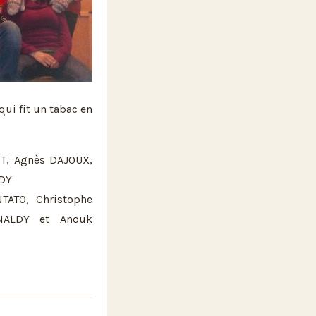
qui fit un tabac en
ET, Agnès DAJOUX,
LDY
TATO, Christophe
INALDY et Anouk