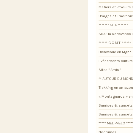
Métiers et Produits 
Usages et Tradition
******* SBA *******
SBA : la Redevance I
****** C.C.M.T. ******
Bienvenue en Mgne-
Evénements culture
Sites " Amis "
** AUTOUR DU MOND
Trekking en amazon
« Montagnards » en
Sunrises & sunsets
Sunrises & sunset
***** MELI-MELO ****
Nocturnes