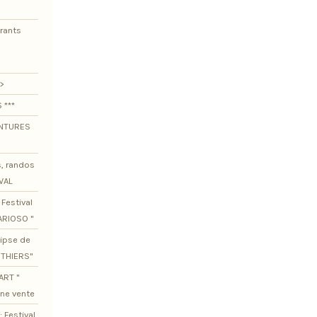
urants
>
 ***
ENTURES
s, randos
VAL
Festival
ARIOSO "
lipse de
OTHIERS"
ART "
ine vente
 Festival