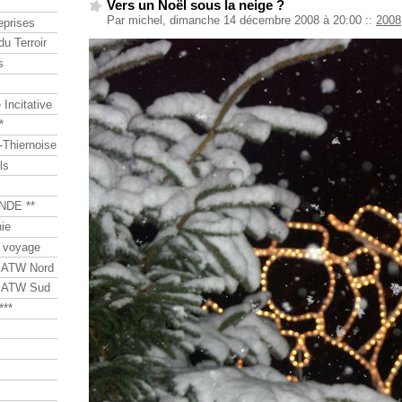
Vers un Noël sous la neige ?
Par michel, dimanche 14 décembre 2008 à 20:00
::
2008
eprises
du Terroir
s
Incitative
*
Thiernoise
ls
NDE **
ie
 voyage
s ATW Nord
s ATW Sud
***