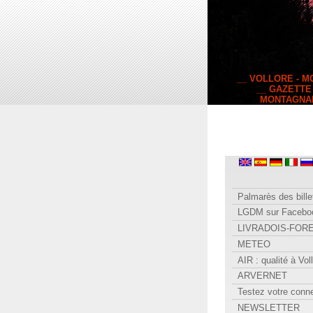
__ VOLLORE - 
__ GAZETTE
MONTAGNA
Palmarès des bille
LGDM sur Facebo
LIVRADOIS-FOR
METEO
AIR : qualité à Vol
ARVERNET
Testez votre conn
NEWSLETTER