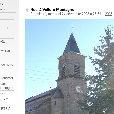
US
Noël à Vollore-Montagne
><>
Par michel, mercredi 24 décembre 2008 à 23:51
::
2008
 "FETE
ORE-
REMONIES
e de notre
 vendredi
urants
-Montagne
><>
AS ***
'ETE A