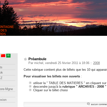
MONTAGNE
 DES
RDS
Préambule
Par michel, vendredi 25 février 2011 à 18:06
::
2008
ts
Cette rubrique contient plus de billets que les 10 qui appara
ok
Pour visualiser les billets non ouverts
:
EZ
utiliser la " TABLE DES MATIERES " en cliquant su
descendre jusqu'à la
rubrique " ARCHIVES - 2008 "
lore-Mgne
Cliquer sur le billet choisi
exion
aucun commen