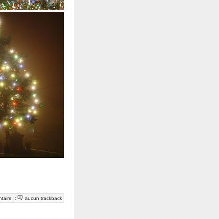
taire
::
aucun trackback