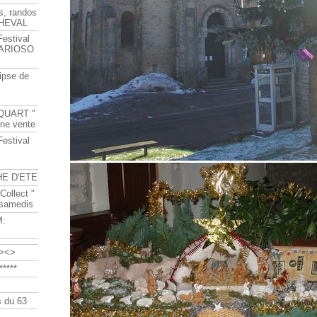
s, randos
HEVAL
Festival
s ARIOSO
ipse de
QUART "
ine vente
Festival
HE D'ETE
Collect "
 samedis
M:
><>
****
 du 63