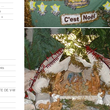
 ...
s
 »
nts
s
TE DE V-M