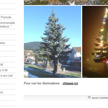
e Pamole
e promenade
tadoux "
teau
V-M
 à V-M
s-en-ciel
Pour voir les illuminations :
cliquez-ici
os
aucun commen