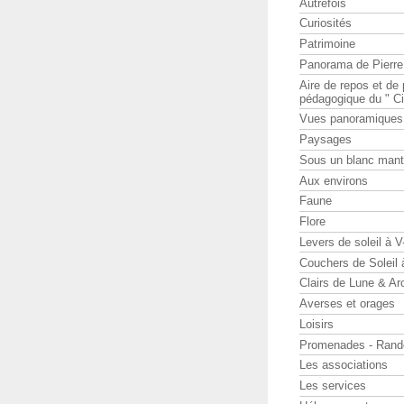
Autrefois
Curiosités
Patrimoine
Panorama de Pierr
Aire de repos et d
pédagogique du " Ci
Vues panoramiques
Paysages
Sous un blanc man
Aux environs
Faune
Flore
Levers de soleil à 
Couchers de Soleil
Clairs de Lune & Arc
Averses et orages
Loisirs
Promenades - Rand
Les associations
Les services