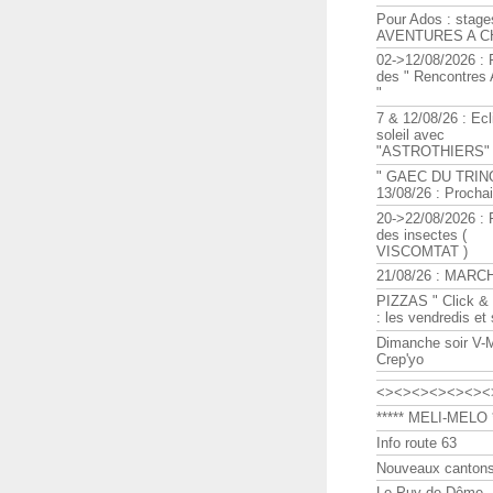
Pour Ados : stage
AVENTURES A C
02->12/08/2026 : 
des " Rencontre
"
7 & 12/08/26 : Ecl
soleil avec
"ASTROTHIERS"
" GAEC DU TRIN
13/08/26 : Procha
20->22/08/2026 : 
des insectes (
VISCOMTAT )
21/08/26 : MARC
PIZZAS " Click & 
: les vendredis et
Dimanche soir V-
Crep'yo
<><><><><><><
***** MELI-MELO *
Info route 63
Nouveaux cantons
Le Puy de Dôme