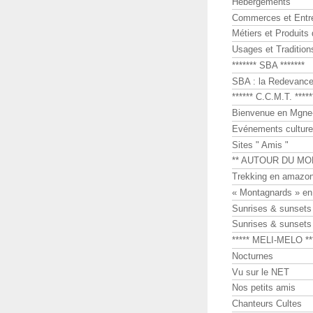
Hébergements
Commerces et Entr
Métiers et Produits 
Usages et Tradition
******* SBA *******
SBA : la Redevance 
****** C.C.M.T. *****
Bienvenue en Mgne-
Evénements culture
Sites " Amis "
** AUTOUR DU MO
Trekking en amazon
« Montagnards » en
Sunrises & sunset
Sunrises & sunset
***** MELI-MELO **
Nocturnes
Vu sur le NET
Nos petits amis
Chanteurs Cultes