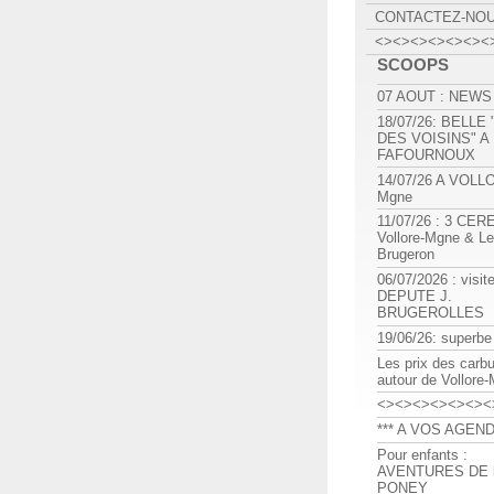
CONTACTEZ-NO
<><><><><><><
SCOOPS
07 AOUT : NEWS
18/07/26: BELLE
DES VOISINS" A
FAFOURNOUX
14/07/26 A VOLL
Mgne
11/07/26 : 3 CE
Vollore-Mgne & Le
Brugeron
06/07/2026 : visit
DEPUTE J.
BRUGEROLLES
19/06/26: superbe
Les prix des carb
autour de Vollore
<><><><><><><
*** A VOS AGEND
Pour enfants :
AVENTURES DE l
PONEY