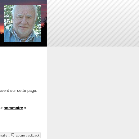
issent sur cette page.
r
«
sommaire
»
taire
::
aucun trackback