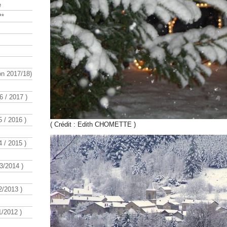
e
**
n 2017/18)
 / 2017 )
 / 2016 )
( Crédit : Edith CHOMETTE )
 / 2015 )
3/2014 )
/2013 )
/2012 )