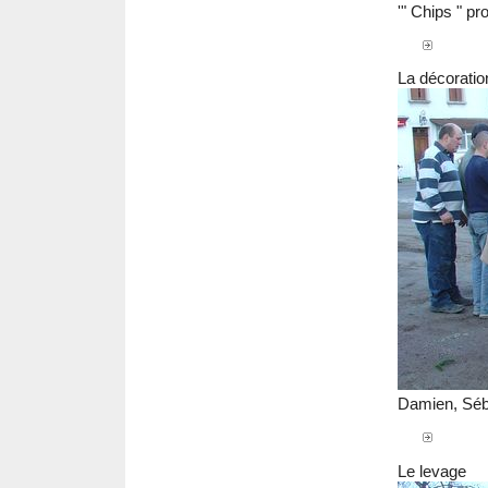
'" Chips " p
La décoratio
Damien, Séba
Le levage