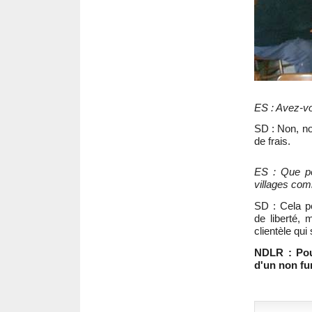
ES : Avez-vo
SD : Non, no
de frais.
ES : Que pen
villages com
SD : Cela pe
de liberté,
clientèle qui
NDLR : Pou
d'un non f