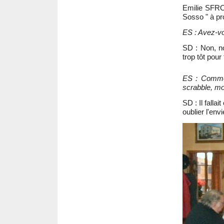
Emilie SFRON
Sosso " à pr
ES : Avez-vo
SD : Non, no
trop tôt pour 
ES : Commen
scrabble, mon
SD : Il falla
oublier l'env