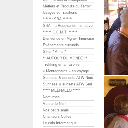
Métiers et Produits du Terroir
Usages et Traditions
******* SBA *******
SBA : la Redevance Incitative
****** C.C.M.T. ******
Bienvenue en Mgne-Thiernoise
Evénements culturels
Sites " Amis "
** AUTOUR DU MONDE **
Trekking en amazonie
« Montagnards » en voyage
Sunrises & sunsets ATW Nord
Sunrises & sunsets ATW Sud
***** MELI-MELO *****
Nocturnes
Vu sur le NET
Nos petits amis
Chanteurs Cultes
Le coin Informatique