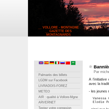
__ VOLLORE - MONTAGNE
__ GAZETTE DES
MONTAGNARDS
Bannièr
Par miche
Palmarès des billets
A l'initiati
LGDM sur Facebook
avec la tradi
LIVRADOIS-FOREZ
- les jeunes
METEO
AIR : qualité à Vollore-Mgne
  Vanessa 
  Elodie P
ARVERNET
Testez votre connexion