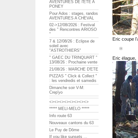
AVENTURES DE l'ETE A
PONEY
Pour Ados : stages, randos
AVENTURES A CHEVAL
02->12/08/2026 : Festival
des " Rencontres ARIOSO
"
Eric coupe l'
7 & 12/08/26 : Eclipse de
soleil avec
"ASTROTHIERS"
" GAEC DU TRINQUART "
Eric élague,
13/08/26 : Prochaine vente
21/08/26 : MARCHE D'ETE
PIZZAS " Click & Collect "
: les vendredis et samedis
Dimanche soir V-M:
Crep'yo
<><><><><><><><>
***** MELI-MELO *****
Info route 63
Nouveaux cantons du 63
Le Puy de Dôme
If you like sunsets ...