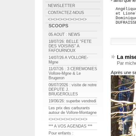
- ainsi que 
NEWSLETTER
  Angéliqu
CONTACTEZ-NOUS
  et Lione
  Dominiqu
<><><><><><><><>
  DUFRAISS
SCOOPS
05 AOUT : NEWS
18/07/26: BELLE "FETE
DES VOISINS" A
FAFOURNOUX
La mise
14/07/26 A VOLLORE-
Mgne
Par miche
11/07/26 : 3 CEREMONIES
Après une sé
Vollore-Mgne & Le
Brugeron
06/07/2026 : visite de notre
DEPUTE J.
BRUGEROLLES
19/06/26: superbe vendredi
Les prix des carburants
autour de Vollore-Montagne
<><><><><><><><>
*** A VOS AGENDAS ***
Pour enfants :