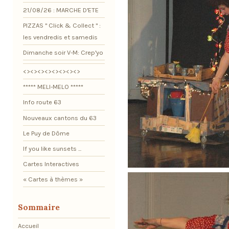
21/08/26 : MARCHE D'ETE
PIZZAS " Click & Collect " :
les vendredis et samedis
Dimanche soir V-M: Crep'yo
<><><><><><><><>
***** MELI-MELO *****
Info route 63
Nouveaux cantons du 63
Le Puy de Dôme
If you like sunsets ...
Cartes Interactives
« Cartes à thèmes »
Sommaire
Accueil