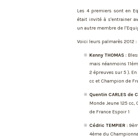
Les 4 premiers sont en Eq
était invité à s'entrainer 
un autre membre de l'Equi
Voici leurs palmarès 2012 :
Kenny THOMAS
: Bles
mais néanmoins 11ème
2 épreuves sur 5 ). E
cc et Champion de Fra
Quentin CARLES de
Monde Jeune 125 cc,
de France Espoir 1
Cédric TEMPIER
: 9èm
4ème du Championnat