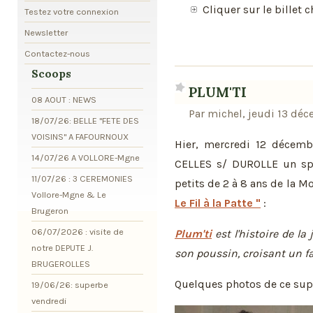
Cliquer sur le billet c
Testez votre connexion
Newsletter
Contactez-nous
Scoops
PLUM'TI
08 AOUT : NEWS
Par michel, jeudi 13 dé
18/07/26: BELLE "FETE DES
VOISINS" A FAFOURNOUX
Hier, mercredi 12 décembr
14/07/26 A VOLLORE-Mgne
CELLES s/ DUROLLE un spe
11/07/26 : 3 CEREMONIES
petits de 2 à 8 ans de la M
Vollore-Mgne & Le
Le Fil à la Patte "
:
Brugeron
06/07/2026 : visite de
Plum'ti
est l'histoire de la
notre DEPUTE J.
son poussin, croisant un f
BRUGEROLLES
Quelques photos de ce supe
19/06/26: superbe
vendredi