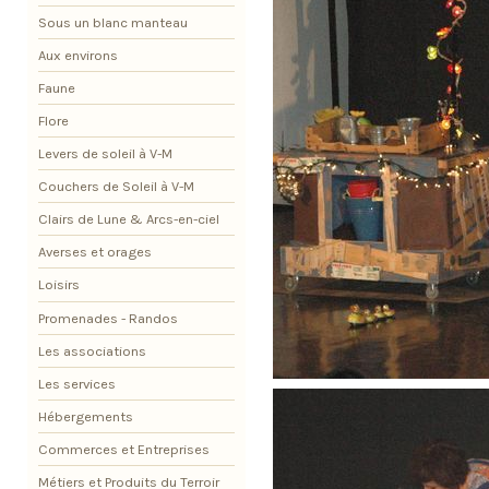
Sous un blanc manteau
Aux environs
Faune
Flore
Levers de soleil à V-M
Couchers de Soleil à V-M
Clairs de Lune & Arcs-en-ciel
Averses et orages
Loisirs
Promenades - Randos
Les associations
Les services
Hébergements
Commerces et Entreprises
Métiers et Produits du Terroir