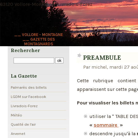
63120 Vollore-Montagne · Livradois-Forez
__ VOLLORE - MONTAGNE
__ GAZETTE DES
MONTAGNARDS
Rechercher
PREAMBULE
Par michel, mardi 27 aoû
La Gazette
Cette rubrique contien
Palmarès des billets
apparaissent sur cette page
LGDM sur Facebook
Pour visualiser les billets
Livradois-Forez
Météo
utiliser la " TABLE D
«
sommaire
»
Qualité de l'air
descendre jusqu'à la
Arvernet