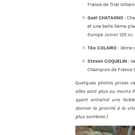
France de Trial Urbain
Gaël CHATAGNO
: Cha
et une belle 5ème pla
Europe Junior 125 cc.
Téo COLAIRO
: 3ème 
Steven COQUELIN
: V
Champion de France S
Quelques photos prises 
elles sont plus ou moins f
ayant entraîné une faible 
donner la priorité à la vi
plus sombres )