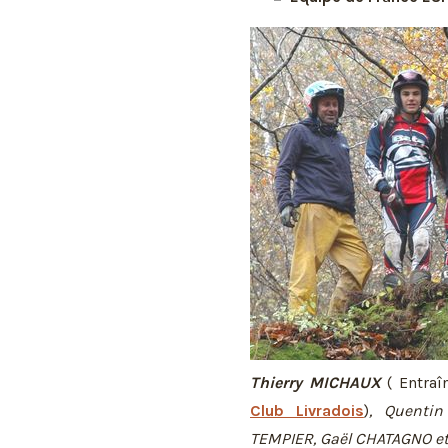
Thierry MICHAUX
( Entraî
Club Livradois
)
, Quenti
TEMPIER, Gaël CHATAGNO et