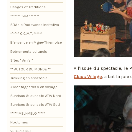
Usages et Traditions
******* SBA *******
SBA : la Redevance Incitative
****** C.C.M.T. ******
Bienvenue en Mgne-Thiernoise
Evénements culturels
Sites " Amis "
A l'issue du spectacle, le
** AUTOUR DU MONDE **
Claus Village
, a fait la joie
Trekking en amazonie
« Montagnards » en voyage
Sunrises & sunsets ATW Nord
Sunrises & sunsets ATW Sud
***** MELI-MELO *****
Nocturnes
Vu sur le NET