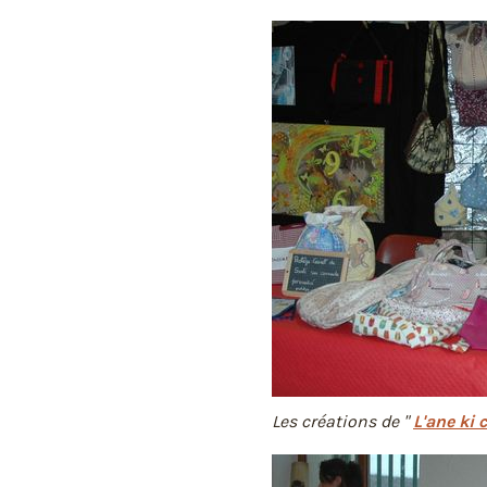
Les créations de "
L'ane ki 