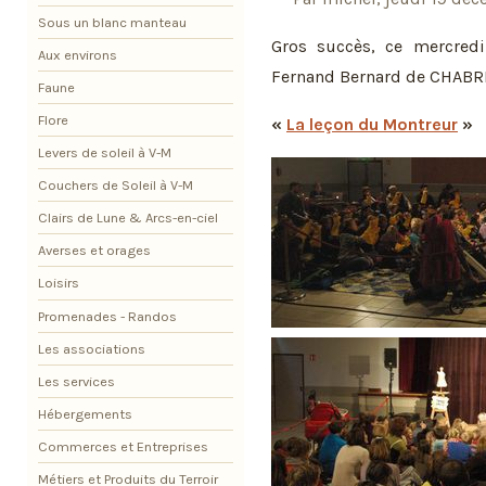
Sous un blanc manteau
Gros succès, ce mercred
Aux environs
Fernand Bernard de CHABR
Faune
Flore
«
La leçon du Montreur
»
Levers de soleil à V-M
Couchers de Soleil à V-M
Clairs de Lune & Arcs-en-ciel
Averses et orages
Loisirs
Promenades - Randos
Les associations
Les services
Hébergements
Commerces et Entreprises
Métiers et Produits du Terroir