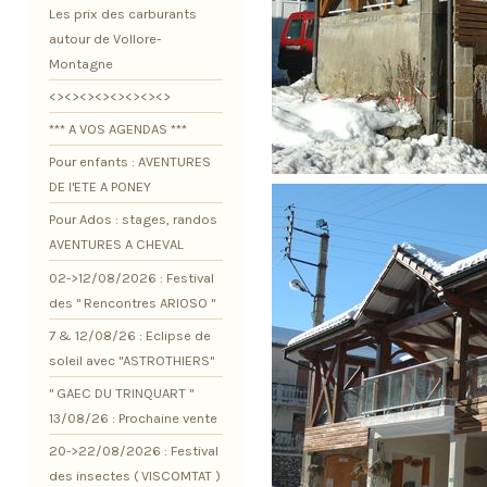
Les prix des carburants
autour de Vollore-
Montagne
<><><><><><><><>
*** A VOS AGENDAS ***
Pour enfants : AVENTURES
DE l'ETE A PONEY
Pour Ados : stages, randos
AVENTURES A CHEVAL
02->12/08/2026 : Festival
des " Rencontres ARIOSO "
7 & 12/08/26 : Eclipse de
soleil avec "ASTROTHIERS"
" GAEC DU TRINQUART "
13/08/26 : Prochaine vente
20->22/08/2026 : Festival
des insectes ( VISCOMTAT )