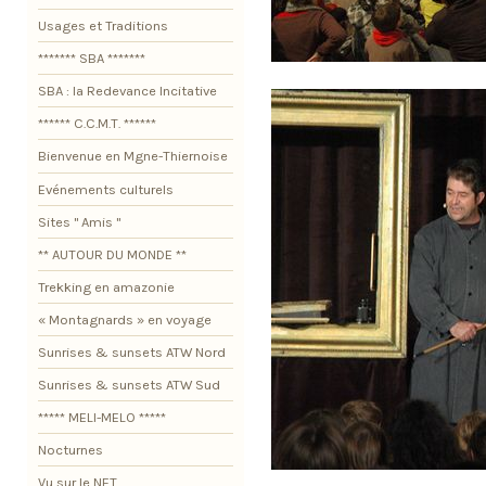
Usages et Traditions
******* SBA *******
SBA : la Redevance Incitative
****** C.C.M.T. ******
Bienvenue en Mgne-Thiernoise
Evénements culturels
Sites " Amis "
** AUTOUR DU MONDE **
Trekking en amazonie
« Montagnards » en voyage
Sunrises & sunsets ATW Nord
Sunrises & sunsets ATW Sud
***** MELI-MELO *****
Nocturnes
Vu sur le NET