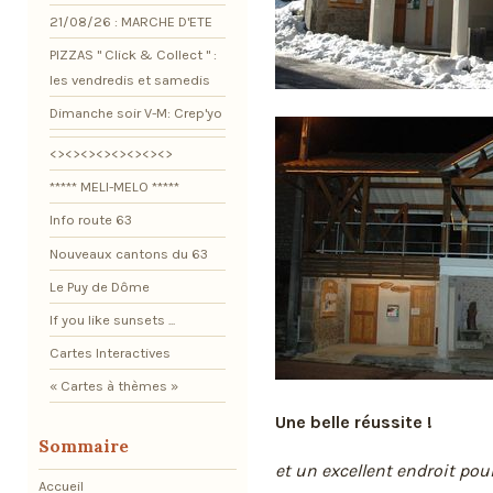
21/08/26 : MARCHE D'ETE
PIZZAS " Click & Collect " :
les vendredis et samedis
Dimanche soir V-M: Crep'yo
<><><><><><><><>
***** MELI-MELO *****
Info route 63
Nouveaux cantons du 63
Le Puy de Dôme
If you like sunsets ...
Cartes Interactives
« Cartes à thèmes »
Une belle réussite !
Sommaire
et un excellent endroit pou
Accueil