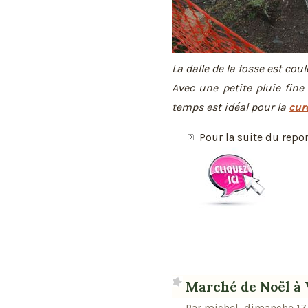
La dalle de la fosse est coul
Avec une petite pluie fine
temps est idéal pour la
cur
Pour la suite du repo
Marché de Noël à
Par michel, dimanche 17