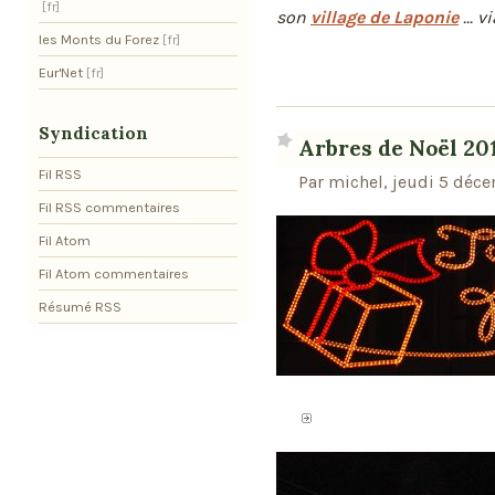
son
village de Laponie
... 
les Monts du Forez
Eur'Net
Syndication
Arbres de Noël 20
Fil RSS
Par michel, jeudi 5 déc
Fil RSS commentaires
Fil Atom
Fil Atom commentaires
Résumé RSS