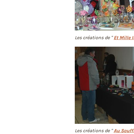
Les créations de "
Et Mille 
Les créations de "
Au Souff