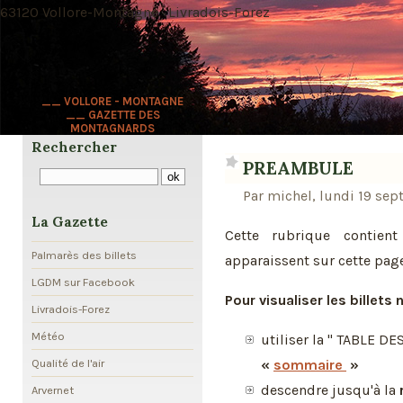
63120 Vollore-Montagne · Livradois-Forez
__ VOLLORE - MONTAGNE
__ GAZETTE DES
MONTAGNARDS
Rechercher
PREAMBULE
Par michel, lundi 19 se
La Gazette
Cette rubrique contien
Palmarès des billets
apparaissent sur cette page
LGDM sur Facebook
Pour visualiser les billets
Livradois-Forez
Météo
utiliser la " TABLE D
«
sommaire
»
Qualité de l'air
descendre jusqu'à la
Arvernet