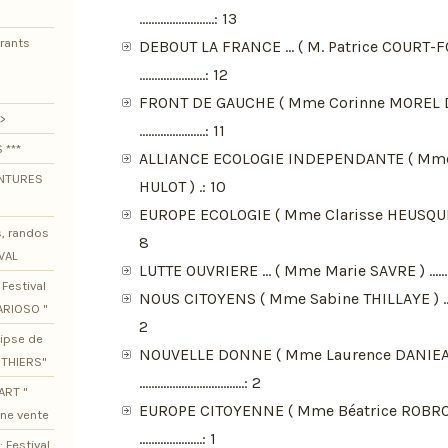
.........................: 13
urants
DEBOUT LA FRANCE ... ( M. Patrice COURT-
......................: 12
FRONT DE GAUCHE ( Mme Corinne MOREL 
>
......................: 11
 ***
ALLIANCE ECOLOGIE INDEPENDANTE ( Mme
ENTURES
HULOT ) .: 10
EUROPE ECOLOGIE ( Mme Clarisse HEUSQUIN ) ...........
s, randos
8
VAL
LUTTE OUVRIERE ... ( Mme Marie SAVRE ) ....................
Festival
NOUS CITOYENS ( Mme Sabine THILLAYE ) ...................
ARIOSO "
2
lipse de
NOUVELLE DONNE ( Mme Laurence DANIEA
OTHIERS"
...................................: 2
ART "
EUROPE CITOYENNE ( Mme Béatrice ROBR
ine vente
.....................: 1
 Festival