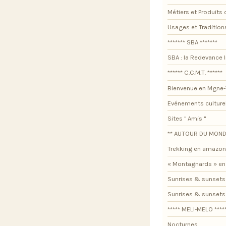
Métiers et Produits 
Usages et Tradition
******* SBA *******
SBA : la Redevance I
****** C.C.M.T. ******
Bienvenue en Mgne-
Evénements culture
Sites " Amis "
** AUTOUR DU MOND
Trekking en amazon
« Montagnards » en
Sunrises & sunsets
Sunrises & sunset
***** MELI-MELO ****
Nocturnes