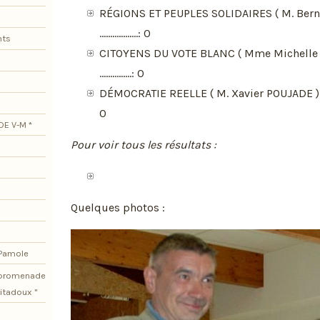
RÉGIONS ET PEUPLES SOLIDAIRES ( M. Bern
..................: 0
nts
CITOYENS DU VOTE BLANC ( Mme Michelle
...............: 0
DÉMOCRATIE REELLE ( M. Xavier POUJADE ) ................
0
DE V-M *
Pour voir tous les résultats :
Quelques photos :
 Pamole
e promenade
itadoux "