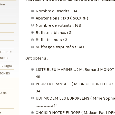
xion
Nombre d'inscrits : 341
Abstentions : 173 ( 50,7 % )
Nombre de votants : 168
Bulletins blancs : 5
Bulletins nuls : 3
Suffrages exprimés : 160
FETE DES
Ont obtenu :
RNOUX
ORE-Mgne
LISTE BLEU MARINE ... ( M. Bernard MONOT ) .............
EMONIES
49
e
POUR LA FRANCE ... ( M. BRICE HORTEFEUX ) ..............
34
te de
UDI MODEM LES EUROPEENS ( Mme Sophie
.....................: 14
CHOISIR NOTRE EUROPE ( M. Jean-Paul DE
e