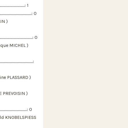
....................: 1
......................: 0
IN )
.......................: 0
ique MICHEL )
......................:
ine PLASSARD )
E PREVOISIN )
.....................: 0
ald KNOBELSPIESS