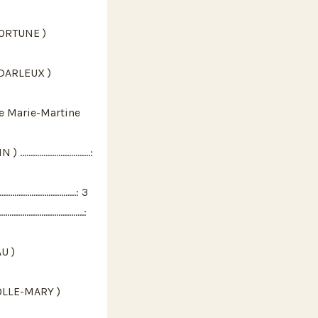
FORTUNE )
DARLEUX )
 Marie-Martine
......................:
......................: 3
......................:
U )
OLLE-MARY )