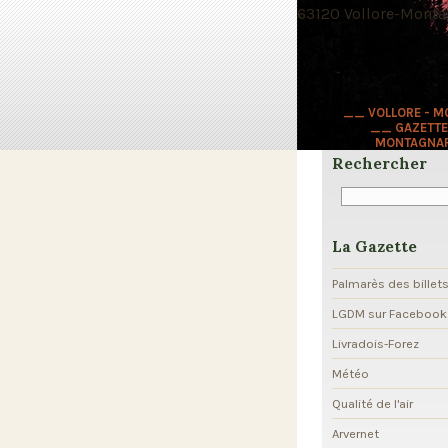
63120 Vollore-Montag
__ VOLLORE - 
__ GAZETTE
MONTAGNA
Rechercher
La Gazette
Palmarès des billet
LGDM sur Facebook
Livradois-Forez
Météo
Qualité de l'air
Arvernet