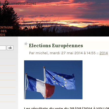
ne · Livradois-Forez
MONTAGNE
 DES
RDS
Elections Européennes
Par michel, mardi 27 mai 2014 à 14:55
::
2014
s
Les résultats du vote du 25/05/2014 à VOLL