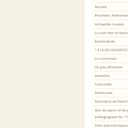
Accueil
Prochains événeme
Actualités locales
Le coin des lecteurs
Ephéméride
* A LA DECOUVERTE 
La commune
Un peu d'histoire
Autrefois
Curiosités
Patrimoine
Panorama de Pierre
Aire de repos et d
pédagogique du " C
Vues panoramiques