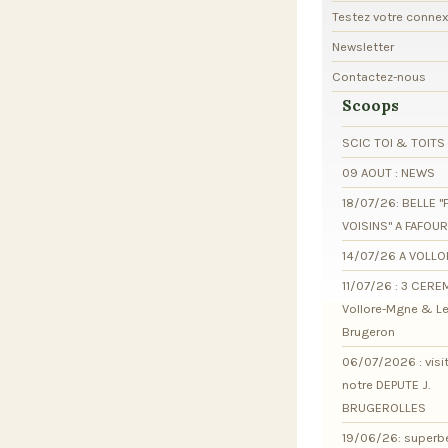
Testez votre conne
Newsletter
Contactez-nous
Scoops
SCIC TOI & TOITS
09 AOUT : NEWS
18/07/26: BELLE "
VOISINS" A FAFOU
14/07/26 A VOLL
11/07/26 : 3 CER
Vollore-Mgne & L
Brugeron
06/07/2026 : visi
notre DEPUTE J.
BRUGEROLLES
19/06/26: superb