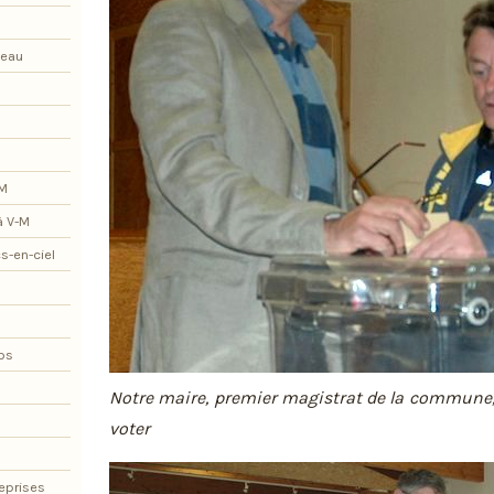
teau
-M
à V-M
s-en-ciel
os
Notre maire, premier magistrat de la commune, 
voter
eprises