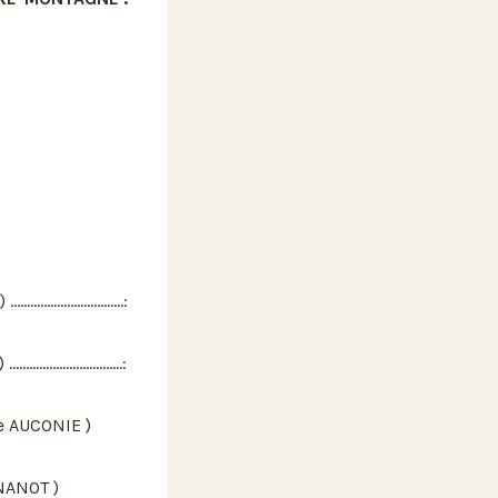
.....................:
....................:
 AUCONIE )
NANOT )