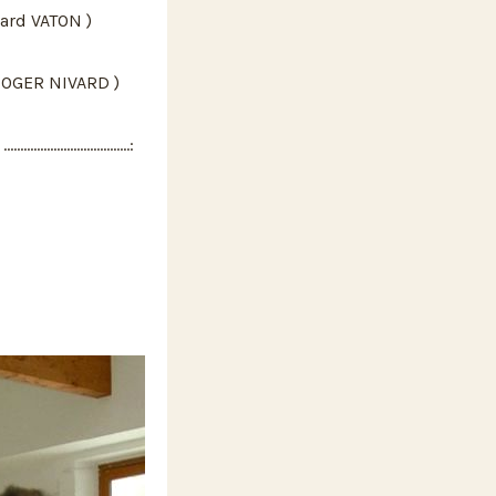
ard VATON )
 OGER NIVARD )
......................: