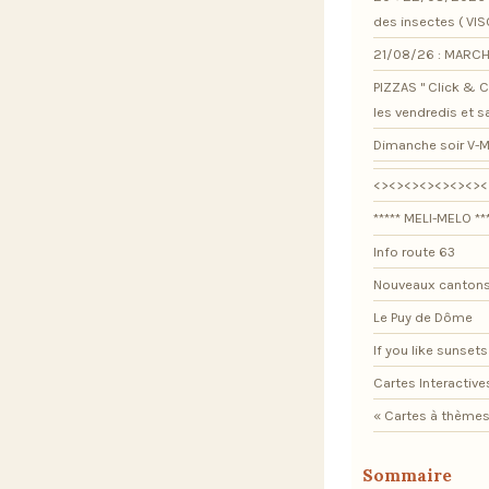
des insectes ( VI
21/08/26 : MARCH
PIZZAS " Click & Co
les vendredis et 
Dimanche soir V-M
<><><><><><><><
***** MELI-MELO **
Info route 63
Nouveaux cantons
Le Puy de Dôme
If you like sunsets .
Cartes Interactive
« Cartes à thèmes
Sommaire