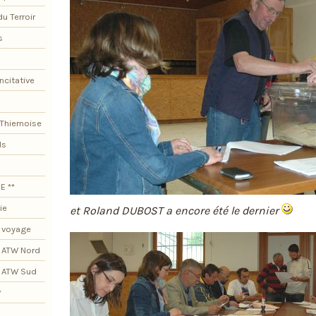
du Terroir
s
ncitative
Thiernoise
ls
E **
ie
et Roland DUBOST a encore été le dernier
 voyage
 ATW Nord
s ATW Sud
*