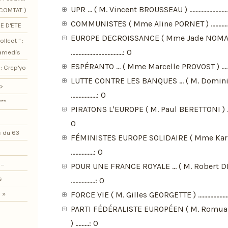
UPR ... ( M. Vincent BROUSSEAU ) ..................................
SCOMTAT )
COMMUNISTES ( Mme Aline PORNET ) ..........................
E D'ETE
EUROPE DECROISSANCE ( Mme Jade NOMA
llect " :
..................................: 0
samedis
ESPÉRANTO ... ( Mme Marcelle PROVOST ) ...................
: Crep'yo
LUTTE CONTRE LES BANQUES ... ( M. Domin
>
.................: 0
***
PIRATONS L'EUROPE ( M. Paul BERETTONI ) .................
0
 du 63
FÉMINISTES EUROPE SOLIDAIRE ( Mme Kar
...............: 0
..
POUR UNE FRANCE ROYALE ... ( M. Robert D
s
................: 0
FORCE VIE ( M. Gilles GEORGETTE ) ..............................
 »
PARTI FÉDÉRALISTE EUROPÉEN ( M. Romu
) .........: 0