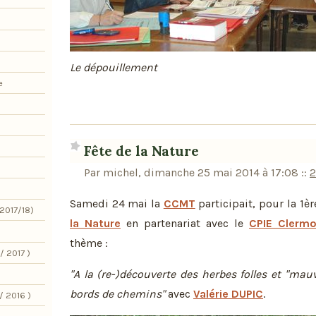
Le dépouillement
e
Fête de la Nature
Par michel, dimanche 25 mai 2014 à 17:08
::
2
Samedi 24 mai la
CCMT
participait, pour la 1ère
2017/18)
la Nature
en partenariat avec le
CPIE Clerm
thème :
/ 2017 )
"A la (re-)découverte des herbes folles et "mau
bords de chemins"
avec
Valérie DUPIC
.
/ 2016 )