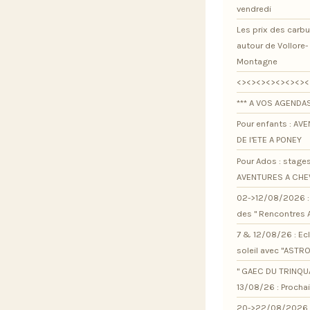
vendredi
Les prix des carb
autour de Vollore-
Montagne
<><><><><><><><
*** A VOS AGENDAS
Pour enfants : AV
DE l'ETE A PONEY
Pour Ados : stage
AVENTURES A CHE
02->12/08/2026 : 
des " Rencontres 
7 & 12/08/26 : Ec
soleil avec "ASTR
" GAEC DU TRINQU
13/08/26 : Procha
20->22/08/2026 :