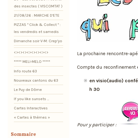
des insectes ( VISCOMTAT )
21/08/26 : MARCHE D'ETE
PIZZAS " Click & Collect " :
les vendredis et samedis
Dimanche soir V-M: Crep'yo
<><><><><><><><>
La prochaine rencontre-apér
***** MELI-MELO *****
Compte du reconfinement el
Info route 63
en visio(audio) conf
Nouveaux cantons du 63
h 30
Le Puy de Dôme
If you like sunsets ...
Cartes Interactives
« Cartes à thèmes »
Pour y participer :
Sommaire