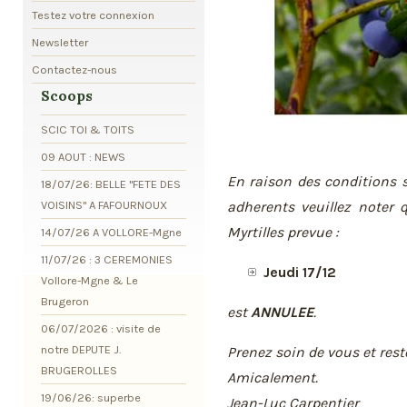
Testez votre connexion
Newsletter
Contactez-nous
Scoops
SCIC TOI & TOITS
09 AOUT : NEWS
En raison des conditions s
18/07/26: BELLE "FETE DES
VOISINS" A FAFOURNOUX
adherents veuillez noter 
Myrtilles prevue :
14/07/26 A VOLLORE-Mgne
11/07/26 : 3 CEREMONIES
Jeudi 17/12
Vollore-Mgne & Le
Brugeron
est
ANNULEE
.
06/07/2026 : visite de
notre DEPUTE J.
Prenez soin de vous et rest
BRUGEROLLES
Amicalement.
19/06/26: superbe
Jean-Luc Carpentier