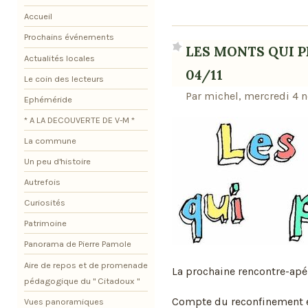
Accueil
Prochains événements
LES MONTS QUI PE
Actualités locales
04/11
Le coin des lecteurs
Par michel, mercredi 4 
Ephéméride
* A LA DECOUVERTE DE V-M *
La commune
Un peu d'histoire
Autrefois
Curiosités
Patrimoine
Panorama de Pierre Pamole
Aire de repos et de promenade
La prochaine rencontre-apér
pédagogique du " Citadoux "
Compte du reconfinement el
Vues panoramiques