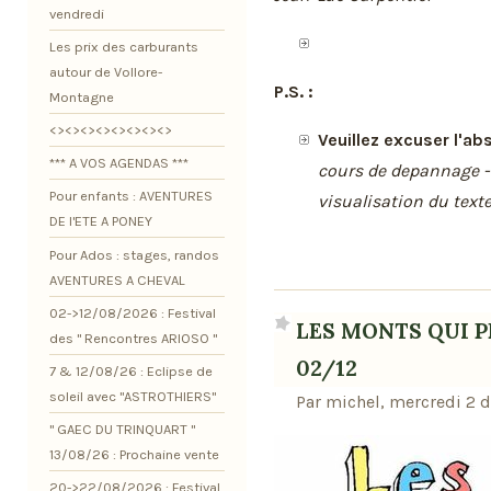
vendredi
Les prix des carburants
autour de Vollore-
P.S. :
Montagne
<><><><><><><><>
Veuillez excuser l'a
*** A VOS AGENDAS ***
cours de depannage - 
Pour enfants : AVENTURES
visualisation du text
DE l'ETE A PONEY
Pour Ados : stages, randos
AVENTURES A CHEVAL
02->12/08/2026 : Festival
LES MONTS QUI PE
des " Rencontres ARIOSO "
02/12
7 & 12/08/26 : Eclipse de
soleil avec "ASTROTHIERS"
Par michel, mercredi 2 
" GAEC DU TRINQUART "
13/08/26 : Prochaine vente
20->22/08/2026 : Festival