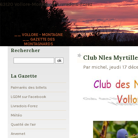
63120 Vollore-Montagne · Livradois-Forez
__ VOLLORE - MONTAGNE
__ GAZETTE DES
MONTAGNARDS
Rechercher
Club Nles Myrtille
Par michel, jeudi 17 dé
La Gazette
Palmarès des billets
LGDM sur Facebook
Livradois-Forez
Météo
Qualité de l'air
Arvernet