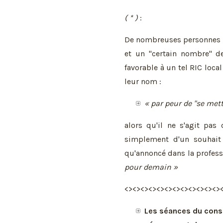
( * )
:
De nombreuses personnes n
et un "certain nombre" de
favorable à un tel RIC local
leur nom :
« par peur de "se met
alors qu'il ne s'agit pas
simplement d'un souhait 
qu'annoncé dans la professi
pour demain »
<><><><><><><><><><><><>
Les séances du consei