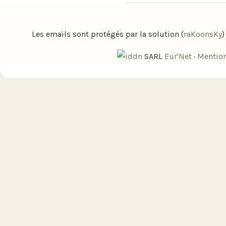
Les emails sont protégés par la solution (
raKoonsKy
SARL
Eur'Net
·
Mention