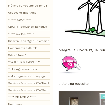
Métiers et Produits du Terroir
Usages et Traditions
******* SBA *******
SBA : la Redevance Incitative
****** C.C.M.T. ******
Bienvenue en Mgne-Thiernoise
Evénements culturels
Malgre la Covid-19, la r
Sites " Amis "
** AUTOUR DU MONDE **
Trekking en amazonie
« Montagnards » en voyage
a ete une reussite :
Sunrises & sunsets ATW Nord
Sunrises & sunsets ATW Sud
***** MELI-MELO *****
Nocturnes