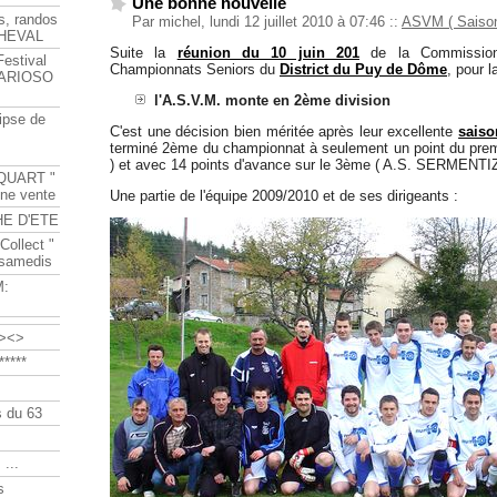
Une bonne nouvelle
s, randos
Par michel, lundi 12 juillet 2010 à 07:46
::
ASVM ( Saison
HEVAL
Suite la
réunion du 10 juin 201
de la Commission 
Festival
Championnats Seniors du
District du Puy de Dôme
, pour l
s ARIOSO
l'A.S.V.M. monte en 2ème division
ipse de
C'est une décision bien méritée après leur excellente
saiso
terminé 2ème du championnat à seulement un point du pr
) et avec 14 points d'avance sur le 3ème ( A.S. SERMENTI
QUART "
ine vente
Une partie de l'équipe 2009/2010 et de ses dirigeants :
HE D'ETE
Collect "
 samedis
M:
><>
****
 du 63
 ...
s