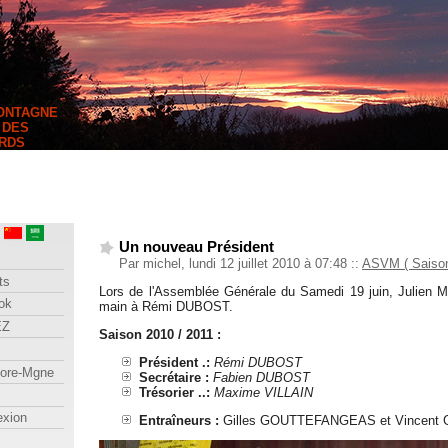
MONTAGNE
 DES
RDS
Un nouveau Président
Par michel, lundi 12 juillet 2010 à 07:48
::
ASVM ( Saison
ts
Lors de l'Assemblée Générale du Samedi 19 juin, Julie
ok
main à Rémi DUBOST.
EZ
Saison 2010 / 2011 :
Président .:
Rémi DUBOST
lore-Mgne
Secrétaire :
Fabien DUBOST
Trésorier ..:
Maxime VILLAIN
exion
Entraîneurs :
Gilles GOUTTEFANGEAS et Vincent