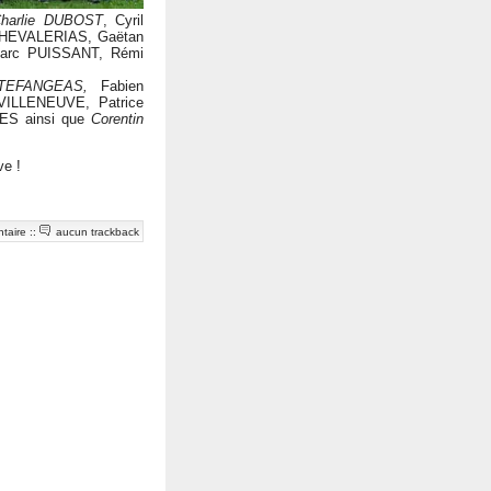
harlie DUBOST
, Cyril
CHEVALERIAS, Gaëtan
Marc PUISSANT, Rémi
TTEFANGEAS,
Fabien
VILLENEUVE, Patrice
ES ainsi que
Corentin
ve !
taire
::
aucun trackback