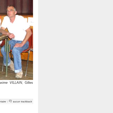
xime VILLAIN
, Gilles
taire
::
aucun trackback