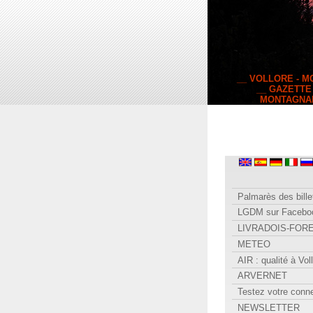
__ VOLLORE - 
__ GAZETTE
MONTAGNA
Palmarès des bille
LGDM sur Facebo
LIVRADOIS-FOR
METEO
AIR : qualité à Vol
ARVERNET
Testez votre conn
NEWSLETTER