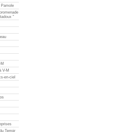
e Pamole
e promenade
tadoux "
teau
V-M
 à V-M
s-en-ciel
os
eprises
du Terroir