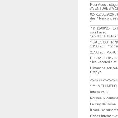
Pour Ados : stage
AVENTURES A C
02->12/08/2026 : 
des " Rencontre
"
7 & 12/08/26 : Ecl
soleil avec
"ASTROTHIERS"
" GAEC DU TRIN
13/08/26 : Procha
21/08/26 : MARC
PIZZAS " Click & 
: les vendredis et
Dimanche soir V-
Crep'yo
<><><><><><><
***** MELI-MELO *
Info route 63
Nouveaux cantons
Le Puy de Dôme
If you like sunsets
Cartes Interactive