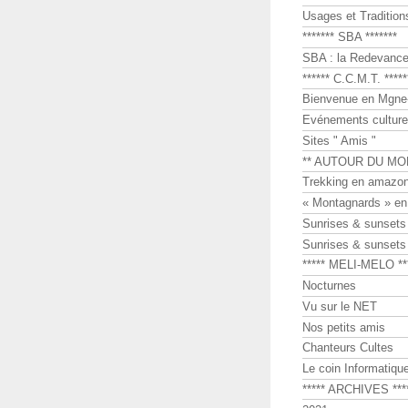
Usages et Tradition
******* SBA *******
SBA : la Redevance 
****** C.C.M.T. *****
Bienvenue en Mgne-
Evénements culture
Sites " Amis "
** AUTOUR DU MO
Trekking en amazon
« Montagnards » en
Sunrises & sunset
Sunrises & sunset
***** MELI-MELO **
Nocturnes
Vu sur le NET
Nos petits amis
Chanteurs Cultes
Le coin Informatiqu
***** ARCHIVES ***