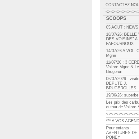
CONTACTEZ-NO
<><><><><><><
SCOOPS
05 AOUT : NEWS
18/07/26: BELLE
DES VOISINS" A
FAFOURNOUX
14/07/26 A VOLL
Mgne
11/07/26 : 3 CE
Vollore-Mgne & Le
Brugeron
06/07/2026 : visit
DEPUTE J.
BRUGEROLLES
19/06/26: superbe
Les prix des carb
autour de Vollore
<><><><><><><
*** A VOS AGEND
Pour enfants :
AVENTURES DE l
PONEY