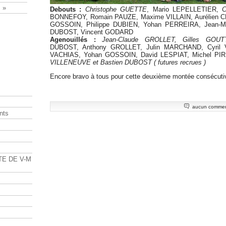
 »
Debouts :
Christophe GUETTE
, Mario LEPELLETIER,
C
BONNEFOY, Romain PAUZE, Maxime VILLAIN, Aurélien 
GOSSOIN, Philippe DUBIEN, Yohan PERREIRA, Jean-
DUBOST, Vincent GODARD
Agenouillés :
Jean-Claude GROLLET, Gilles GOU
DUBOST, Anthony GROLLET, Julin MARCHAND, Cyril 
VACHIAS, Yohan GOSSOIN, David LESPIAT, Michel PIR
VILLENEUVE et Bastien DUBOST ( futures recrues )
Encore bravo à tous pour cette deuxième montée consécuti
aucun commen
nts
s
TE DE V-M