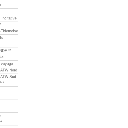
s
Incitative
*
Thiernoise
ls
NDE **
ie
 voyage
s ATW Nord
s ATW Sud
***
e
**