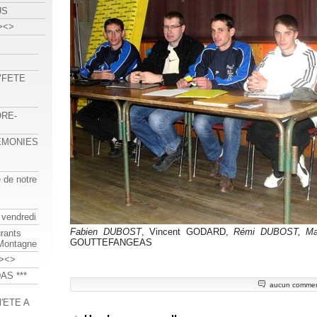
US
><>
 "FETE
ORE-
REMONIES
e de notre
 vendredi
Fabien DUBOST
, Vincent GODARD,
Rémi DUBOST, Ma
urants
GOUTTEFANGEAS
-Montagne
><>
AS ***
aucun commen
'ETE A