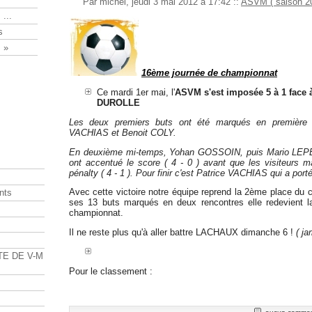
Par michel, jeudi 3 mai 2012 à 17:42
::
ASVM ( saison 20
 ...
s
 »
16ème journée de championnat
Ce mardi 1er mai, l'
ASVM s'est imposée 5 à 1 face
DUROLLE
Les deux premiers buts ont été marqués en première 
VACHIAS et Benoit COLY.
En deuxième mi-temps, Yohan GOSSOIN, puis Mario LEPE
ont accentué le score ( 4 - 0 ) avant que les visiteurs 
pénalty ( 4 - 1 ). Pour finir c'est Patrice VACHIAS qui a porté 
Avec cette victoire notre équipe reprend la 2ème place du 
nts
ses 13 buts marqués en deux rencontres elle redevient l
championnat.
s
Il ne reste plus qu'à aller battre LACHAUX dimanche 6 !
( ja
TE DE V-M
Pour le classement :