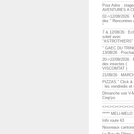
Pour Ados : stage
AVENTURES A C
02->12/08/2026 : 
des " Rencontre
"
7 & 12/08/26 : Ecl
soleil avec
"ASTROTHIERS"
" GAEC DU TRIN
13/08/26 : Procha
20->22/08/2026 : 
des insectes (
VISCOMTAT )
21/08/26 : MARC
PIZZAS " Click & 
: les vendredis et
Dimanche soir V-
Crep'yo
<><><><><><><
***** MELI-MELO *
Info route 63
Nouveaux cantons
Le Puy de Dôme