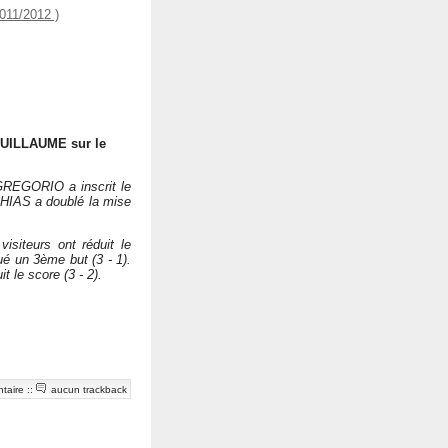
011/2012 )
GUILLAUME sur le
GREGORIO a inscrit le
ACHIAS a doublé la mise
isiteurs ont réduit le
é un 3ème but (3 - 1).
le score (3 - 2).
taire
::
aucun trackback