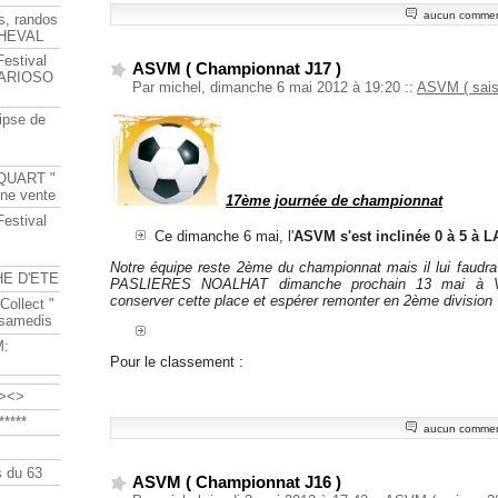
aucun commen
s, randos
HEVAL
Festival
ASVM ( Championnat J17 )
s ARIOSO
Par michel, dimanche 6 mai 2012 à 19:20
::
ASVM ( sais
ipse de
QUART "
ine vente
17ème journée de championnat
Festival
Ce dimanche 6 mai, l'
ASVM s'est inclinée 0 à 5 à
Notre équipe reste 2ème du championnat mais il lui faudra
HE D'ETE
PASLIERES NOALHAT dimanche prochain 13 mai à Vo
conserver cette place et espérer remonter en 2ème division
Collect "
 samedis
M:
Pour le classement :
><>
****
aucun commen
 du 63
ASVM ( Championnat J16 )