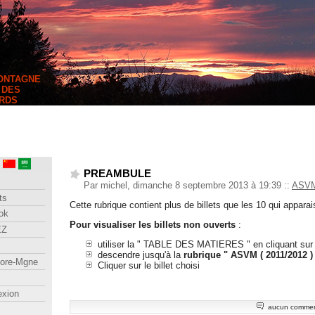
MONTAGNE
 DES
RDS
PREAMBULE
Par michel, dimanche 8 septembre 2013 à 19:39
::
ASVM 
ts
Cette rubrique contient plus de billets que les 10 qui appara
ok
Pour visualiser les billets non ouverts
:
EZ
utiliser la " TABLE DES MATIERES " en cliquant su
descendre jusqu'à la
rubrique " ASVM ( 2011/2012 )
lore-Mgne
Cliquer sur le billet choisi
exion
aucun commen