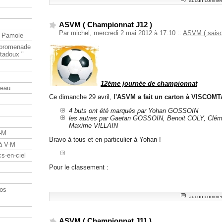
aucun commen
ASVM ( Championnat J12 )
Par michel, mercredi 2 mai 2012 à 17:10
::
ASVM ( saiso
e Pamole
e promenade
tadoux "
12ème journée de championnat
teau
Ce dimanche 29 avril,
l'ASVM a fait un carton à VISCOMTA
4 buts ont été marqués par Yohan GOSSOIN
les autres par Gaetan GOSSOIN, Benoit COLY, Clé
Maxime VILLAIN
V-M
Bravo à tous et en particulier à Yohan !
 à V-M
s-en-ciel
Pour le classement :
os
aucun commen
ASVM ( Championnat J11 )