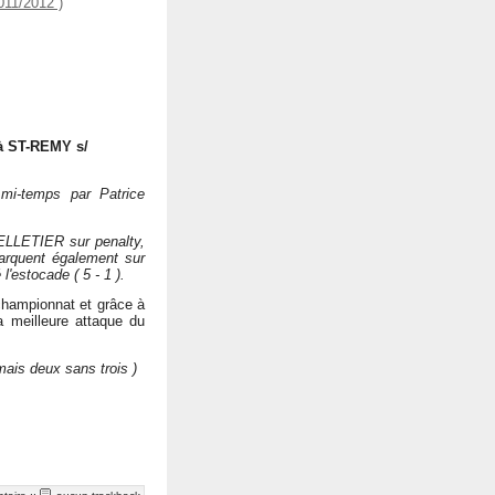
11/2012 )
 à ST-REMY s/
mi-temps par Patrice
LLETIER sur penalty,
marquent également sur
l'estocade ( 5 - 1 ).
championnat et grâce à
a meilleure attaque du
mais deux sans trois )