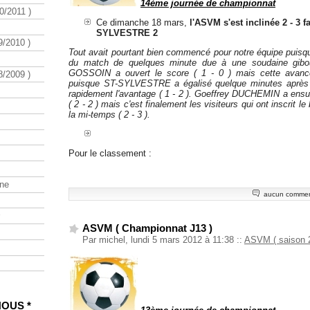
14ème journée de championnat
/2011 )
Ce dimanche 18 mars,
l'ASVM s'est inclinée 2 - 3 fa
SYLVESTRE 2
/2010 )
Tout avait pourtant bien commencé pour notre équipe puisqu
du match de quelques minute due à une soudaine gibo
GOSSOIN a ouvert le score ( 1 - 0 ) mais cette avance
/2009 )
puisque ST-SYLVESTRE a égalisé quelque minutes après (
rapidement l'avantage ( 1 - 2 ). Goeffrey DUCHEMIN a ensu
( 2 - 2 ) mais c'est finalement les visiteurs qui ont inscrit le
la mi-temps ( 2 - 3 ).
Pour le classement :
ine
aucun commen
ASVM ( Championnat J13 )
Par michel, lundi 5 mars 2012 à 11:38
::
ASVM ( saison 
NOUS *