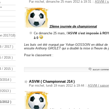
Par michel, dimanche 25 mars 2012 à 19:31
::
ASVM ( sa
e
**
15ème journée de championnat
Ce dimanche 25 mars, l'
ASVM s'est imposée à ROYA
n 2017/18)
à 0
Les buts ont été marqué par Yohan GOSSOIN en début de ma
 / 2017 )
ensuite Anthony GROLET qui a doublé la mise à l'heure de j
Pour le classement :
 / 2016 )
 / 2015 )
aucun commen
3/2014 )
ASVM ( Championnat J14 )
Par michel, lundi 19 mars 2012 à 19:44
::
ASVM ( saison
/2013 )
1/2012 )