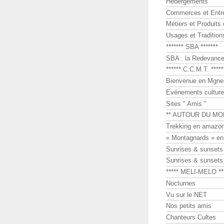
Hébergements
Commerces et Entr
Métiers et Produits 
Usages et Tradition
******* SBA *******
SBA : la Redevance 
****** C.C.M.T. *****
Bienvenue en Mgne-
Evénements culture
Sites " Amis "
** AUTOUR DU MO
Trekking en amazon
« Montagnards » en
Sunrises & sunset
Sunrises & sunset
***** MELI-MELO **
Nocturnes
Vu sur le NET
Nos petits amis
Chanteurs Cultes