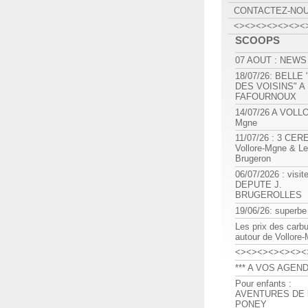
CONTACTEZ-NO
<><><><><><><
SCOOPS
07 AOUT : NEWS
18/07/26: BELLE
DES VOISINS" A
FAFOURNOUX
14/07/26 A VOLL
Mgne
11/07/26 : 3 CE
Vollore-Mgne & Le
Brugeron
06/07/2026 : visit
DEPUTE J.
BRUGEROLLES
19/06/26: superbe
Les prix des carb
autour de Vollore
<><><><><><><
*** A VOS AGEND
Pour enfants :
AVENTURES DE l
PONEY