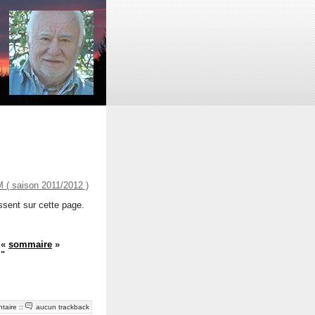
( saison 2011/2012 )
issent sur cette page.
r
«
sommaire
»
 "
taire
::
aucun trackback