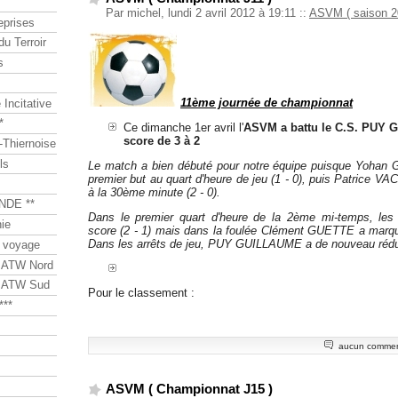
Par michel, lundi 2 avril 2012 à 19:11
::
ASVM ( saison 2
eprises
du Terroir
s
11ème journée de championnat
Incitative
*
Ce dimanche 1er avril l'
ASVM a battu le C.S. PUY 
score de 3 à 2
Thiernoise
ls
Le match a bien débuté pour notre équipe puisque Yohan 
premier but au quart d'heure de jeu (1 - 0), puis Patrice V
à la 30ème minute (2 - 0).
NDE **
Dans le premier quart d'heure de la 2ème mi-temps, les v
ie
score (2 - 1) mais dans la foulée Clément GUETTE a marqu
Dans les arrêts de jeu, PUY GUILLAUME a de nouveau réduit 
 voyage
s ATW Nord
s ATW Sud
Pour le classement :
***
aucun commen
ASVM ( Championnat J15 )