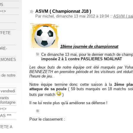
US
ASVM ( Championnat J18 )
><>
Par michel, dimanche 13 mai 2012 à 19:04
::
ASVM ( sai
 "FETE
18ème journée de championnat
ORE-
Ce dimanche 13 mai, pour le dernier match de champi
imposée 2 à 1 contre PASLIERES NOALHAT
REMONIES
Les deux buts de notre équipe ont été marqués par Yoh
BENNEZETH en première période et les visiteurs ont réduit 
e de notre
l'heure de jeu.
Notre équipe termine donc cette saison à la
2ème plac
attaque de sa poule
( 59 buts marqués en 18 matchs soi
 vendredi
buts par match
)
urants
-Montagne
Il ne lui reste plus qu'à améliorer sa défense !
><>
AS ***
Pour le classement :
'ETE A