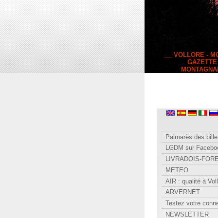
__ VOLLORE - 
__ GAZETTE
MONTAGNA
Palmarès des bille
LGDM sur Facebo
LIVRADOIS-FOR
METEO
AIR : qualité à Vol
ARVERNET
Testez votre conn
NEWSLETTER