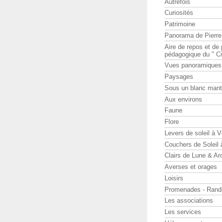
Autrefois
Curiosités
Patrimoine
Panorama de Pierr
Aire de repos et d
pédagogique du " Ci
Vues panoramiques
Paysages
Sous un blanc man
Aux environs
Faune
Flore
Levers de soleil à 
Couchers de Soleil
Clairs de Lune & Arc
Averses et orages
Loisirs
Promenades - Rand
Les associations
Les services