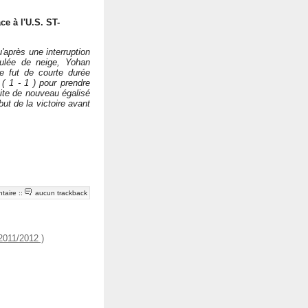
ce à l'U.S. ST-
'après une interruption
ulée de neige, Yohan
 fut de courte durée
 1 - 1 ) pour prendre
ite de nouveau égalisé
 but de la victoire avant
taire
::
aucun trackback
2011/2012 )