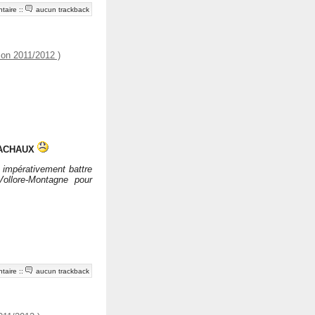
taire
::
aucun trackback
on 2011/2012 )
 LACHAUX
 impérativement battre
llore-Montagne pour
taire
::
aucun trackback