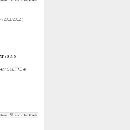
taire
::
aucun trackback
n 2011/2012 )
T : 8 à 0
ment GUETTE et
taire
::
aucun trackback