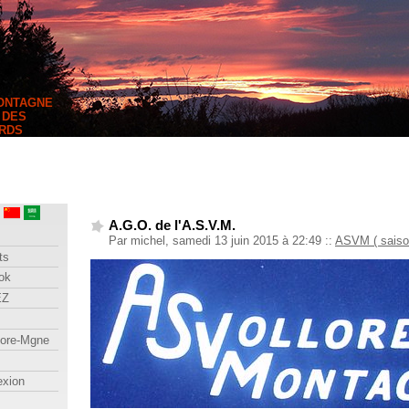
MONTAGNE
 DES
RDS
A.G.O. de l'A.S.V.M.
Par michel, samedi 13 juin 2015 à 22:49
::
ASVM ( saison
ts
ok
EZ
lore-Mgne
exion