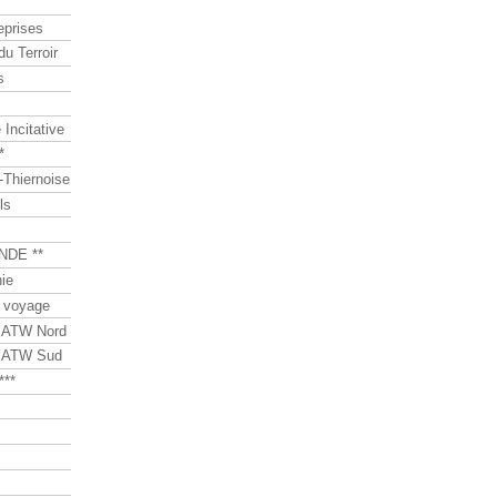
eprises
du Terroir
s
Incitative
*
Thiernoise
ls
NDE **
ie
 voyage
s ATW Nord
s ATW Sud
***