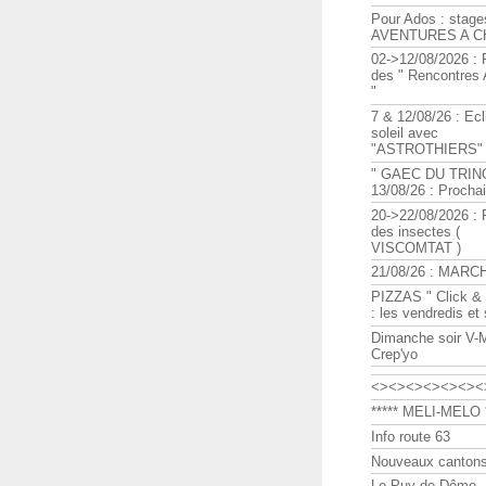
Pour Ados : stage
AVENTURES A C
02->12/08/2026 : 
des " Rencontre
"
7 & 12/08/26 : Ecl
soleil avec
"ASTROTHIERS"
" GAEC DU TRIN
13/08/26 : Procha
20->22/08/2026 : 
des insectes (
VISCOMTAT )
21/08/26 : MARC
PIZZAS " Click & 
: les vendredis et
Dimanche soir V-
Crep'yo
<><><><><><><
***** MELI-MELO *
Info route 63
Nouveaux cantons
Le Puy de Dôme