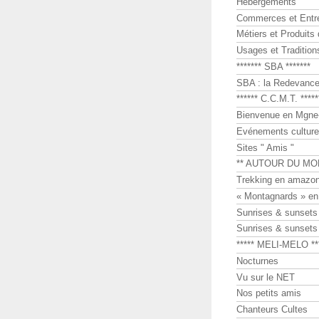
Hébergements
Commerces et Entr
Métiers et Produits 
Usages et Tradition
******* SBA *******
SBA : la Redevance 
****** C.C.M.T. *****
Bienvenue en Mgne-
Evénements culture
Sites " Amis "
** AUTOUR DU MO
Trekking en amazon
« Montagnards » en
Sunrises & sunset
Sunrises & sunset
***** MELI-MELO **
Nocturnes
Vu sur le NET
Nos petits amis
Chanteurs Cultes