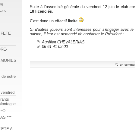
US
Suite à l'assemblé générale du vendredi 12 juin le club c
18 licenciés
.
><>
C'est donc un effectif limite
Si d'autres joueurs sont intéressés pour s'engager avec le
 "FETE
saison, il leur est demandé de contacter le Président :
Aurélien CHEVALERIAS
06 61 41 03 00
ORE-
REMONIES
un commen
e de notre
 vendredi
urants
-Montagne
><>
AS ***
'ETE A