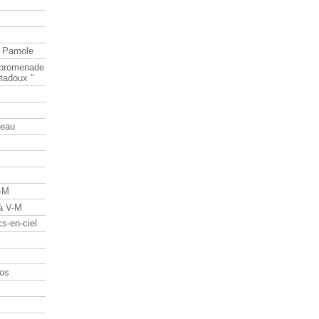
e Pamole
e promenade
tadoux "
teau
V-M
 à V-M
s-en-ciel
os