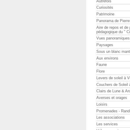
Autrefois
Curiosités
Patrimoine
Panorama de Pierr
Aire de repos et d
pédagogique du " Ci
Vues panoramiques
Paysages
Sous un blanc man
Aux environs
Faune
Flore
Levers de soleil à 
Couchers de Soleil
Clairs de Lune & Arc
Averses et orages
Loisirs
Promenades - Rand
Les associations
Les services