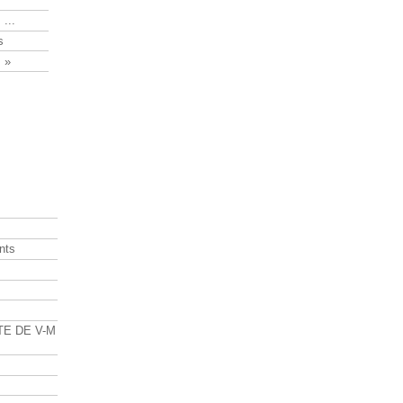
 ...
s
 »
nts
s
TE DE V-M