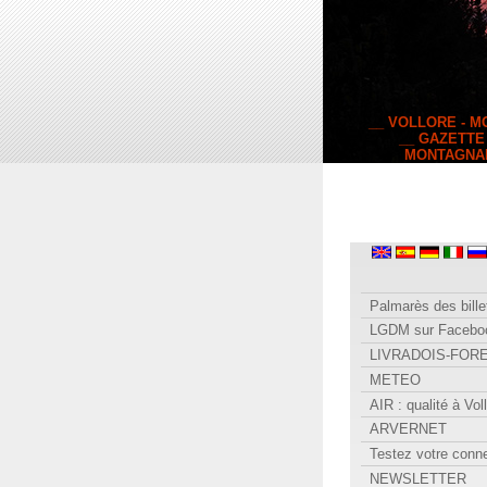
__ VOLLORE - 
__ GAZETTE
MONTAGNA
Palmarès des bille
LGDM sur Facebo
LIVRADOIS-FOR
METEO
AIR : qualité à Vol
ARVERNET
Testez votre conn
NEWSLETTER