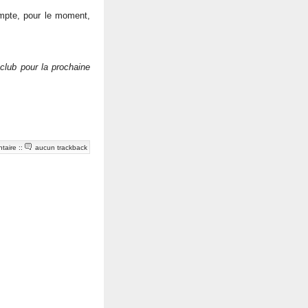
ompte, pour le moment,
 club pour la prochaine
taire
::
aucun trackback