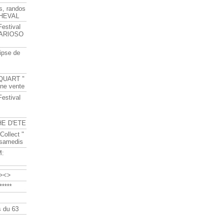
s, randos
HEVAL
Festival
s ARIOSO
ipse de
QUART "
ine vente
Festival
HE D'ETE
Collect "
 samedis
M:
><>
****
 du 63