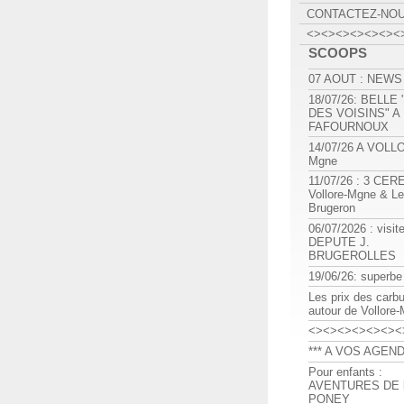
CONTACTEZ-NO
<><><><><><><
SCOOPS
07 AOUT : NEWS
18/07/26: BELLE
DES VOISINS" A
FAFOURNOUX
14/07/26 A VOLL
Mgne
11/07/26 : 3 CE
Vollore-Mgne & Le
Brugeron
06/07/2026 : visit
DEPUTE J.
BRUGEROLLES
19/06/26: superbe
Les prix des carb
autour de Vollore
<><><><><><><
*** A VOS AGEND
Pour enfants :
AVENTURES DE l
PONEY