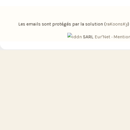
Les emails sont protégés par la solution (
raKoonsKy
SARL
Eur'Net
·
Mention