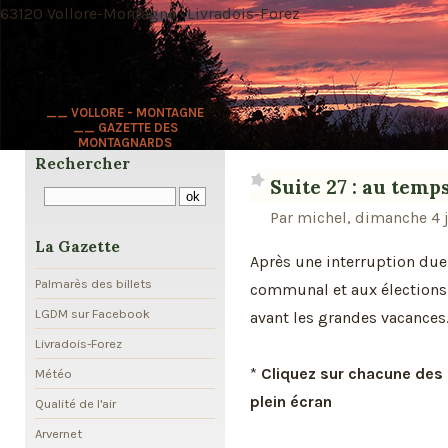
63120 Vollore-Montagne · Livradois-Forez
__ VOLLORE - MONTAGNE
__ GAZETTE DES
MONTAGNARDS
Rechercher
Suite 27 : au temps 
Par michel, dimanche 4 j
La Gazette
Après une interruption du
Palmarès des billets
communal et aux élections d
LGDM sur Facebook
avant les grandes vacances
Livradois-Forez
*
Cliquez sur chacune des 
Météo
plein écran
Qualité de l'air
Arvernet