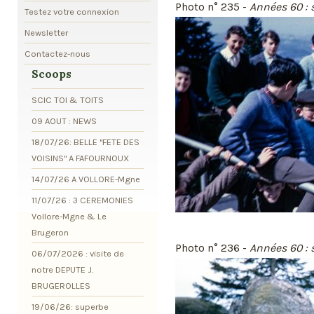
Photo n° 235 -
Années 60 : 
Testez votre connexion
Newsletter
Contactez-nous
Scoops
SCIC TOI & TOITS
09 AOUT : NEWS
18/07/26: BELLE "FETE DES
VOISINS" A FAFOURNOUX
14/07/26 A VOLLORE-Mgne
11/07/26 : 3 CEREMONIES
Vollore-Mgne & Le
Brugeron
Photo n° 236 -
Années 60 : 
06/07/2026 : visite de
notre DEPUTE J.
BRUGEROLLES
19/06/26: superbe