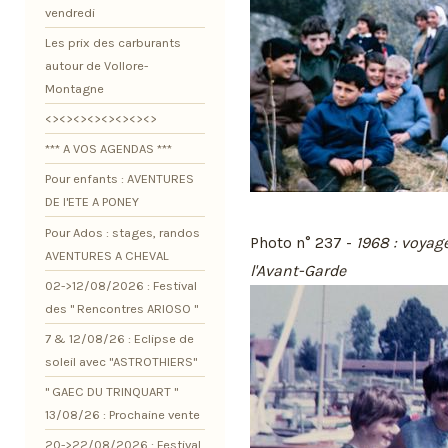
vendredi
Les prix des carburants
autour de Vollore-
Montagne
<><><><><><><><>
*** A VOS AGENDAS ***
Pour enfants : AVENTURES
DE l'ETE A PONEY
Pour Ados : stages, randos
Photo n° 237 -
1968 : voyag
AVENTURES A CHEVAL
l'Avant-Garde
02->12/08/2026 : Festival
des " Rencontres ARIOSO "
7 & 12/08/26 : Eclipse de
soleil avec "ASTROTHIERS"
" GAEC DU TRINQUART "
13/08/26 : Prochaine vente
20->22/08/2026 : Festival