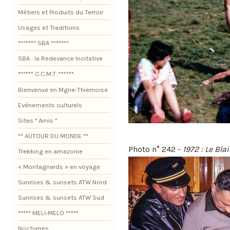
Métiers et Produits du Terroir
Usages et Traditions
******* SBA *******
SBA : la Redevance Incitative
****** C.C.M.T. ******
Bienvenue en Mgne-Thiernoise
Evénements culturels
Sites " Amis "
** AUTOUR DU MONDE **
Photo n° 242 -
1972 : Le Blai
Trekking en amazonie
« Montagnards » en voyage
Sunrises & sunsets ATW Nord
Sunrises & sunsets ATW Sud
***** MELI-MELO *****
Nocturnes