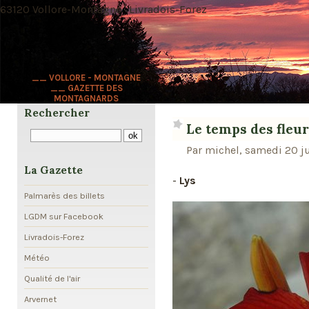
63120 Vollore-Montagne · Livradois-Forez
__ VOLLORE - MONTAGNE
__ GAZETTE DES
MONTAGNARDS
Rechercher
Le temps des fleu
Par michel, samedi 20 ju
La Gazette
-
Lys
Palmarès des billets
LGDM sur Facebook
Livradois-Forez
Météo
Qualité de l'air
Arvernet