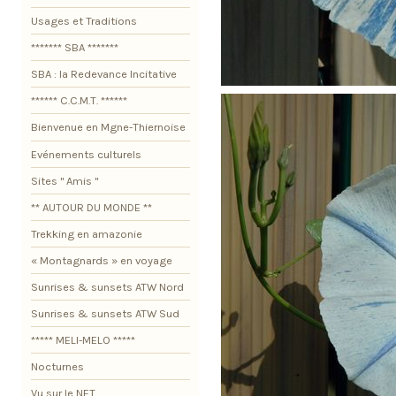
Usages et Traditions
******* SBA *******
SBA : la Redevance Incitative
****** C.C.M.T. ******
Bienvenue en Mgne-Thiernoise
Evénements culturels
Sites " Amis "
** AUTOUR DU MONDE **
Trekking en amazonie
« Montagnards » en voyage
Sunrises & sunsets ATW Nord
Sunrises & sunsets ATW Sud
***** MELI-MELO *****
Nocturnes
Vu sur le NET