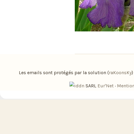
Les emails sont protégés par la solution (
raKoonsKy
SARL
Eur'Net
·
Mention