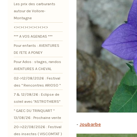
Les prix des carburants
autour de Vollore-
Montagne
<><><><><><><><>
*** A VOS AGENDAS ***
Pour enfants : AVENTURES
DE l'ETE A PONEY
Pour Ados : stages, randos
AVENTURES A CHEVAL
02->12/08/2026 : Festival
des " Rencontres ARIOSO "
7 & 12/08/26 : Eclipse de
soleil avec "ASTROTHIERS"
" GAEC DU TRINQUART "
13/08/26 : Prochaine vente
-
Joubarbe
20->22/08/2026 : Festival
des insectes ( VISCOMTAT )