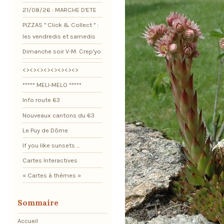
21/08/26 : MARCHE D'ETE
PIZZAS " Click & Collect " :
les vendredis et samedis
Dimanche soir V-M: Crep'yo
<><><><><><><><>
***** MELI-MELO *****
Info route 63
Nouveaux cantons du 63
Le Puy de Dôme
If you like sunsets ...
Cartes Interactives
« Cartes à thèmes »
Sommaire
Accueil