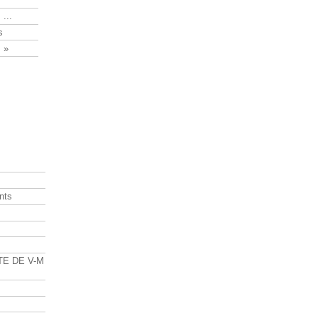
 ...
s
 »
nts
s
TE DE V-M