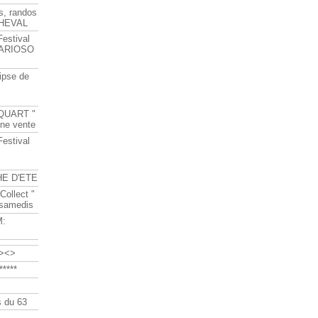
s, randos
HEVAL
Festival
s ARIOSO
ipse de
QUART "
ine vente
Festival
HE D'ETE
Collect "
 samedis
M:
><>
****
 du 63