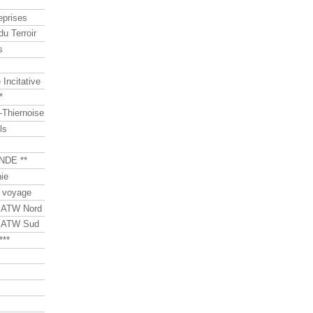
eprises
du Terroir
s
Incitative
*
Thiernoise
ls
NDE **
ie
 voyage
s ATW Nord
s ATW Sud
***