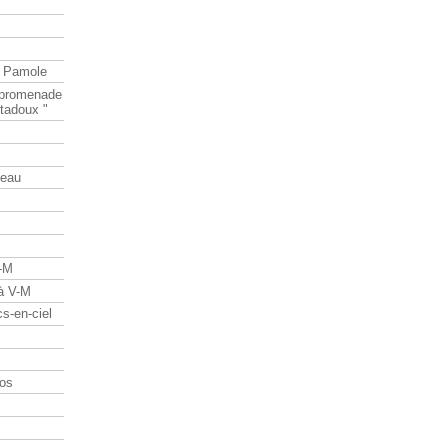
e Pamole
e promenade
tadoux "
teau
V-M
 à V-M
s-en-ciel
os