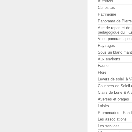
Autrefois
Curiosités
Patrimoine
Panorama de Pierr
Aire de repos et d
pédagogique du " Ci
Vues panoramiques
Paysages
Sous un blanc man
Aux environs
Faune
Flore
Levers de soleil à 
Couchers de Soleil
Clairs de Lune & Arc
Averses et orages
Loisirs
Promenades - Rand
Les associations
Les services