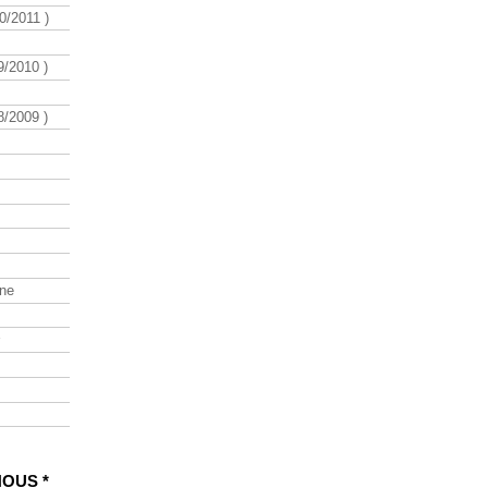
/2011 )
/2010 )
/2009 )
ine
NOUS *