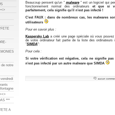
Beaucoup pensent qu'un
"
malware
"
est un logiciel qui p
US
fonctionnement normal des ordinateurs
et que si v
><>
parfaitement, cela signifie qu'il n'est pas infecté !
C'est FAUX : dans de nombreux cas, les malwares sont
utilisateurs
 "FETE
Pour en savoir plus :
Kaspersky Lab
a créé une page spéciale où vous pouvez vé
de votre ordinateur fait partie de la liste des ordinateurs
ORE-
"
SIMDA
"
:
Pour cela :
REMONIES
Si votre vérification est négative, cela ne signifie pa
n'est pas infecté par un autre malware que SIMDA
e de notre
 vendredi
aucun commen
urants
-Montagne
><>
AS ***
'ETE A