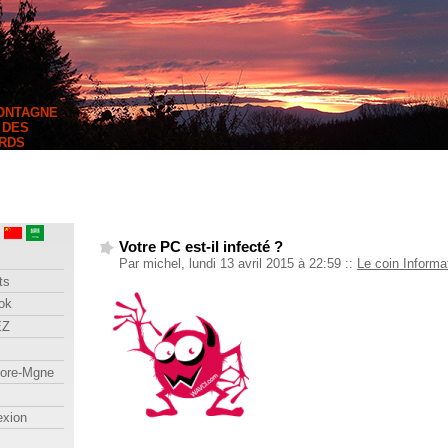
MONTAGNE
 DES
RDS
Votre PC est-il infecté ?
Par michel, lundi 13 avril 2015 à 22:59
::
Le coin Informa
ts
ok
EZ
lore-Mgne
exion