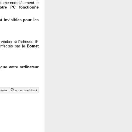
erturbe complètement le
otre PC fonctionne
 invisibles pour les
rifier si l'adresse IP
 infectés par le
Botnet
s que votre ordinateur
taire
::
aucun trackback