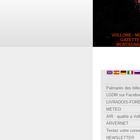
__ VOLLORE - 
__ GAZETTE
MONTAGNA
Palmarès des bille
LGDM sur Facebo
LIVRADOIS-FOR
METEO
AIR : qualité à Vol
ARVERNET
Testez votre conn
NEWSLETTER