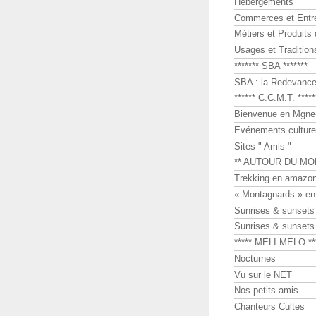
Hébergements
Commerces et Entr
Métiers et Produits 
Usages et Tradition
******* SBA *******
SBA : la Redevance 
****** C.C.M.T. *****
Bienvenue en Mgne-
Evénements culture
Sites " Amis "
** AUTOUR DU MO
Trekking en amazon
« Montagnards » en
Sunrises & sunset
Sunrises & sunset
***** MELI-MELO **
Nocturnes
Vu sur le NET
Nos petits amis
Chanteurs Cultes