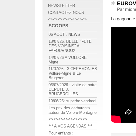
EUROV
NEWSLETTER
Par miche
CONTACTEZ-NOUS
La gagnante 
<><><><><><><><>
SCOOPS
06 AOUT : NEWS
18/07/26: BELLE "FETE
DES VOISINS" A
FAFOURNOUX
14/07/26 A VOLLORE-
Mgne
11/07/26 : 3 CEREMONIES
Vollore-Mgne & Le
Brugeron
06/07/2026 : visite de notre
DEPUTE J.
BRUGEROLLES
19/06/26: superbe vendredi
Les prix des carburants
autour de Vollore-Montagne
<><><><><><><><>
*** A VOS AGENDAS ***
Pour enfants :