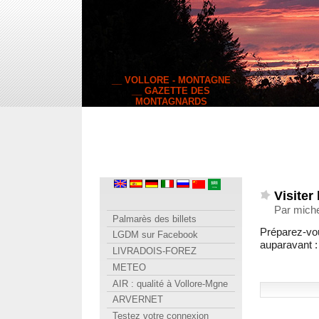
__ VOLLORE - MONTAGNE
__ GAZETTE DES
MONTAGNARDS
Visiter
Par miche
Palmarès des billets
Préparez-vou
LGDM sur Facebook
auparavant 
LIVRADOIS-FOREZ
METEO
AIR : qualité à Vollore-Mgne
ARVERNET
Testez votre connexion