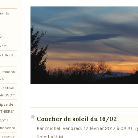
urants
>
 ***
ENTURES
s, randos
VAL
Festival
ARIOSO "
lipse de
OTHIERS"
Coucher de soleil du 16/02
ART "
ine vente
Par michel, vendredi 17 février 2017 à 02:21
::
Soleil à V-M
 Festival