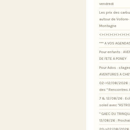
vendredi
Les prix des carb
autour de Vollore-
Montagne
<><><><><><><><
*** A VOS AGENDAS
Pour enfants : AV
DE l'ETE A PONEY
Pour Ados : stage
AVENTURES A CHE
02->12/08/2026 : 
des " Rencontres 
7 & 12/08/26 : Ec
soleil avec "ASTR
" GAEC DU TRINQU
13/08/26 : Procha
20->22/08/2026 :