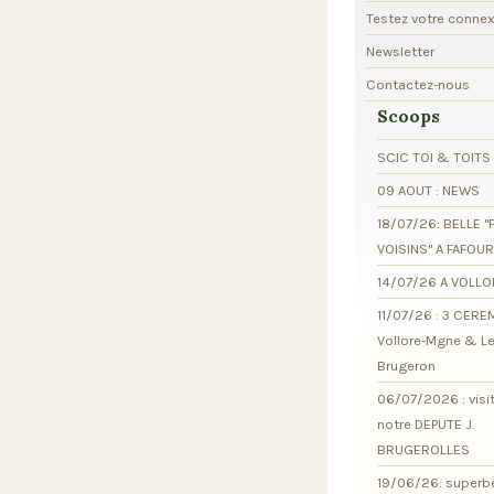
Testez votre conne
Newsletter
Contactez-nous
Scoops
SCIC TOI & TOITS
09 AOUT : NEWS
18/07/26: BELLE "
VOISINS" A FAFOU
14/07/26 A VOLL
11/07/26 : 3 CER
Vollore-Mgne & L
Brugeron
06/07/2026 : visi
notre DEPUTE J.
BRUGEROLLES
19/06/26: superb