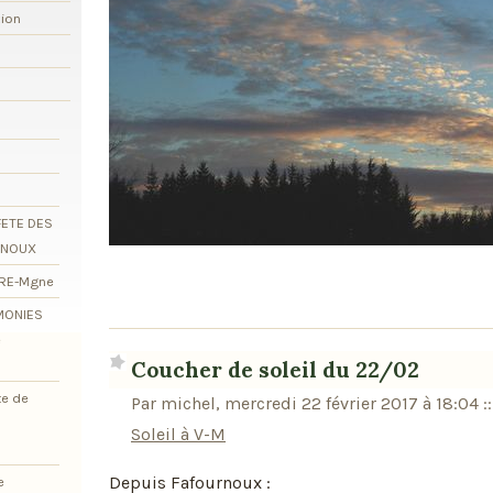
xion
FETE DES
RNOUX
ORE-Mgne
EMONIES
e
Coucher de soleil du 22/02
te de
Par michel, mercredi 22 février 2017 à 18:04
::
Soleil à V-M
Depuis Fafournoux :
e