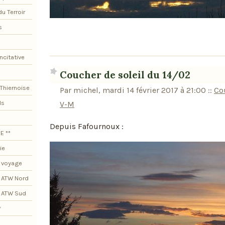
du Terroir
s
ncitative
Coucher de soleil du 14/02
Thiernoise
Par michel, mardi 14 février 2017 à 21:00
::
Co
ls
V-M
Depuis Fafournoux :
E **
ie
 voyage
 ATW Nord
s ATW Sud
*