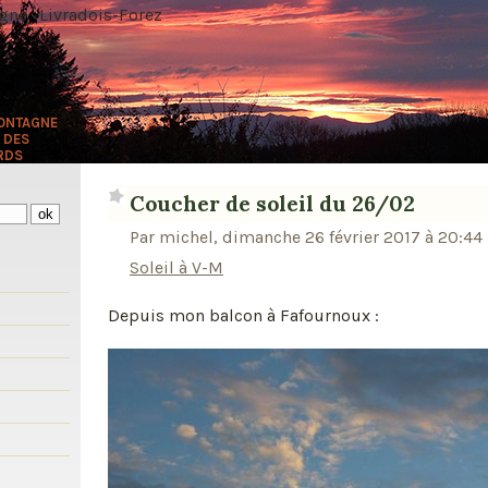
ne · Livradois-Forez
MONTAGNE
 DES
RDS
Coucher de soleil du 26/02
Par michel, dimanche 26 février 2017 à 20:44
Soleil à V-M
s
Depuis mon balcon à Fafournoux :