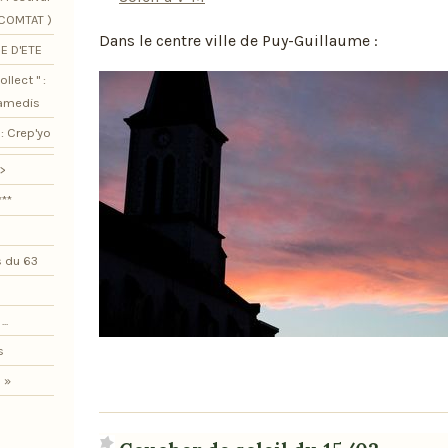
SCOMTAT )
Dans le centre ville de Puy-Guillaume :
E D'ETE
llect " :
samedis
: Crep'yo
>
***
 du 63
..
s
 »