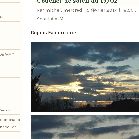
Coucher de soleil du 15/02
Par michel, mercredi 15 février 2017 à 19:50
::
nts
Soleil à V-M
Depuis Fafournoux :
DE V-M *
 Pamole
e promenade
itadoux "