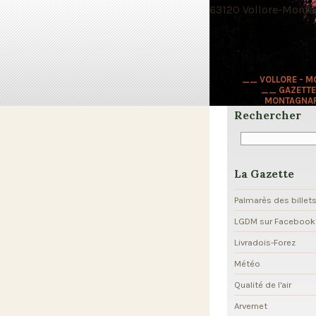
63120 Vollore-Montag
__ VOLLORE - 
__ GAZETTE
MONTAGNA
Rechercher
La Gazette
Palmarès des billet
LGDM sur Facebook
Livradois-Forez
Météo
Qualité de l'air
Arvernet