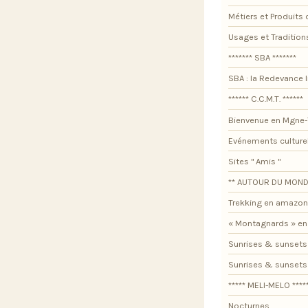
Métiers et Produits 
Usages et Tradition
******* SBA *******
SBA : la Redevance I
****** C.C.M.T. ******
Bienvenue en Mgne-
Evénements culture
Sites " Amis "
** AUTOUR DU MOND
Trekking en amazon
« Montagnards » en
Sunrises & sunsets
Sunrises & sunset
***** MELI-MELO ****
Nocturnes