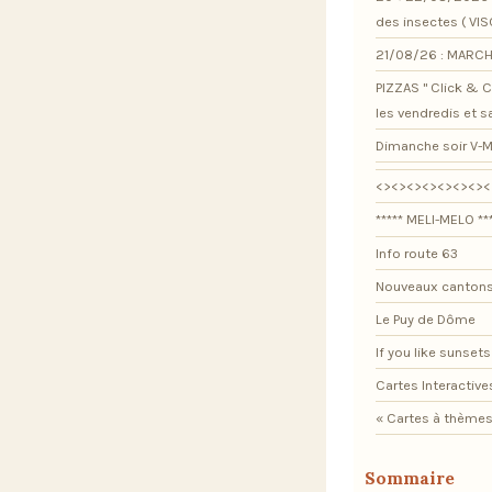
des insectes ( VI
21/08/26 : MARCH
PIZZAS " Click & Co
les vendredis et 
Dimanche soir V-M
<><><><><><><><
***** MELI-MELO **
Info route 63
Nouveaux cantons
Le Puy de Dôme
If you like sunsets .
Cartes Interactive
« Cartes à thèmes
Sommaire