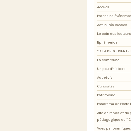
Accueil
Prochains événeme
Actualités locales
Le coin des lecteurs
Ephéméride
* A LA DECOUVERTE 
La commune
Un peu d'histoire
Autrefois
Curiosités
Patrimoine
Panorama de Pierre
Aire de repos et d
pédagogique du " C
Vues panoramiques