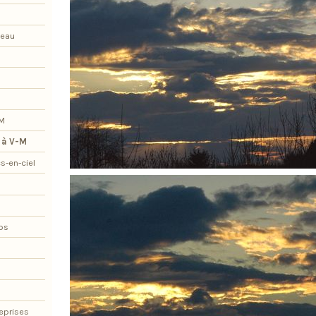
teau
-M
 à V-M
s-en-ciel
os
eprises