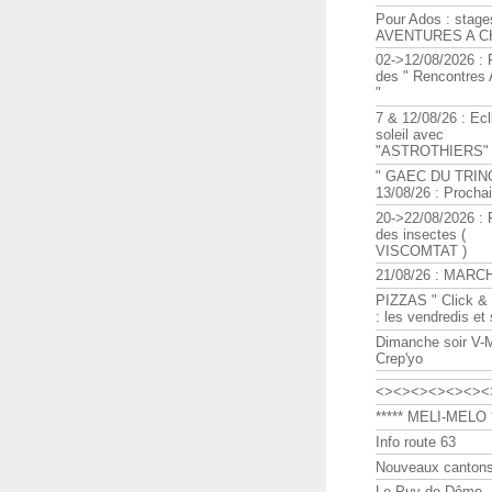
Pour Ados : stage
AVENTURES A C
02->12/08/2026 : 
des " Rencontre
"
7 & 12/08/26 : Ecl
soleil avec
"ASTROTHIERS"
" GAEC DU TRIN
13/08/26 : Procha
20->22/08/2026 : 
des insectes (
VISCOMTAT )
21/08/26 : MARC
PIZZAS " Click & 
: les vendredis et
Dimanche soir V-
Crep'yo
<><><><><><><
***** MELI-MELO *
Info route 63
Nouveaux cantons
Le Puy de Dôme