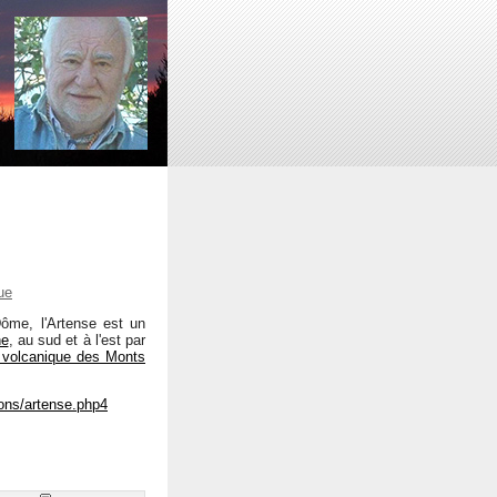
ue
ôme, l'Artense est un
ne
, au sud et à l'est par
 volcanique des Monts
ons/artense.php4