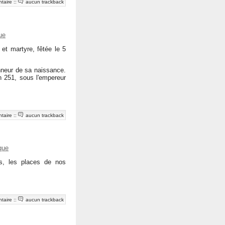
taire
::
aucun trackback
ue
 et martyre, fêtée le 5
nneur de sa naissance.
en 251, sous l'empereur
taire
::
aucun trackback
que
s, les places de nos
taire
::
aucun trackback