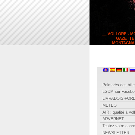
__ VOLLORE - 
__ GAZETTE
MONTAGNA
Palmarès des bille
LGDM sur Facebo
LIVRADOIS-FOR
METEO
AIR : qualité à Vol
ARVERNET
Testez votre conn
NEWSLETTER