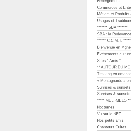
Hébergements
Commerces et Entr
Métiers et Produits 
Usages et Tradition
******* SBA *******
SBA : la Redevance 
****** C.C.M.T. *****
Bienvenue en Mgne-
Evénements culture
Sites " Amis "
** AUTOUR DU MO
Trekking en amazon
« Montagnards » en
Sunrises & sunset
Sunrises & sunset
***** MELI-MELO **
Nocturnes
Vu sur le NET
Nos petits amis
Chanteurs Cultes