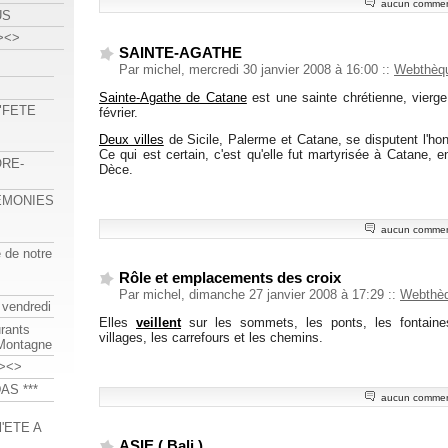
aucun commen
US
><>
SAINTE-AGATHE
Par michel, mercredi 30 janvier 2008 à 16:00
::
Webthèq
Sainte-Agathe de Catane
est une sainte chrétienne, vierge
 "FETE
février.
Deux villes
de Sicile, Palerme et Catane, se disputent l'ho
Ce qui est certain, c'est qu'elle fut martyrisée à Catane, 
ORE-
Dèce.
REMONIES
aucun commen
e de notre
Rôle et emplacements des croix
Par michel, dimanche 27 janvier 2008 à 17:29
::
Webthè
 vendredi
Elles
veillent
sur les sommets, les ponts, les fontaine
urants
villages, les carrefours et les chemins.
-Montagne
><>
AS ***
aucun commen
'ETE A
ASIE ( Bali )