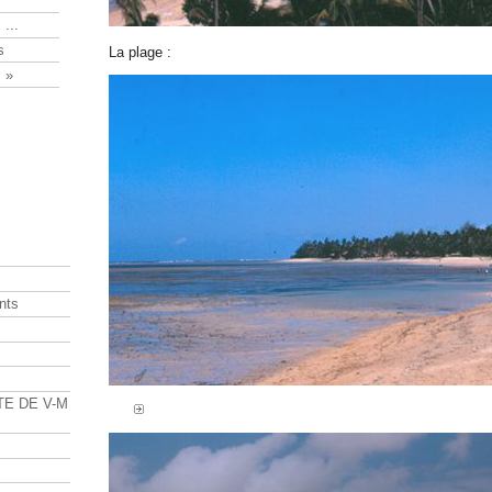
 ...
s
La plage :
 »
nts
s
TE DE V-M