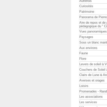
Autrefois
Curiosités
Patrimoine
Panorama de Pierr
Aire de repos et d
pédagogique du " Ci
Vues panoramiques
Paysages
Sous un blanc man
Aux environs
Faune
Flore
Levers de soleil à 
Couchers de Soleil
Clairs de Lune & Arc
Averses et orages
Loisirs
Promenades - Rand
Les associations
Les services