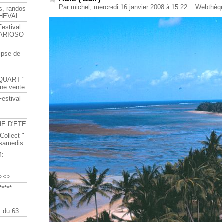
Par michel, mercredi 16 janvier 2008 à 15:22
::
Webthèq
s, randos
HEVAL
Festival
s ARIOSO
ipse de
QUART "
ine vente
Festival
HE D'ETE
Collect "
 samedis
M:
><>
****
 du 63