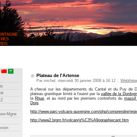
MONTAGNE
 DES
RDS
Plateau de l'Artense
Par michel, mercredi 30 janvier 2008 à 16:12
::
Webthèq
ts
A cheval sur les départements du Cantal et du Puy de D
ok
plateau granitique limité à l'ouest par la
vallée de la Dordog
la
Rhue
, et au nord par les premiers contreforts du
massif
EZ
Dore
.
http://www.parc-volcans-auvergne.com/php/comprendre/regi
lore-Mgne
http://www2.brgm.fr/volcan/g%C3%A9ographiecant.htm
exion