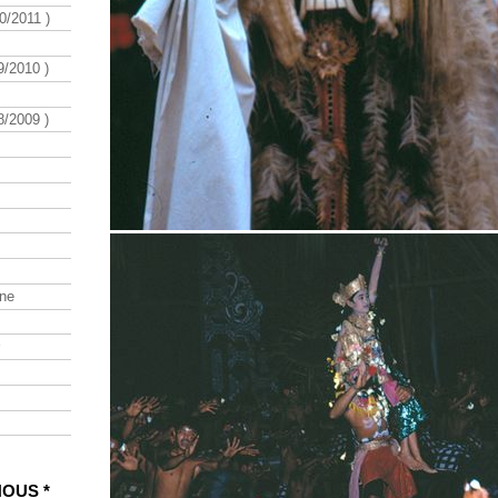
/2011 )
/2010 )
/2009 )
ine
NOUS *