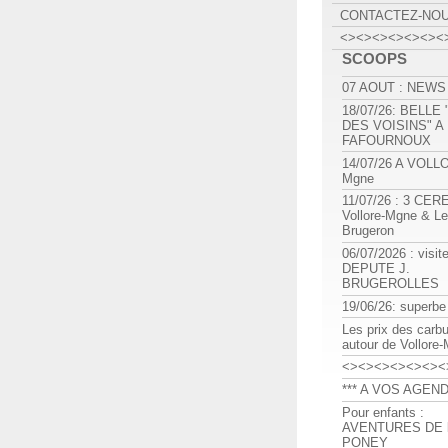
CONTACTEZ-NO
<><><><><><><
SCOOPS
07 AOUT : NEWS
18/07/26: BELLE
DES VOISINS" A
FAFOURNOUX
14/07/26 A VOLL
Mgne
11/07/26 : 3 CE
Vollore-Mgne & Le
Brugeron
06/07/2026 : visit
DEPUTE J.
BRUGEROLLES
19/06/26: superbe
Les prix des carb
autour de Vollore
<><><><><><><
*** A VOS AGEND
Pour enfants :
AVENTURES DE l
PONEY