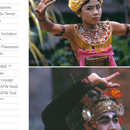
eprises
du Terroir
s
Incitative
*
Thiernoise
ls
NDE **
ie
 voyage
s ATW Nord
s ATW Sud
***