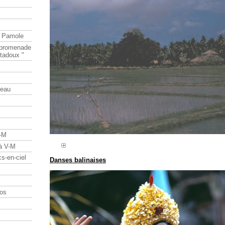
e Pamole
e promenade
tadoux "
teau
V-M
 à V-M
s-en-ciel
Danses balinaises
os