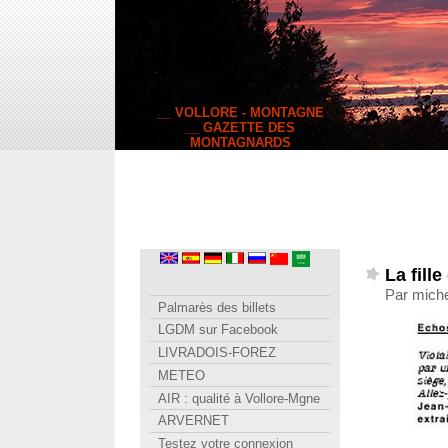
__ VOLLORE - MONTAGNE
__ GAZETTE DES
MONTAGNARDS
La fill
Par miche
Palmarès des billets
LGDM sur Facebook
LIVRADOIS-FOREZ
METEO
AIR : qualité à Vollore-Mgne
ARVERNET
Testez votre connexion