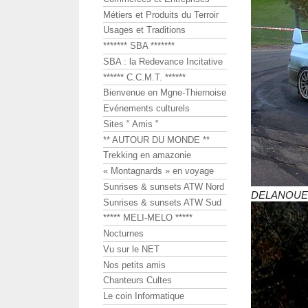
Métiers et Produits du Terroir
Usages et Traditions
******* SBA *******
SBA : la Redevance Incitative
****** C.C.M.T. ******
Bienvenue en Mgne-Thiernoise
Evénements culturels
Sites " Amis "
** AUTOUR DU MONDE **
Trekking en amazonie
« Montagnards » en voyage
Sunrises & sunsets ATW Nord
DELANOUE 
Sunrises & sunsets ATW Sud
***** MELI-MELO *****
Nocturnes
Vu sur le NET
Nos petits amis
Chanteurs Cultes
Le coin Informatique