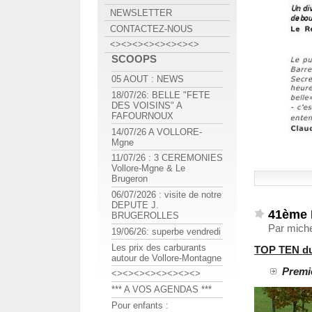
NEWSLETTER
CONTACTEZ-NOUS
<><><><><><><><>
SCOOPS
05 AOUT : NEWS
18/07/26: BELLE "FETE
DES VOISINS" A
FAFOURNOUX
14/07/26 A VOLLORE-
Mgne
11/07/26 : 3 CEREMONIES
Vollore-Mgne & Le
Brugeron
06/07/2026 : visite de notre
DEPUTE J.
41ème 
BRUGEROLLES
Par miche
19/06/26: superbe vendredi
Les prix des carburants
TOP TEN du
autour de Vollore-Montagne
Premie
<><><><><><><><>
*** A VOS AGENDAS ***
Pour enfants :