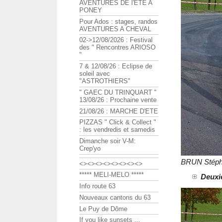
AVENTURES DE l'ETE A
PONEY
Pour Ados : stages, randos
AVENTURES A CHEVAL
02->12/08/2026 : Festival
des " Rencontres ARIOSO
"
7 & 12/08/26 : Eclipse de
soleil avec
"ASTROTHIERS"
" GAEC DU TRINQUART "
13/08/26 : Prochaine vente
21/08/26 : MARCHE D'ETE
PIZZAS " Click & Collect "
: les vendredis et samedis
Dimanche soir V-M:
Crep'yo
BRUN Stéph
<><><><><><><><>
***** MELI-MELO *****
Deuxi
Info route 63
Nouveaux cantons du 63
Le Puy de Dôme
If you like sunsets ...