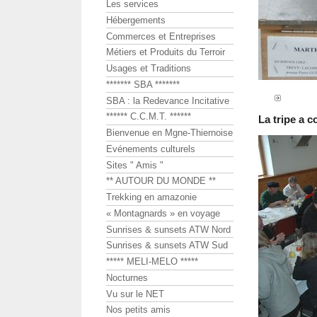
Les services
Hébergements
Commerces et Entreprises
Métiers et Produits du Terroir
Usages et Traditions
******* SBA *******
SBA : la Redevance Incitative
****** C.C.M.T. ******
La tripe a 
Bienvenue en Mgne-Thiernoise
Evénements culturels
Sites " Amis "
** AUTOUR DU MONDE **
Trekking en amazonie
« Montagnards » en voyage
Sunrises & sunsets ATW Nord
Sunrises & sunsets ATW Sud
***** MELI-MELO *****
Nocturnes
Vu sur le NET
Nos petits amis