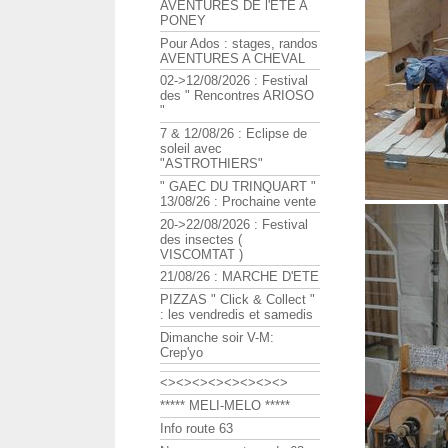
AVENTURES DE l'ETE A
PONEY
Pour Ados : stages, randos
AVENTURES A CHEVAL
02->12/08/2026 : Festival
des " Rencontres ARIOSO
"
7 & 12/08/26 : Eclipse de
soleil avec
"ASTROTHIERS"
" GAEC DU TRINQUART "
13/08/26 : Prochaine vente
20->22/08/2026 : Festival
des insectes (
VISCOMTAT )
21/08/26 : MARCHE D'ETE
PIZZAS " Click & Collect "
: les vendredis et samedis
Dimanche soir V-M:
Crep'yo
<><><><><><><><>
***** MELI-MELO *****
Info route 63