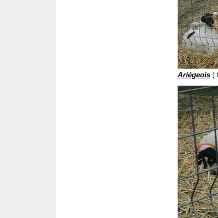
Ariégeois
( 