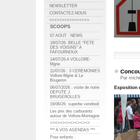
NEWSLETTER
CONTACTEZ-NOUS
<><><><><><><><>
SCOOPS
07 AOUT : NEWS
18/07/26: BELLE "FETE
DES VOISINS" A
FAFOURNOUX
14/07/26 A VOLLORE-
Mgne
Concour
11/07/26 : 3 CEREMONIES
Vollore-Mgne & Le
Par miche
Brugeron
Exposition 
06/07/2026 : visite de notre
DEPUTE J.
BRUGEROLLES
19/06/26: superbe vendredi
Les prix des carburants
autour de Vollore-Montagne
<><><><><><><><>
*** A VOS AGENDAS ***
Pour enfants :