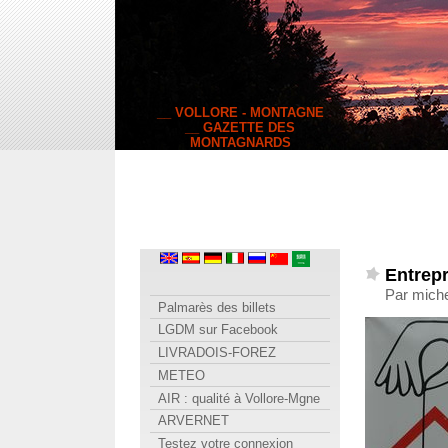
__ VOLLORE - MONTAGNE
__ GAZETTE DES
MONTAGNARDS
Entrep
Par miche
Palmarès des billets
LGDM sur Facebook
LIVRADOIS-FOREZ
METEO
AIR : qualité à Vollore-Mgne
ARVERNET
Testez votre connexion