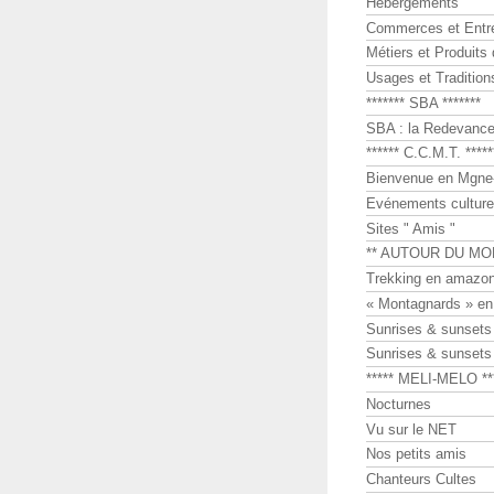
Hébergements
Commerces et Entr
Métiers et Produits 
Usages et Tradition
******* SBA *******
SBA : la Redevance 
****** C.C.M.T. *****
Bienvenue en Mgne-
Evénements culture
Sites " Amis "
** AUTOUR DU MO
Trekking en amazon
« Montagnards » en
Sunrises & sunset
Sunrises & sunset
***** MELI-MELO **
Nocturnes
Vu sur le NET
Nos petits amis
Chanteurs Cultes