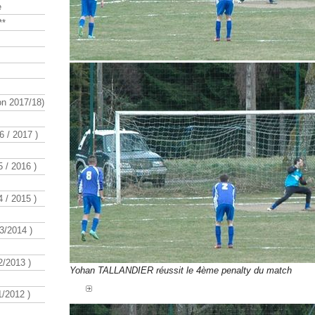
e
**
n 2017/18)
 / 2017 )
 / 2016 )
 / 2015 )
3/2014 )
/2013 )
Yohan TALLANDIER réussit le 4ème penalty du match
/2012 )