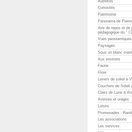
Autrefois
Curiosités
Patrimoine
Panorama de Pierr
Aire de repos et d
pédagogique du " Ci
Vues panoramiques
Paysages
Sous un blanc man
Aux environs
Faune
Flore
Levers de soleil à 
Couchers de Soleil
Clairs de Lune & Arc
Averses et orages
Loisirs
Promenades - Rand
Les associations
Les services