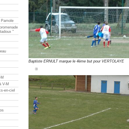
e Pamole
e promenade
tadoux "
teau
Baptiste ERNULT marque le 4ème but pour VERTOLAYE
V-M
 à V-M
s-en-ciel
os