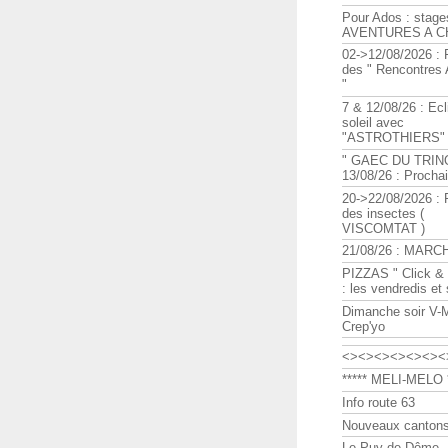
Pour Ados : stage
AVENTURES A C
02->12/08/2026 : 
des " Rencontre
"
7 & 12/08/26 : Ecl
soleil avec
"ASTROTHIERS"
" GAEC DU TRIN
13/08/26 : Procha
20->22/08/2026 : 
des insectes (
VISCOMTAT )
21/08/26 : MARC
PIZZAS " Click & 
: les vendredis et
Dimanche soir V-
Crep'yo
<><><><><><><
***** MELI-MELO *
Info route 63
Nouveaux cantons
Le Puy de Dôme