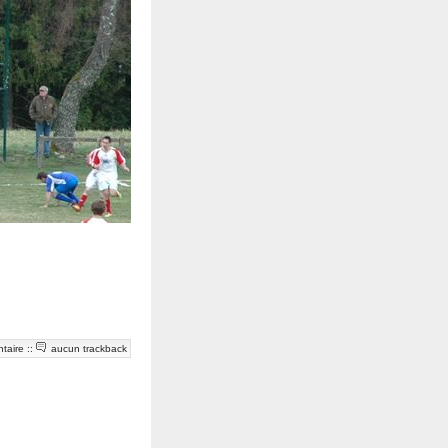
taire
::
aucun trackback