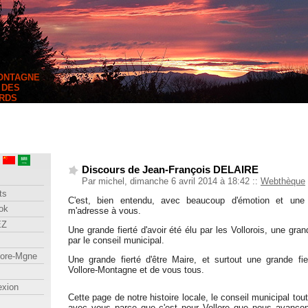
MONTAGNE
 DES
RDS
Discours de Jean-François DELAIRE
Par michel, dimanche 6 avril 2014 à 18:42
::
Webthèque
ts
C'est, bien entendu, avec beaucoup d'émotion et une 
ok
m'adresse à vous.
EZ
Une grande fierté d'avoir été élu par les Vollorois, une grand
par le conseil municipal.
lore-Mgne
Une grande fierté d'être Maire, et surtout une grande fie
Vollore-Montagne et de vous tous.
exion
Cette page de notre histoire locale, le conseil municipal tout
avec vous parce que c'est pour Vollore que nous avanç