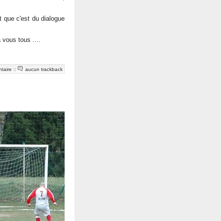
t que c'est du dialogue
vous tous ....
taire
::
aucun trackback