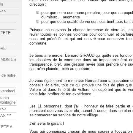
direction :
US
><>
pour que notre commune prospère, pour que sa popul
ou mieux ... augmente
pour que cette qualité de vie qui nous tient tous tant 
Puisque nous avons la chance immense de vivre ici, en
 "FETE
réunir toutes les bonnes volontés pour continuer et parfaire
nous ont précédés et qui ont oeuvré pour conserver tout
commune.
ORE-
Je tiens à remercier Bernard GIRAUD qui quitte ses fonctio
REMONIES
les dossiers de la commune dans un impeccable état de
transparence, bref, une gestion rêvée pour prendre une suc
pas m'en plaindre, bien au contraire !
e de notre
Je veux également te remercier Bernard pour la passation d
conseils éclairés, tout ce qui prouve une fois de plus que
Vollore et dans l'intérêt de Vollore, en espérant que tu v
 vendredi
nous faire profiter de ton expérience ...
urants
-Montagne
Les 11 personnes, dont j'ai l' honneur de faire partie et 
><>
municipal que vous avez élu, auront à coeur, dans un élan
se consacrer au service de notre village ...
AS ***
J'en serai le garant !
'ETE A
Vous qui connaissez chacun de nous saurez à l'occasion 