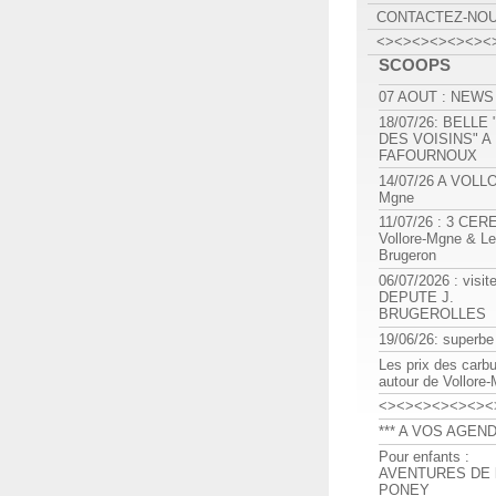
CONTACTEZ-NO
<><><><><><><
SCOOPS
07 AOUT : NEWS
18/07/26: BELLE
DES VOISINS" A
FAFOURNOUX
14/07/26 A VOLL
Mgne
11/07/26 : 3 CE
Vollore-Mgne & Le
Brugeron
06/07/2026 : visit
DEPUTE J.
BRUGEROLLES
19/06/26: superbe
Les prix des carb
autour de Vollore
<><><><><><><
*** A VOS AGEND
Pour enfants :
AVENTURES DE l
PONEY