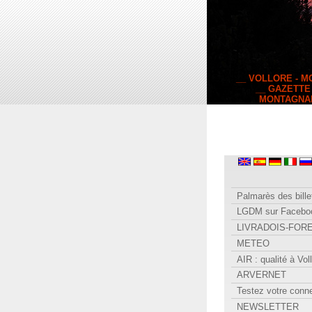
__ VOLLORE - 
__ GAZETTE
MONTAGNA
Palmarès des bille
LGDM sur Facebo
LIVRADOIS-FOR
METEO
AIR : qualité à Vol
ARVERNET
Testez votre conn
NEWSLETTER