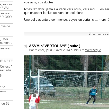
vos avis, vos doutes ...
s, randos
HEVAL
N'hésitez donc jamais à venir vers nous, vers moi ... on sai
que naissent le plus souvent les solutions.
Festival
s ARIOSO
Une belle aventure commence, soyez en certains ... merci à 
ipse de
aucun commen
QUART "
ine vente
ASVM c/ VERTOLAYE ( suite )
Festival
Par michel, jeudi 3 avril 2014 à 19:17
::
Webthèque
HE D'ETE
Collect "
 samedis
M:
><>
****
 du 63